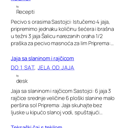
by
Recepti
Pecivo s orasima Sastojci: Istučemo 4 jaja,
pripremimo jednaku količinu šećera i brašna
u težni 3 jaja Šalicu narezanih oraha 1/2
praška za pecivo masnoća za lim Priprema:…
Jaja sa slaninom i rajčicom
DO 1 SAT
, 
JELA OD JAJA
by
desk
Jaja sa slaninom i rajčicom Sastojci: 6 jaja 3
rajčice srednje veličine 6 ploški slanine malo
peršina sol Priprema: Jaja skuhajte bez
ljuske u kipućo slanoj vodi, spuštajući…
Teksaški čaj s tekilom