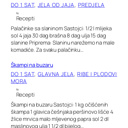
DO 1 SAT
, 
JELA OD JAJA
, 
PREDJELA
by
Recepti
Palačinke sa slaninom Sastojci: 1/2 l mlijeka
sol 4 jaja 30 dag brašna 8 dag ulja 15 dag
slanine Priprema: Slaninu narežemo na male
komadiće. Za svaku palačinku…
Škampi na buzaru
DO 1 SAT
, 
GLAVNA JELA
, 
RIBE I PLODOVI
MORA
by
Recepti
Škampi na buzaru Sastojci: 1 kg očišćenih
škampa 1 glavica češnjaka peršinovo lišće 4
žlice mrvica malo mljevenog papra sol 2 dl
maslinovog ulja 1 1/2 dl bijelog…