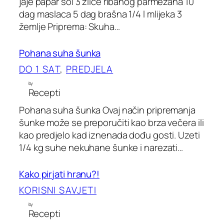
jaje papar sol 3 žlice ribanog parmezana 10
dag maslaca 5 dag brašna 1/4 l mlijeka 3
žemlje Priprema: Skuha…
Pohana suha šunka
DO 1 SAT
, 
PREDJELA
by
Recepti
Pohana suha šunka Ovaj način pripremanja
šunke može se preporučiti kao brza večera ili
kao predjelo kad iznenada dođu gosti. Uzeti
1/4 kg suhe nekuhane šunke i narezati…
Kako pirjati hranu?!
KORISNI SAVJETI
by
Recepti