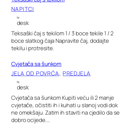
NAPITCI
by
desk
Teksaški čaj s tekilom 1 / 3 boce tekile 1 / 2
boce slatkog čaja Napravite čaj, dodajte
tekilu i protresite.
Cvjetača sa šunkom
JELA OD POVRĆA
, 
PREDJELA
by
desk
Cvjetača sa šunkom Kupiti veću ili 2 manje
cvjetače, očistiti ih i kuhati u slanoj vodi dok
ne omekšaju. Zatim ih staviti na cjedilo da se
dobro ocijede.…