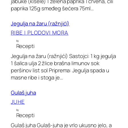
jabuke (kisele) 1 zelena paprika 1 crvena, čili
paprika 125g smeđeg šećera 75ml…
Jegulja na žaru (ražnjići)
RIBE I PLODOVI MORA
by
Recepti
Jegulja na žaru (ražnjići) Sastojci: 1 kg jegulja
1 šalica ulja 2 žlice brašna limunov sok
peršinov list sol Priprema: Jegulja spada u
masne ribe i stoga je…
Gulaš juha
JUHE
by
Recepti
Gulaš juha Gulaš-juha je vrlo ukusno jelo, a