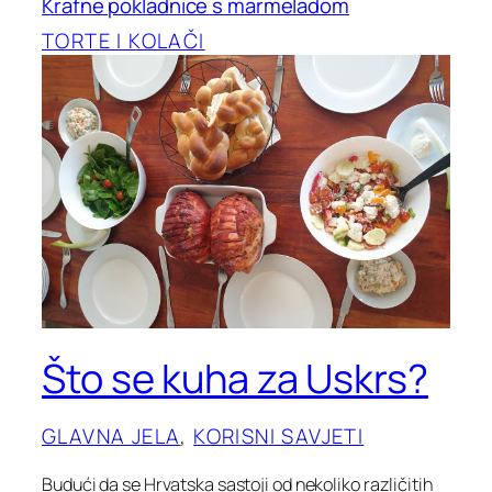
Krafne pokladnice s marmeladom
TORTE I KOLAČI
Što se kuha za Uskrs?
GLAVNA JELA
, 
KORISNI SAVJETI
Budući da se Hrvatska sastoji od nekoliko različitih