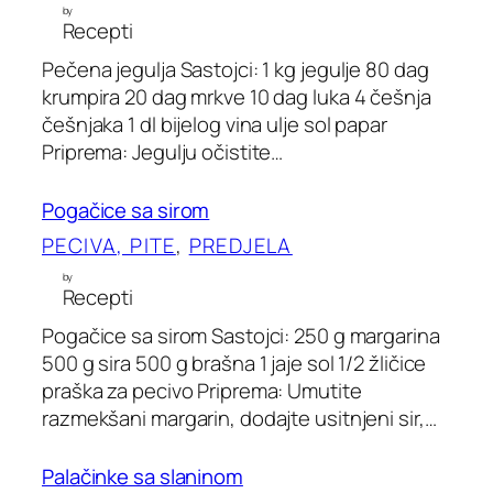
by
Recepti
Pečena jegulja Sastojci: 1 kg jegulje 80 dag
krumpira 20 dag mrkve 10 dag luka 4 češnja
češnjaka 1 dl bijelog vina ulje sol papar
Priprema: Jegulju očistite…
Pogačice sa sirom
PECIVA, PITE
, 
PREDJELA
by
Recepti
Pogačice sa sirom Sastojci: 250 g margarina
500 g sira 500 g brašna 1 jaje sol 1/2 žličice
praška za pecivo Priprema: Umutite
razmekšani margarin, dodajte usitnjeni sir,…
Palačinke sa slaninom