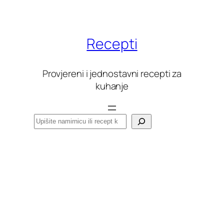
Skoči
do
sadržaja
Recepti
Provjereni i jednostavni recepti za
kuhanje
Pretraga