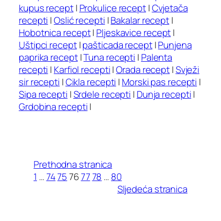
kupus recept
|
Prokulice recept
|
Cvjetača
recepti
|
Oslić recepti
|
Bakalar recept
|
Hobotnica recept
|
Pljeskavice recept
|
Uštipci recept
|
pašticada recept
|
Punjena
paprika recept
|
Tuna recepti
|
Palenta
recepti
|
Karfiol recepti
|
Orada recept
|
Svježi
sir recepti
|
Cikla recepti
|
Morski pas recepti
|
Sipa recepti
|
Srdele recepti
|
Dunja recepti
|
Grdobina recepti
|
Prethodna stranica
1
…
74
75
76
77
78
…
80
Sljedeća stranica