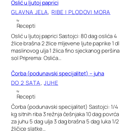
Oslić u ljutoj paprici
GLAVNA JELA
, 
RIBE I PLODOVI MORA
by
Recepti
Oslić u ljutoj paprici Sastojci: 80 dag oslića 4
žlice brašna 2 žlice mljevene ljute paprike 1 dl
maslinovog ulja 1 žlica fino sjeckanog peršina
sol Priprema: Oslića…
Čorba (podunavski specijalitet) – juha
DO 2 SATA
, 
JUHE
by
Recepti
Čorba (podunavski specijalitet) Sastojci: 1/4
kg sitnih riba 3 režnja češnjaka 10 dag povrća
za juhu 5 dag ulja 3 dag brašna 5 dag luka 1/2
žličice slatke…