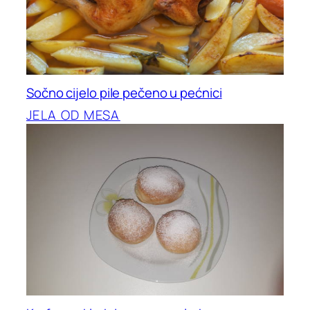
Sočno cijelo pile pečeno u pećnici
JELA OD MESA