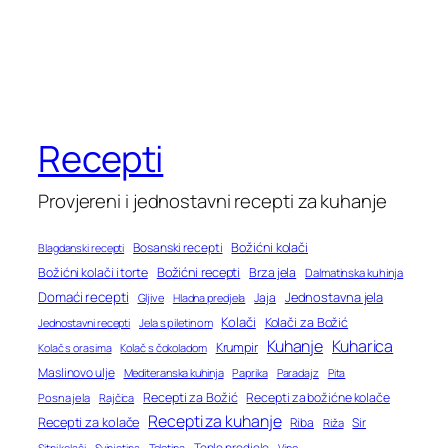
Recepti
Provjereni i jednostavni recepti za kuhanje
Bosanski recepti
Božićni kolači
Blagdanski recepti
Božićni recepti
Božićni kolači i torte
Brza jela
Dalmatinska kuhinja
Domaći recepti
Jednostavna jela
Jaja
Gljive
Hladna predjela
Kolači
Kolači za Božić
Jednostavni recepti
Jela s piletinom
Kuhanje
Kuharica
Krumpir
Kolač s orasima
Kolač s čokoladom
Maslinovo ulje
Mediteranska kuhinja
Paprika
Paradajz
Pita
Recepti za Božić
Recepti za božićne kolače
Posna jela
Rajčica
Recepti za kuhanje
Recepti za kolače
Riba
Sir
Riža
Toplo predjelo
Teletina
Vino
Sitni kolači
Svinjetina