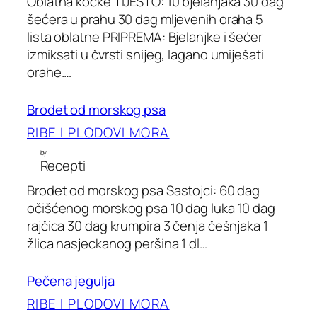
Oblatna kocke TIJESTO: 10 bjelanjaka 30 dag
šećera u prahu 30 dag mljevenih oraha 5
lista oblatne PRIPREMA: Bjelanjke i šećer
izmiksati u čvrsti snijeg, lagano umiješati
orahe.…
Brodet od morskog psa
RIBE I PLODOVI MORA
by
Recepti
Brodet od morskog psa Sastojci: 60 dag
očišćenog morskog psa 10 dag luka 10 dag
rajčica 30 dag krumpira 3 čenja češnjaka 1
žlica nasjeckanog peršina 1 dl…
Pečena jegulja
RIBE I PLODOVI MORA