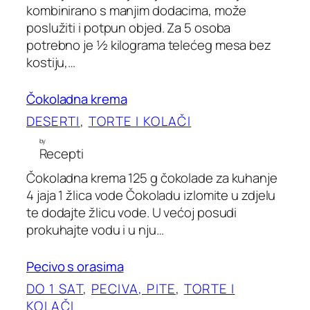
kombinirano s manjim dodacima, može
poslužiti i potpun objed. Za 5 osoba
potrebno je ½ kilograma telećeg mesa bez
kostiju,…
Čokoladna krema
DESERTI
, 
TORTE I KOLAČI
by
Recepti
Čokoladna krema 125 g čokolade za kuhanje
4 jaja 1 žlica vode Čokoladu izlomite u zdjelu
te dodajte žlicu vode. U većoj posudi
prokuhajte vodu i u nju…
Pecivo s orasima
DO 1 SAT
, 
PECIVA, PITE
, 
TORTE I
KOLAČI