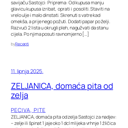
savijaču Sastojci: Priprema: Od kupusa manju
glavicu kupusa izribat, oprati i posoliti. Staviti na
vrelo ulje i malo dinstati. Skrenuti s vatre kad
omekša, a prije nego požuti. Dodati papar po želji.
Razvući 2 lista u okrugli pleh, nagužvati da stanu
cijela. Po njima posuti ravnomjerno […]
by
Recepti
11. lipnja 2025.
ZELJANICA, domaća pita od
zelja
PECIVA, PITE
ZELJANICA, domaća pita od zelja Sastojci za nadjev:
– zelje ili špinat 1 jaje oko 1 dcl mlijeka vrhnje 1 žličica