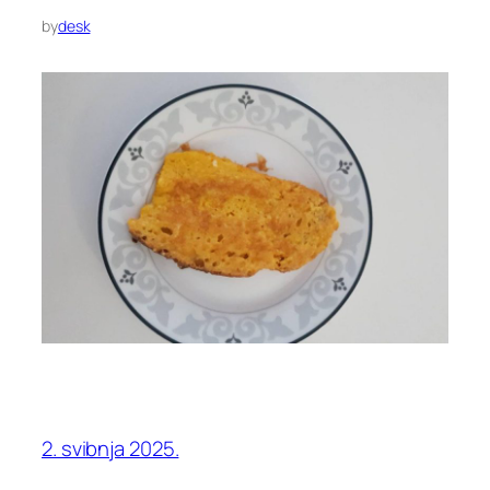
by
desk
2. svibnja 2025.