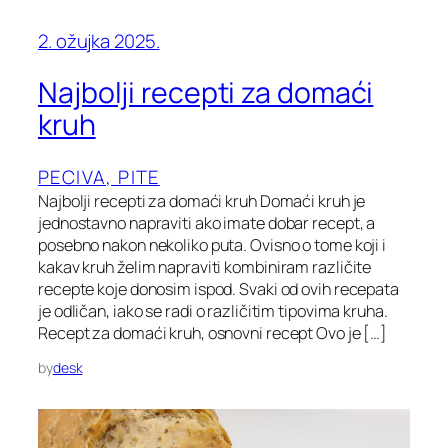
2. ožujka 2025.
Najbolji recepti za domaći
kruh
PECIVA, PITE
Najbolji recepti za domaći kruh Domaći kruh je
jednostavno napraviti ako imate dobar recept, a
posebno nakon nekoliko puta. Ovisno o tome koji i
kakav kruh želim napraviti kombiniram različite
recepte koje donosim ispod. Svaki od ovih recepata
je odličan, iako se radi o različitim tipovima kruha.
Recept za domaći kruh, osnovni recept Ovo je […]
by
desk