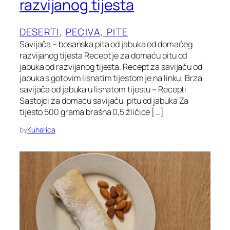
razvijanog tijesta
DESERTI
, 
PECIVA, PITE
Savijača – bosanska pita od jabuka od domaćeg
razvijanog tijesta Recept je za domaću pitu od
jabuka od razvijanog tijesta. Recept za savijaču od
jabuka s gotovim lisnatim tijestom je na linku: Brza
savijača od jabuka u lisnatom tijestu – Recepti
Sastojci za domaću savijaču, pitu od jabuka Za
tijesto 500 grama brašna 0,5 žličice […]
by
Kuharica