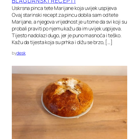
BLAGDANSKI RECEPTI
Uskrsna pinca tete Marijane koja uvijek uspijeva
Ovaj starinski recept za pincu dobila sam od tete
Marijane, a njegova vrijednost je u tome da svi koji su
probali praviti po njemu kažu da im uvijek uspijeva.
Tijesto nadolazi dugo, jer je puno masnoća i teško.
Kažu da tijesta koja su prhka i dižu se brzo, […]
by
desk