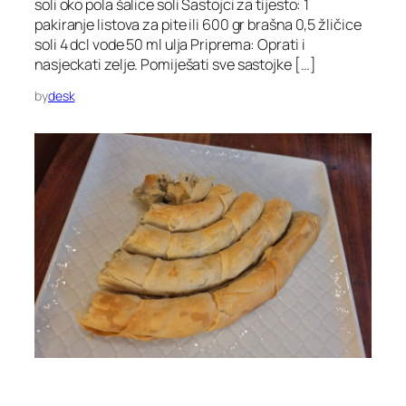
soli oko pola šalice soli Sastojci za tijesto: 1
pakiranje listova za pite ili 600 gr brašna 0,5 žličice
soli 4 dcl vode 50 ml ulja Priprema: Oprati i
nasjeckati zelje. Pomiješati sve sastojke […]
by
desk