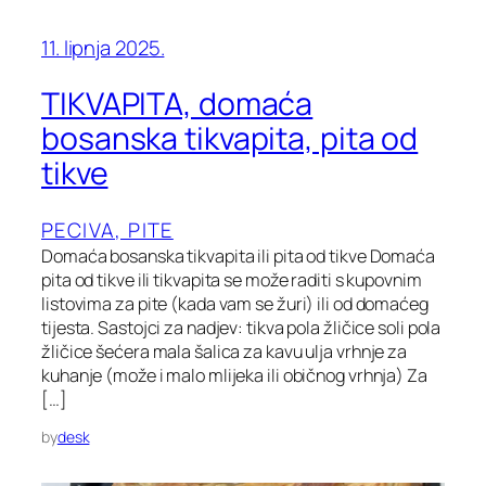
11. lipnja 2025.
TIKVAPITA, domaća
bosanska tikvapita, pita od
tikve
PECIVA, PITE
Domaća bosanska tikvapita ili pita od tikve Domaća
pita od tikve ili tikvapita se može raditi s kupovnim
listovima za pite (kada vam se žuri) ili od domaćeg
tijesta. Sastojci za nadjev: tikva pola žličice soli pola
žličice šećera mala šalica za kavu ulja vrhnje za
kuhanje (može i malo mlijeka ili običnog vrhnja) Za
[…]
by
desk