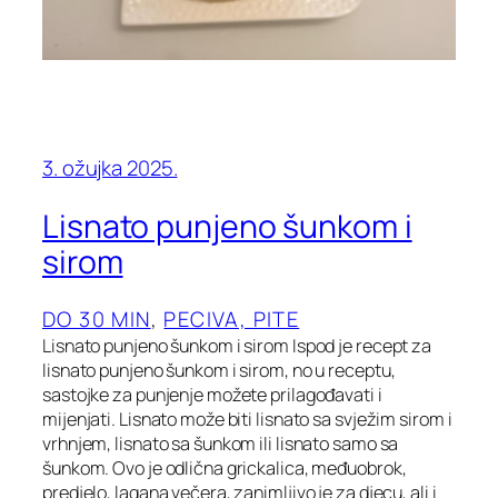
3. ožujka 2025.
Lisnato punjeno šunkom i
sirom
DO 30 MIN
, 
PECIVA, PITE
Lisnato punjeno šunkom i sirom Ispod je recept za
lisnato punjeno šunkom i sirom, no u receptu,
sastojke za punjenje možete prilagođavati i
mijenjati. Lisnato može biti lisnato sa svježim sirom i
vrhnjem, lisnato sa šunkom ili lisnato samo sa
šunkom. Ovo je odlična grickalica, međuobrok,
predjelo, lagana večera, zanimljivo je za djecu, ali i