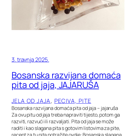
3. travnja 2025.
Bosanska razvijana domaća
pita od jaja, JAJARUŠA
JELA OD JAJA
, 
PECIVA, PITE
Bosanska razvijana domaća pita od jaja – jajaruša
Za ovu pitu od jaja treba napraviti tijesto, potom ga
razviti, razvući ili razvaljati. Pita od jaja se može
raditi i kao slagana pita s gotovim listovima za pite,
recept za tu pita potražite ovdje: Bosanska slagana