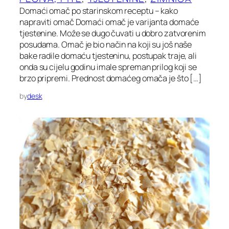
Domaći omač po starinskom receptu – kako
napraviti omač Domaći omač je varijanta domaće
tjestenine. Može se dugo čuvati u dobro zatvorenim
posudama. Omač je bio način na koji su još naše
bake radile domaću tjesteninu, postupak traje, ali
onda su cijelu godinu imale spreman prilog koji se
brzo pripremi. Prednost domaćeg omača je što […]
by
desk