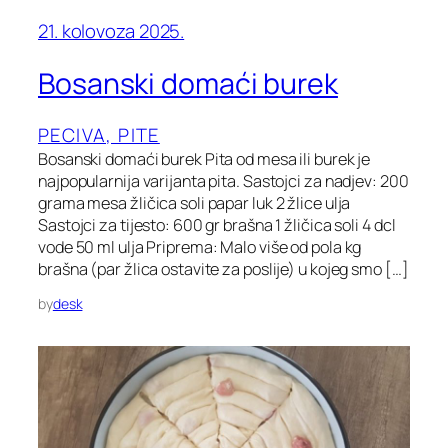
21. kolovoza 2025.
Bosanski domaći burek
PECIVA, PITE
Bosanski domaći burek Pita od mesa ili burek je
najpopularnija varijanta pita. Sastojci za nadjev: 200
grama mesa žličica soli papar luk 2 žlice ulja
Sastojci za tijesto: 600 gr brašna 1 žličica soli 4 dcl
vode 50 ml ulja Priprema: Malo više od pola kg
brašna (par žlica ostavite za poslije) u kojeg smo […]
by
desk