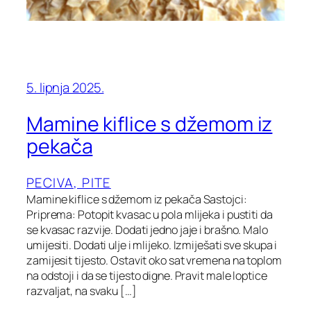
5. lipnja 2025.
Mamine kiflice s džemom iz
pekača
PECIVA, PITE
Mamine kiflice s džemom iz pekača Sastojci:
Priprema: Potopit kvasac u pola mlijeka i pustiti da
se kvasac razvije. Dodati jedno jaje i brašno. Malo
umijesiti. Dodati ulje i mlijeko. Izmiješati sve skupa i
zamijesit tijesto. Ostavit oko sat vremena na toplom
na odstoji i da se tijesto digne. Pravit male loptice
razvaljat, na svaku […]