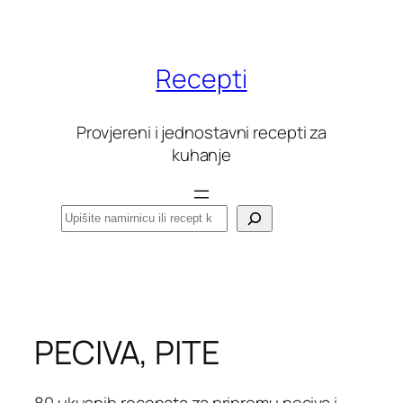
Skoči
do
sadržaja
Recepti
Provjereni i jednostavni recepti za
kuhanje
Pretraga
PECIVA, PITE