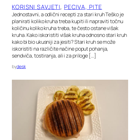
KORISNI SAVJETI
, 
PECIVA, PITE
Jednostavni, a odlični recepti za stari kruh Teško je
planirati koliko kruha treba kupiti ili napraviti točnu
količinu koliko kruha treba, te često ostane višak
kruha. Kako iskoristiti višak kruha odnosno stari kruh
kako bi bio ukusniji za jesiti? Stari kruh se može
iskoristiti na različite načine poput pohanja,
sendviča, tostiranja, ali i za priloge […]
by
desk