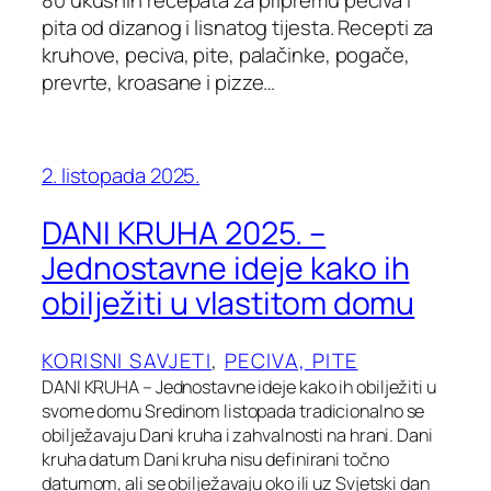
80 ukusnih recepata za pripremu peciva i
pita od dizanog i lisnatog tijesta. Recepti za
kruhove, peciva, pite, palačinke, pogače,
prevrte, kroasane i pizze…
2. listopada 2025.
DANI KRUHA 2025. –
Jednostavne ideje kako ih
obilježiti u vlastitom domu
KORISNI SAVJETI
, 
PECIVA, PITE
DANI KRUHA – Jednostavne ideje kako ih obilježiti u
svome domu Sredinom listopada tradicionalno se
obilježavaju Dani kruha i zahvalnosti na hrani. Dani
kruha datum Dani kruha nisu definirani točno
datumom, ali se obilježavaju oko ili uz Svjetski dan