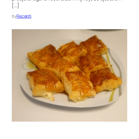
[…]
by
Recepti