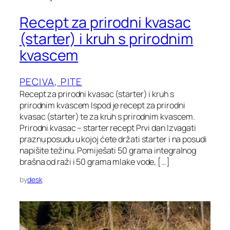
Recept za prirodni kvasac
(starter) i kruh s prirodnim
kvascem
PECIVA, PITE
Recept za prirodni kvasac (starter) i kruh s
prirodnim kvascem Ispod je recept za prirodni
kvasac (starter) te za kruh s prirodnim kvascem.
Prirodni kvasac – starter recept Prvi dan Izvagati
praznu posudu u kojoj ćete držati starter i na posudi
napišite težinu. Pomiješati 50 grama integralnog
brašna od raži i 50 grama mlake vode, […]
by
desk