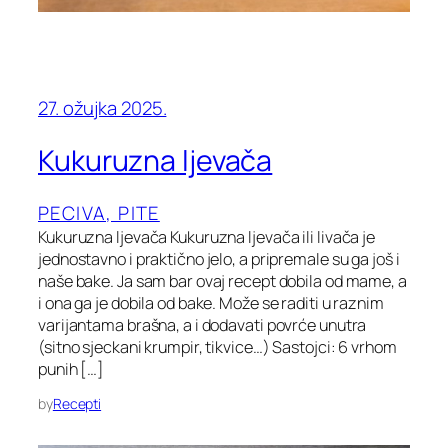
27. ožujka 2025.
Kukuruzna ljevača
PECIVA, PITE
Kukuruzna ljevača Kukuruzna ljevača ili livača je
jednostavno i praktično jelo, a pripremale su ga još i
naše bake. Ja sam bar ovaj recept dobila od mame, a
i ona ga je dobila od bake. Može se raditi u raznim
varijantama brašna, a i dodavati povrće unutra
(sitno sjeckani krumpir, tikvice…) Sastojci: 6 vrhom
punih […]
by
Recepti