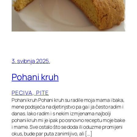
3. svibnja 2025.
Pohani kruh
PECIVA, PITE
Pohani kruh Pohani kruh su radile moja mama i baka,
mene podsjeća na djetinjstvo pa ga i ja često radim i
danas. Iako radim i s nekim izmjenama najbolji
pohani kruh mi je ipak po osnovno receptu moje bake
i mame. Sve ostalo što se doda ili oduzme promijeni
okus, bude par puta zanimljivo, ali […]