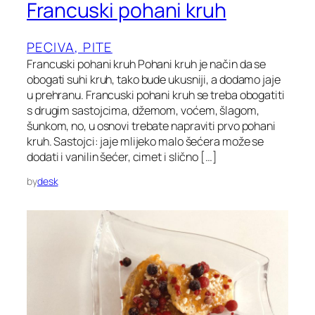
Francuski pohani kruh
PECIVA, PITE
Francuski pohani kruh Pohani kruh je način da se
obogati suhi kruh, tako bude ukusniji, a dodamo jaje
u prehranu. Francuski pohani kruh se treba obogatiti
s drugim sastojcima, džemom, voćem, šlagom,
šunkom, no, u osnovi trebate napraviti prvo pohani
kruh. Sastojci: jaje mlijeko malo šećera može se
dodati i vanilin šećer, cimet i slično […]
by
desk