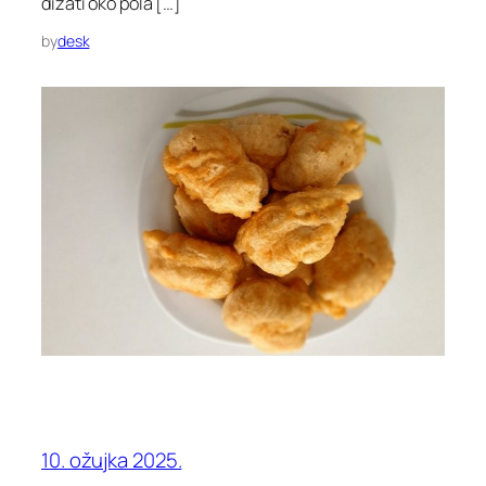
dizati oko pola […]
by
desk
10. ožujka 2025.