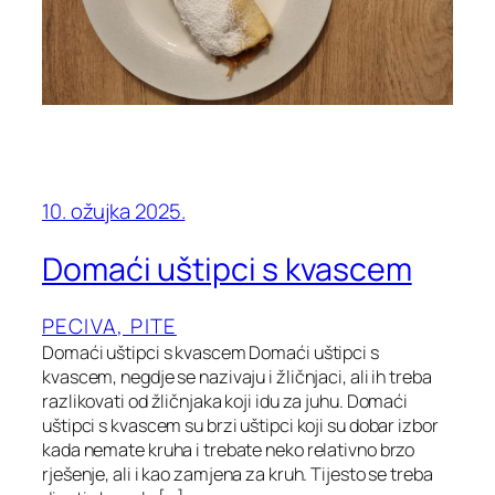
10. ožujka 2025.
Domaći uštipci s kvascem
PECIVA, PITE
Domaći uštipci s kvascem Domaći uštipci s
kvascem, negdje se nazivaju i žličnjaci, ali ih treba
razlikovati od žličnjaka koji idu za juhu. Domaći
uštipci s kvascem su brzi uštipci koji su dobar izbor
kada nemate kruha i trebate neko relativno brzo
rješenje, ali i kao zamjena za kruh. Tijesto se treba