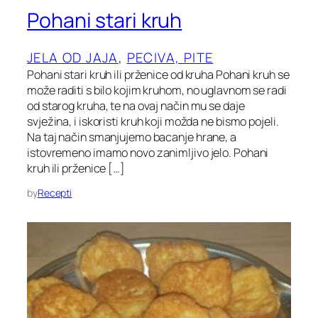
Pohani stari kruh
JELA OD JAJA
, 
PECIVA, PITE
Pohani stari kruh ili prženice od kruha Pohani kruh se
može raditi s bilo kojim kruhom, no uglavnom se radi
od starog kruha, te na ovaj način mu se daje
svježina, i iskoristi kruh koji možda ne bismo pojeli.
Na taj način smanjujemo bacanje hrane, a
istovremeno imamo novo zanimljivo jelo. Pohani
kruh ili prženice […]
by
Recepti