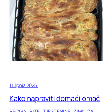
11. lipnja 2025.
Kako napraviti domaći omač
PECIVA, PITE
, 
TJESTENINE
, 
ZIMNICA