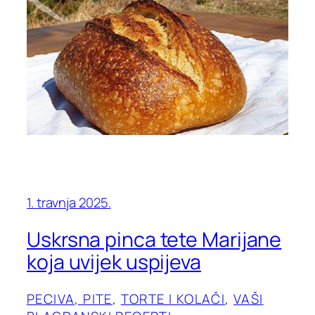
1. travnja 2025.
Uskrsna pinca tete Marijane
koja uvijek uspijeva
PECIVA, PITE
, 
TORTE I KOLAČI
, 
VAŠI