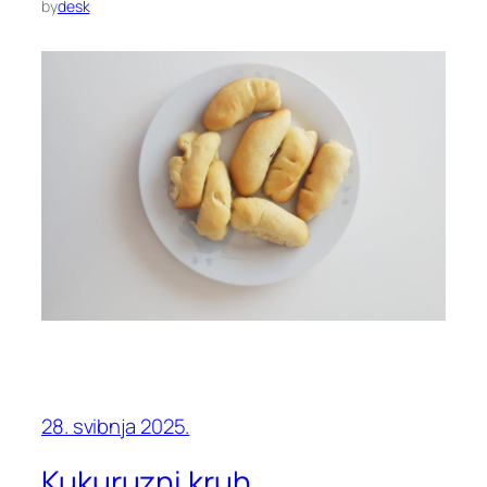
by
desk
28. svibnja 2025.
Kukuruzni kruh