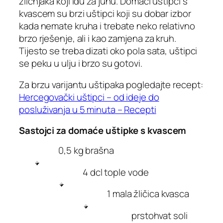
žličnjaka koji idu za juhu. Domaći uštipci s
kvascem su brzi uštipci koji su dobar izbor
kada nemate kruha i trebate neko relativno
brzo rješenje, ali i kao zamjena za kruh.
Tijesto se treba dizati oko pola sata, uštipci
se peku u ulju i brzo su gotovi.
Za brzu varijantu uštipaka pogledajte recept:
Hercegovački uštipci – od ideje do
posluživanja u 5 minuta – Recepti
Sastojci za domaće uštipke s kvascem
0,5 kg brašna
4 dcl tople vode
1 mala žličica kvasca
prstohvat soli