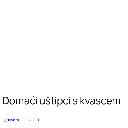
Domaći uštipci s kvascem
by
desk
in
PECIVA, PITE