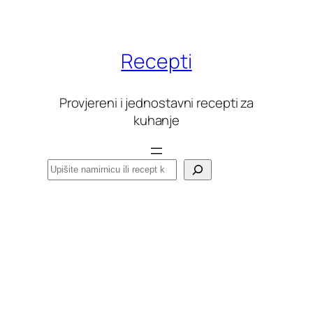
Skoči
do
sadržaja
Recepti
Provjereni i jednostavni recepti za
kuhanje
Pretraga