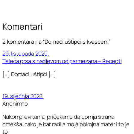
Komentari
2 komentara na “Domaći uštipci s kvascem”
29. listopada 2020.
Teleća prsa s nadjevom od parmezana – Recepti
[…] Domaći uštipci […]
19. siječnja 2022.
Anonimno
Nakon prevrtanja, pričekamo da gornja strana
omekša…tako je bar radila moja pokojna mater i to je
to