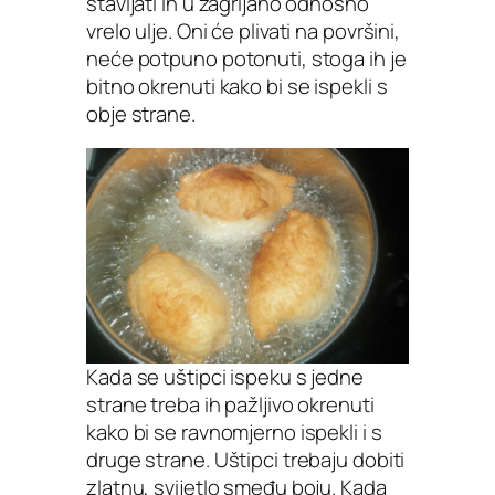
stavljati ih u zagrijano odnosno
vrelo ulje. Oni će plivati na površini,
neće potpuno potonuti, stoga ih je
bitno okrenuti kako bi se ispekli s
obje strane.
Kada se uštipci ispeku s jedne
strane treba ih pažljivo okrenuti
kako bi se ravnomjerno ispekli i s
druge strane. Uštipci trebaju dobiti
zlatnu, svijetlo smeđu boju. Kada