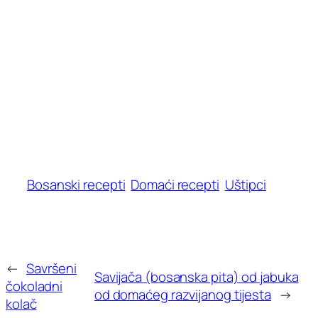
Bosanski recepti
Domaći recepti
Uštipci
←
Savršeni
Savijača (bosanska pita) od jabuka
čokoladni
od domaćeg razvijanog tijesta
→
kolač