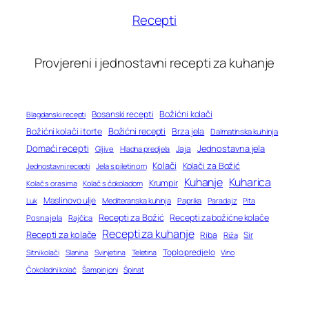
Recepti
Provjereni i jednostavni recepti za kuhanje
Bosanski recepti
Božićni kolači
Blagdanski recepti
Božićni recepti
Božićni kolači i torte
Brza jela
Dalmatinska kuhinja
Domaći recepti
Jednostavna jela
Jaja
Gljive
Hladna predjela
Kolači
Kolači za Božić
Jednostavni recepti
Jela s piletinom
Kuhanje
Kuharica
Krumpir
Kolač s orasima
Kolač s čokoladom
Maslinovo ulje
Mediteranska kuhinja
Paprika
Paradajz
Luk
Pita
Recepti za Božić
Recepti za božićne kolače
Posna jela
Rajčica
Recepti za kuhanje
Recepti za kolače
Riba
Sir
Riža
Toplo predjelo
Teletina
Vino
Sitni kolači
Slanina
Svinjetina
Čokoladni kolač
Šampinjoni
Špinat