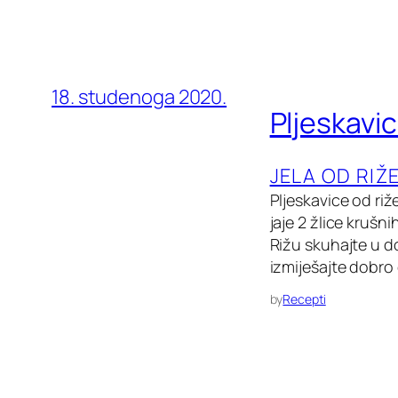
18. studenoga 2020.
Pljeskavice
JELA OD RIŽ
Pljeskavice od riž
jaje 2 žlice krušn
Rižu skuhajte u do
izmiješajte dobro 
by
Recepti