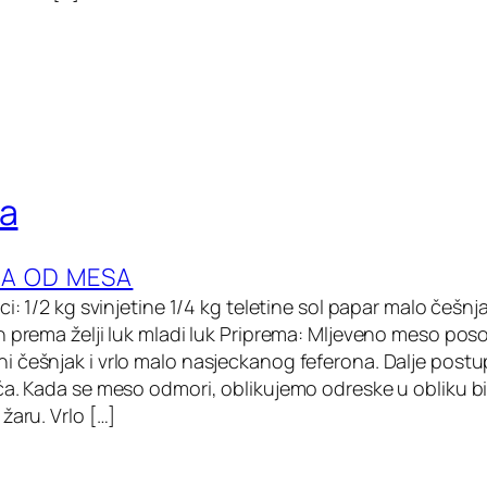
ca
LA OD MESA
ci: 1/2 kg svinjetine 1/4 kg teletine sol papar malo češnj
n prema želji luk mladi luk Priprema: Mljeveno meso pos
 češnjak i vrlo malo nasjeckanog feferona. Dalje pos
ća. Kada se meso odmori, oblikujemo odreske u obliku bi
žaru. Vrlo […]