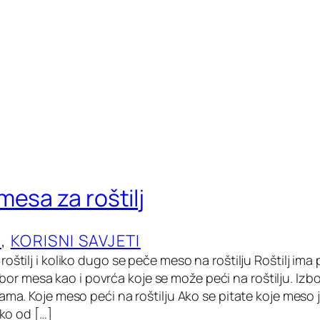
mesa za roštilj
A
, 
KORISNI SAVJETI
oštilj i koliko dugo se peče meso na roštilju Roštilj im
e izbor mesa kao i povrća koje se može peći na roštilju. Izb
ama. Koje meso peći na roštilju Ako se pitate koje meso je
eko od […]