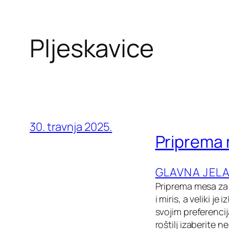
Pljeskavice
30. travnja 2025.
Priprema 
GLAVNA JEL
Priprema mesa za r
i miris, a veliki j
svojim preferencij
roštilj izaberite n