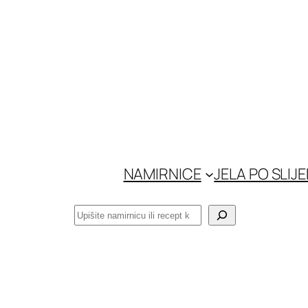
Skoči
do
sadržaja
NAMIRNICE
JELA PO SLIJ
Pretraga