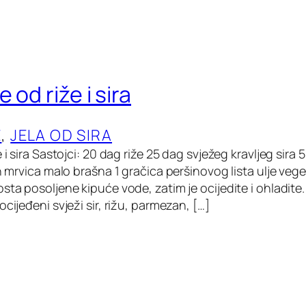
 od riže i sira
E
, 
JELA OD SIRA
e i sira Sastojci: 20 dag riže 25 dag svježeg kravljeg sir
ih mrvica malo brašna 1 gračica peršinovog lista ulje veg
sta posoljene kipuće vode, zatim je ocijedite i ohladite. 
ocijeđeni svježi sir, rižu, parmezan, […]