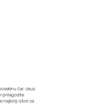
a posebnu čar, okus
or prilagodite
 najbolji izbor za