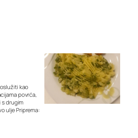
oslužiti kao
inacijama povrća,
i s drugim
o ulje Priprema: