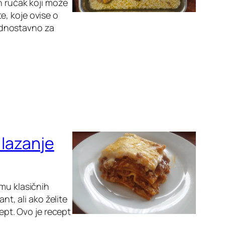
n ručak koji može
te, koje ovise o
jednostavno za
 lazanje
emu klasičnih
nt, ali ako želite
cept. Ovo je recept