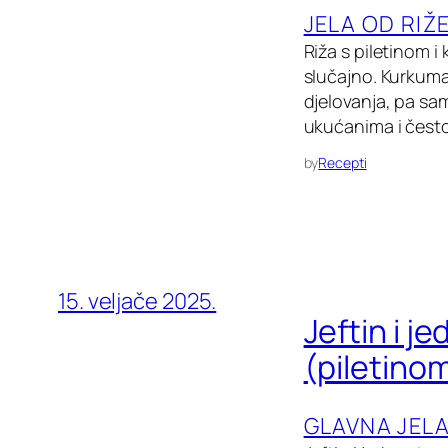
JELA OD RIŽ
Riža s piletinom 
slučajno. Kurkuma 
djelovanja, pa sam
ukućanima i često 
by
Recepti
15. veljače 2025.
Jeftin i 
(piletino
GLAVNA JEL