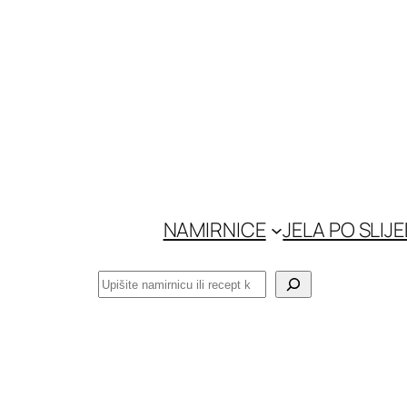
Skoči
do
sadržaja
NAMIRNICE
JELA PO SLIJ
Pretraga