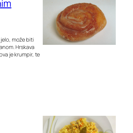
nim
jelo, može biti
 danom. Hrskava
ova je krumpir, te