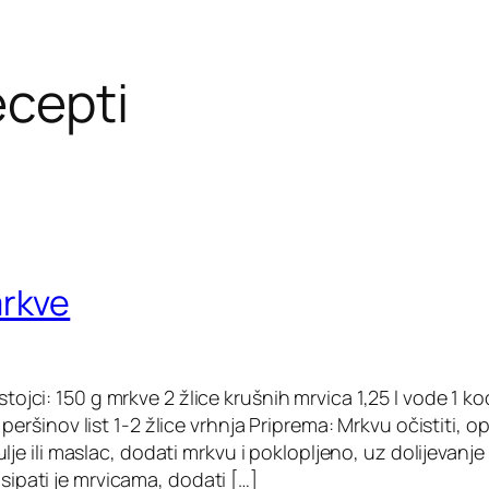
ecepti
mrkve
ojci: 150 g mrkve 2 žlice krušnih mrvica 1,25 l vode 1 k
l peršinov list 1-2 žlice vrhnja Priprema: Mrkvu očistiti, opr
 ulje ili maslac, dodati mrkvu i poklopljeno, uz dolijevanje
ipati je mrvicama, dodati […]