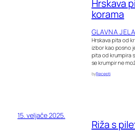
Hrskava p
korama
GLAVNA JEL
Hrskava pita od k
izbor kao posno j
pita od krumpira s
se krumpir ne može
by
Recepti
15. veljače 2025.
Riža s pi