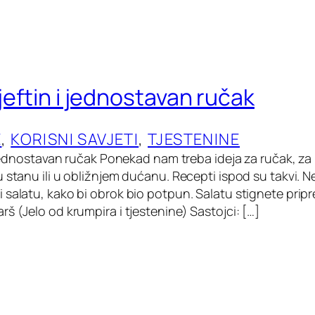
 jeftin i jednostavan ručak
E
, 
KORISNI SAVJETI
, 
TJESTENINE
i jednostavan ručak Ponekad nam treba ideja za ručak, za
 stanu ili u obližnjem dućanu. Recepti ispod su takvi. N
 salatu, kako bi obrok bio potpun. Salatu stignete pripr
š (Jelo od krumpira i tjestenine) Sastojci: […]