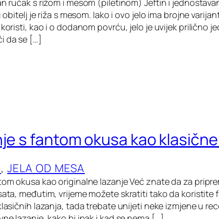
an ručak s rižom i mesom (piletinom) Jeftin i jednostava
u obitelj je riža s mesom. Iako i ovo jelo ima brojne varijan
 koristi, kao i o dodanom povrću, jelo je uvijek prilično 
i da se […]
nje s fantom okusa kao klasične
A
, 
JELA OD MESA
ntom okusa kao originalne lazanje Već znate da za pripr
sata, međutim, vrijeme možete skratiti tako da koristite fa
klasičnih lazanja, tada trebate unijeti neke izmjene u re
vne lazanje, kako bi ipak i kad se nema […]