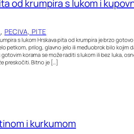
ita od krumpira s lukom i kupov
A
, 
PECIVA, PITE
rumpira s lukom Hrskava pita od krumpira je brzo gotovo 
elo petkom, prilog, glavno jelo ili međuobrok bilo kojim
 gotovim korama se može raditi s lukom ili bez luka, osn
 preskočiti. Bitno je […]
letinom i kurkumom