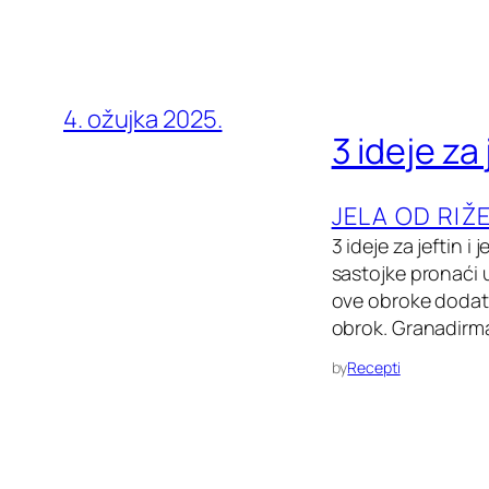
4. ožujka 2025.
3 ideje za
JELA OD RIŽ
3 ideje za jeftin 
sastojke pronaći u
ove obroke dodati
obrok. Granadirmar
by
Recepti