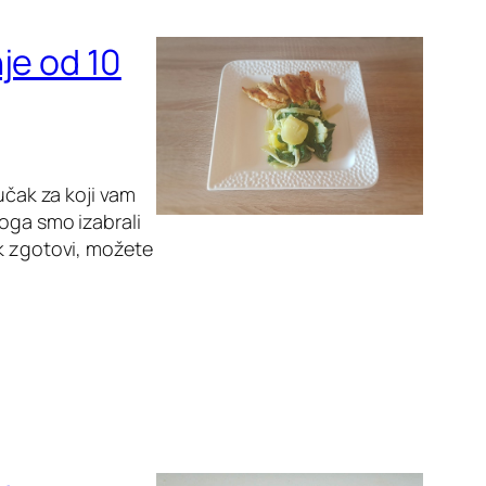
je od 10
učak za koji vam
oga smo izabrali
ak zgotovi, možete