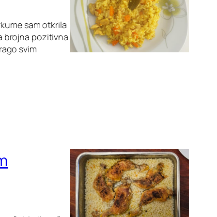
rkume sam otkrila
ma brojna pozitivna
drago svim
om