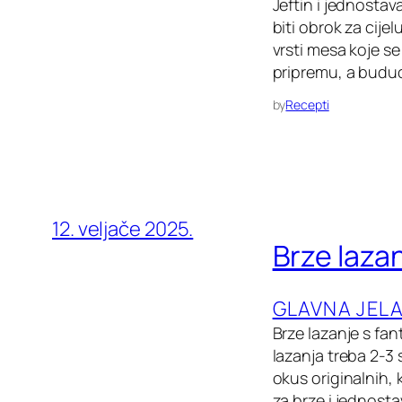
Jeftin i jednostav
biti obrok za cijel
vrsti mesa koje se
pripremu, a buduć
by
Recepti
12. veljače 2025.
Brze laza
GLAVNA JEL
Brze lazanje s fa
lazanja treba 2-3 
okus originalnih, 
za brze i jednosta