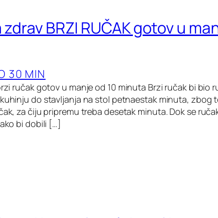
za zdrav BRZI RUČAK gotov u man
O 30 MIN
brzi ručak gotov u manje od 10 minuta Brzi ručak bi bio r
 kuhinju do stavljanja na stol petnaestak minuta, zbog t
učak, za čiju pripremu treba desetak minuta. Dok se ruč
ako bi dobili […]