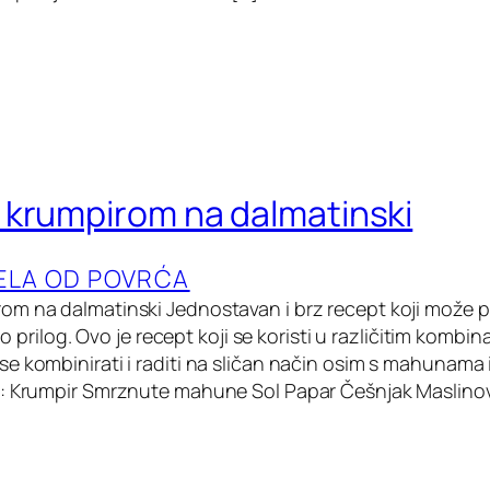
krumpirom na dalmatinski
ELA OD POVRĆA
m na dalmatinski Jednostavan i brz recept koji može p
kao prilog. Ovo je recept koji se koristi u različitim komb
e kombinirati i raditi na sličan način osim s mahunama 
: Krumpir Smrznute mahune Sol Papar Češnjak Maslinov