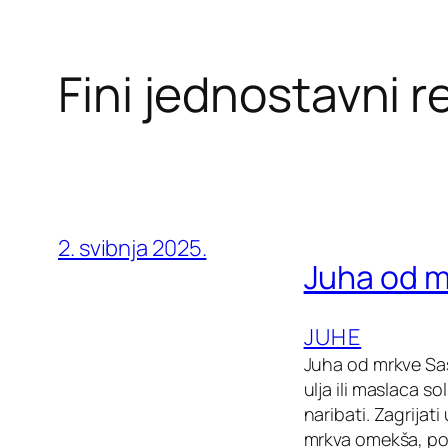
Fini jednostavni r
2. svibnja 2025.
Juha od 
JUHE
Juha od mrkve Sast
ulja ili maslaca so
naribati. Zagrijati
mrkva omekša, pos