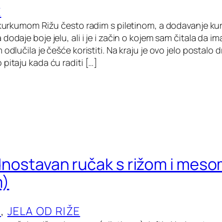
E
i kurkumom Rižu često radim s piletinom, a dodavanje ku
dodaje boje jelu, ali i je i začin o kojem sam čitala da i
 odlučila je češće koristiti. Na kraju je ovo jelo postalo 
pitaju kada ću raditi […]
jednostavan ručak s rižom i mes
m)
A
, 
JELA OD RIŽE