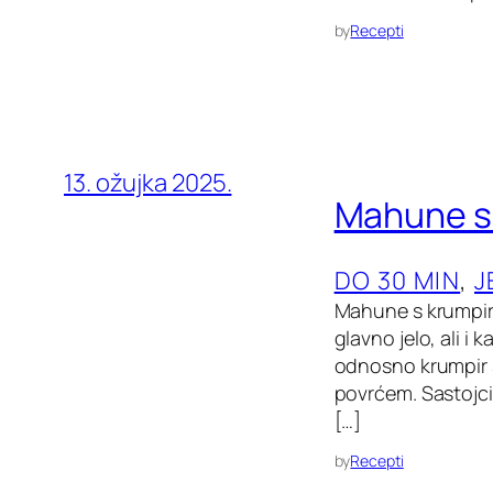
by
Recepti
13. ožujka 2025.
Mahune s 
DO 30 MIN
, 
J
Mahune s krumpiro
glavno jelo, ali i 
odnosno krumpir s
povrćem. Sastojci
[…]
by
Recepti