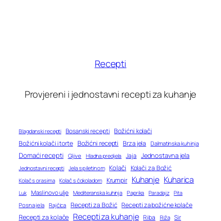
Recepti
Provjereni i jednostavni recepti za kuhanje
Bosanski recepti
Božićni kolači
Blagdanski recepti
Božićni recepti
Božićni kolači i torte
Brza jela
Dalmatinska kuhinja
Domaći recepti
Jednostavna jela
Jaja
Gljive
Hladna predjela
Kolači
Kolači za Božić
Jednostavni recepti
Jela s piletinom
Kuhanje
Kuharica
Krumpir
Kolač s orasima
Kolač s čokoladom
Maslinovo ulje
Mediteranska kuhinja
Paprika
Paradajz
Luk
Pita
Recepti za Božić
Recepti za božićne kolače
Posna jela
Rajčica
Recepti za kuhanje
Recepti za kolače
Riba
Sir
Riža