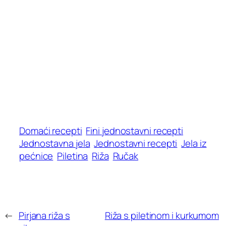
Domaći recepti
Fini jednostavni recepti
Jednostavna jela
Jednostavni recepti
Jela iz
pećnice
Piletina
Riža
Ručak
←
Pirjana riža s
Riža s piletinom i kurkumom