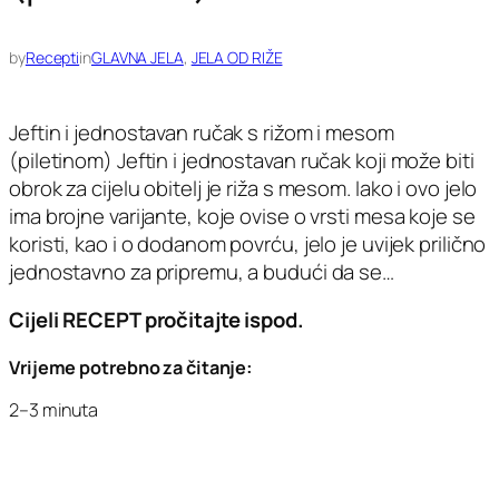
by
Recepti
in
GLAVNA JELA
, 
JELA OD RIŽE
Jeftin i jednostavan ručak s rižom i mesom
(piletinom) Jeftin i jednostavan ručak koji može biti
obrok za cijelu obitelj je riža s mesom. Iako i ovo jelo
ima brojne varijante, koje ovise o vrsti mesa koje se
koristi, kao i o dodanom povrću, jelo je uvijek prilično
jednostavno za pripremu, a budući da se…
Cijeli RECEPT pročitajte ispod.
Vrijeme potrebno za čitanje:
2–3 minuta