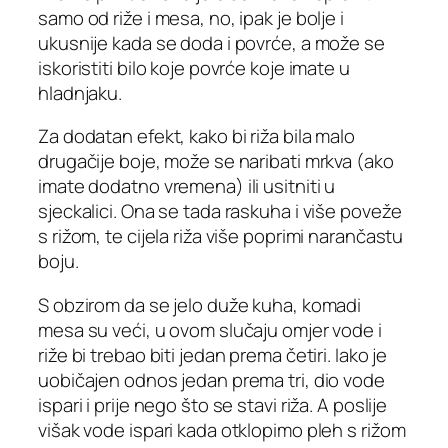
samo od riže i mesa, no, ipak je bolje i
ukusnije kada se doda i povrće, a može se
iskoristiti bilo koje povrće koje imate u
hladnjaku.
Za dodatan efekt, kako bi riža bila malo
drugačije boje, može se naribati mrkva (ako
imate dodatno vremena) ili usitniti u
sjeckalici. Ona se tada raskuha i više poveže
s rižom, te cijela riža više poprimi narančastu
boju.
S obzirom da se jelo duže kuha, komadi
mesa su veći, u ovom slučaju omjer vode i
riže bi trebao biti jedan prema četiri. Iako je
uobičajen odnos jedan prema tri, dio vode
ispari i prije nego što se stavi riža. A poslije
višak vode ispari kada otklopimo pleh s rižom