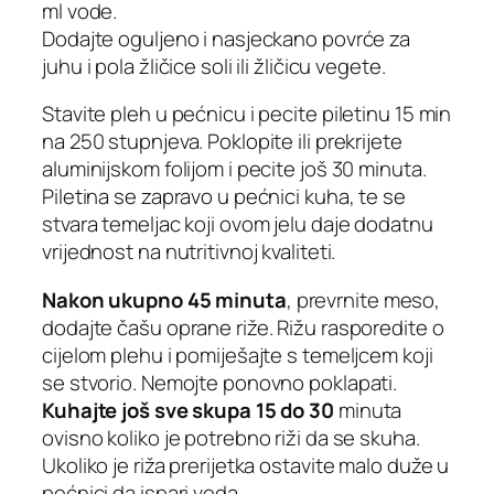
ml vode.
Dodajte oguljeno i nasjeckano povrće za
juhu i pola žličice soli ili žličicu vegete.
Stavite pleh u pećnicu i pecite piletinu 15 min
na 250 stupnjeva. Poklopite ili prekrijete
aluminijskom folijom i pecite još 30 minuta.
Piletina se zapravo u pećnici kuha, te se
stvara temeljac koji ovom jelu daje dodatnu
vrijednost na nutritivnoj kvaliteti.
Nakon ukupno 45 minuta
, prevrnite meso,
dodajte čašu oprane riže. Rižu rasporedite o
cijelom plehu i pomiješajte s temeljcem koji
se stvorio. Nemojte ponovno poklapati.
Kuhajte još sve skupa 15 do 30
minuta
ovisno koliko je potrebno riži da se skuha.
Ukoliko je riža prerijetka ostavite malo duže u
pećnici da ispari voda.