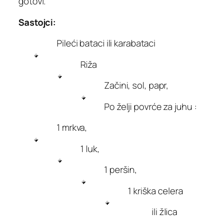
gotovi.
Sastojci:
Pileći bataci ili karabataci
Riža
Začini, sol, papr,
Po želji povrće za juhu :
1 mrkva,
1 luk,
1 peršin,
1 kriška celera
ili žlica