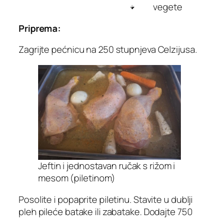
vegete
Priprema:
Zagrijte pećnicu na 250 stupnjeva Celzijusa.
Jeftin i jednostavan ručak s rižom i
mesom (piletinom)
Posolite i popaprite piletinu. Stavite u dublji
pleh pileće batake ili zabatake. Dodajte 750