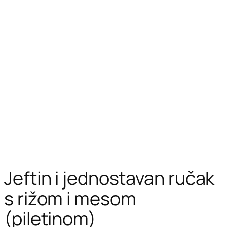
Jeftin i jednostavan ručak
s rižom i mesom
(piletinom)