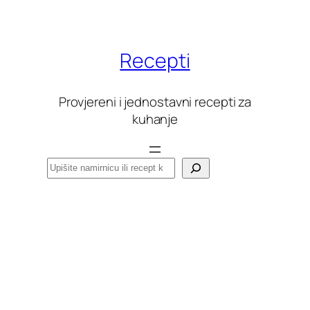
Skoči
do
sadržaja
Recepti
Provjereni i jednostavni recepti za
kuhanje
Pretraga