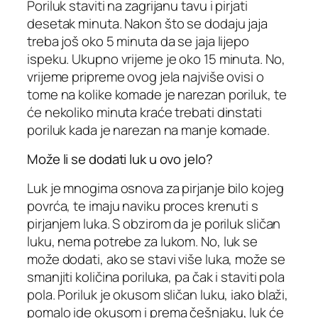
Poriluk staviti na zagrijanu tavu i pirjati
desetak minuta. Nakon što se dodaju jaja
treba još oko 5 minuta da se jaja lijepo
ispeku. Ukupno vrijeme je oko 15 minuta. No,
vrijeme pripreme ovog jela najviše ovisi o
tome na kolike komade je narezan poriluk, te
će nekoliko minuta kraće trebati dinstati
poriluk kada je narezan na manje komade.
Može li se dodati luk u ovo jelo?
Luk je mnogima osnova za pirjanje bilo kojeg
povrća, te imaju naviku proces krenuti s
pirjanjem luka. S obzirom da je poriluk sličan
luku, nema potrebe za lukom. No, luk se
može dodati, ako se stavi više luka, može se
smanjiti količina poriluka, pa čak i staviti pola
pola. Poriluk je okusom sličan luku, iako blaži,
pomalo ide okusom i prema češnjaku, luk će