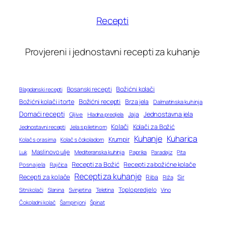
Recepti
Provjereni i jednostavni recepti za kuhanje
Bosanski recepti
Božićni kolači
Blagdanski recepti
Božićni recepti
Božićni kolači i torte
Brza jela
Dalmatinska kuhinja
Domaći recepti
Jednostavna jela
Jaja
Gljive
Hladna predjela
Kolači
Kolači za Božić
Jednostavni recepti
Jela s piletinom
Kuhanje
Kuharica
Krumpir
Kolač s orasima
Kolač s čokoladom
Maslinovo ulje
Mediteranska kuhinja
Paprika
Paradajz
Luk
Pita
Recepti za Božić
Recepti za božićne kolače
Posna jela
Rajčica
Recepti za kuhanje
Recepti za kolače
Riba
Sir
Riža
Toplo predjelo
Teletina
Vino
Sitni kolači
Slanina
Svinjetina
Čokoladni kolač
Šampinjoni
Špinat