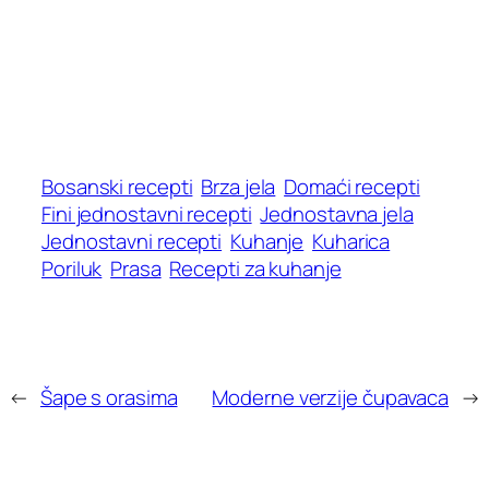
Bosanski recepti
Brza jela
Domaći recepti
Fini jednostavni recepti
Jednostavna jela
Jednostavni recepti
Kuhanje
Kuharica
Poriluk
Prasa
Recepti za kuhanje
←
Šape s orasima
Moderne verzije čupavaca
→