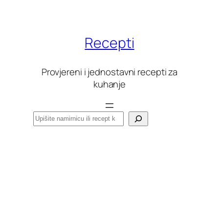
Skoči
do
sadržaja
Recepti
Provjereni i jednostavni recepti za
kuhanje
Pretraga