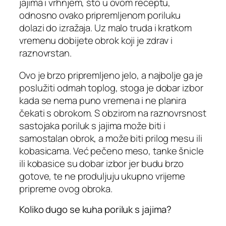
jajima i vrhnjem, što u ovom receptu,
odnosno ovako pripremljenom poriluku
dolazi do izražaja. Uz malo truda i kratkom
vremenu dobijete obrok koji je zdrav i
raznovrstan.
Ovo je brzo pripremljeno jelo, a najbolje ga je
poslužiti odmah toplog, stoga je dobar izbor
kada se nema puno vremena i ne planira
čekati s obrokom. S obzirom na raznovrsnost
sastojaka poriluk s jajima može biti i
samostalan obrok, a može biti prilog mesu ili
kobasicama. Već pečeno meso, tanke šnicle
ili kobasice su dobar izbor jer budu brzo
gotove, te ne produljuju ukupno vrijeme
pripreme ovog obroka.
Koliko dugo se kuha poriluk s jajima?