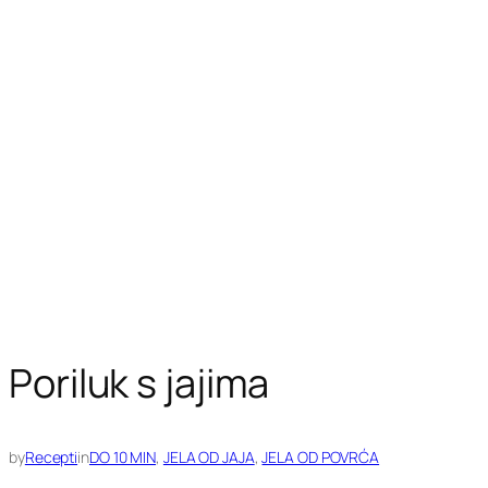
Poriluk s jajima
by
Recepti
in
DO 10 MIN
, 
JELA OD JAJA
, 
JELA OD POVRĆA