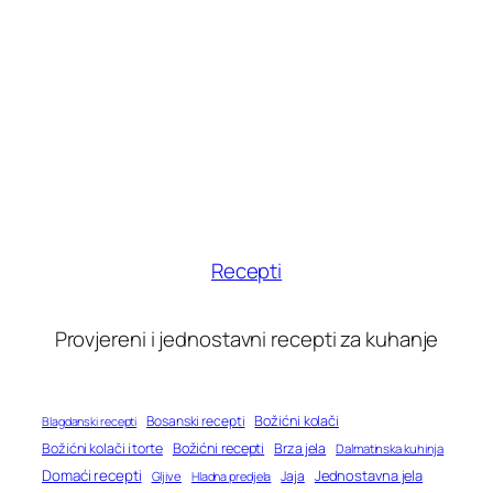
Recepti
Provjereni i jednostavni recepti za kuhanje
Bosanski recepti
Božićni kolači
Blagdanski recepti
Božićni recepti
Božićni kolači i torte
Brza jela
Dalmatinska kuhinja
Domaći recepti
Jednostavna jela
Jaja
Gljive
Hladna predjela