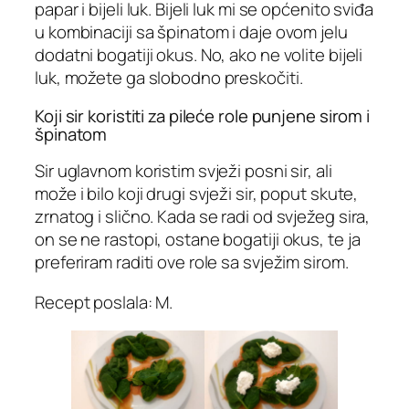
papar i bijeli luk. Bijeli luk mi se općenito sviđa
u kombinaciji sa špinatom i daje ovom jelu
dodatni bogatiji okus. No, ako ne volite bijeli
luk, možete ga slobodno preskočiti.
Koji sir koristiti za pileće role punjene sirom i
špinatom
Sir uglavnom koristim svježi posni sir, ali
može i bilo koji drugi svježi sir, poput skute,
zrnatog i slično. Kada se radi od svježeg sira,
on se ne rastopi, ostane bogatiji okus, te ja
preferiram raditi ove role sa svježim sirom.
Recept poslala: M
.