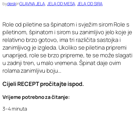
by
desk
in
GLAVNA JELA
, 
JELA OD MESA
, 
JELA OD SIRA
Role od piletine sa špinatom i svježim sirom Role s
piletinom, špinatom i sirom su zanimljivo jelo koje je
relativno brzo gotovo, ima tri različita sastojka i
zanimljivog je izgleda. Ukoliko se piletina pripremi
unaprijed, role se brzo pripreme, te se može slagati
u zadnji tren, u malo vremena. Špinat daje ovim
rolama zanimljivu boju…
Cijeli RECEPT pročitajte ispod.
Vrijeme potrebno za čitanje:
3–4 minuta