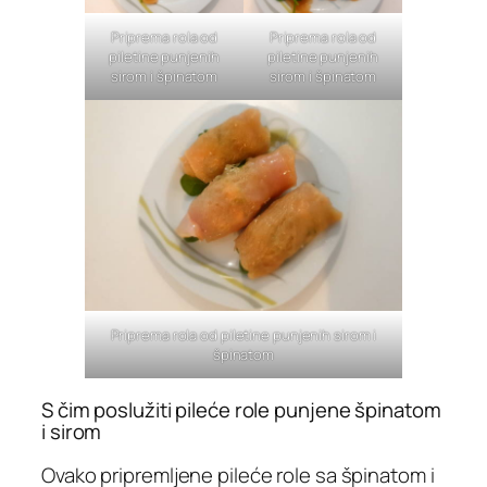
Priprema rola od
Priprema rola od
piletine punjenih
piletine punjenih
sirom i špinatom
sirom i špinatom
Priprema rola od piletine punjenih sirom i
špinatom
S čim poslužiti pileće role punjene špinatom
i sirom
Ovako pripremljene pileće role sa špinatom i