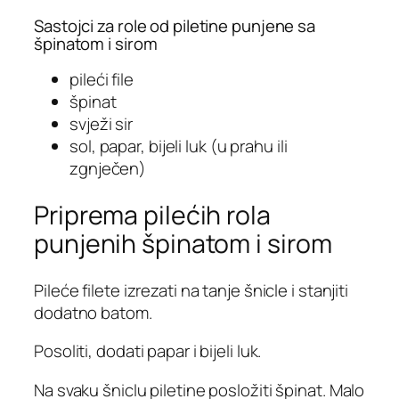
Sastojci za role od piletine punjene sa
špinatom i sirom
pileći file
špinat
svježi sir
sol, papar, bijeli luk (u prahu ili
zgnječen)
Priprema pilećih rola
punjenih špinatom i sirom
Pileće filete izrezati na tanje šnicle i stanjiti
dodatno batom.
Posoliti, dodati papar i bijeli luk.
Na svaku šniclu piletine posložiti špinat. Malo