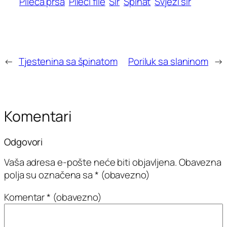
Pileća prsa
Pileći file
Sir
Špinat
Svježi sir
←
Tjestenina sa špinatom
Poriluk sa slaninom
→
Komentari
Odgovori
Vaša adresa e-pošte neće biti objavljena.
Obavezna
polja su označena sa
* (obavezno)
Komentar
* (obavezno)