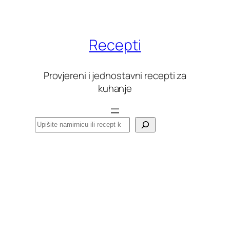
Skoči
do
sadržaja
Recepti
Provjereni i jednostavni recepti za
kuhanje
Pretraga