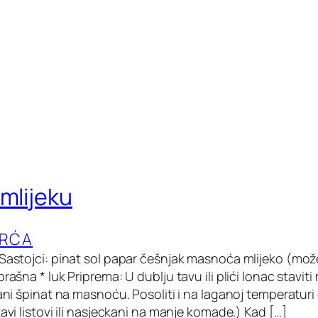
 mlijeku
VRĆA
Sastojci: pinat sol papar češnjak masnoća mlijeko (može
brašna * luk Priprema: U dublju tavu ili plići lonac stavi
rani špinat na masnoću. Posoliti i na laganoj temperaturi 
tavi listovi ili nasjeckani na manje komade.) Kad […]