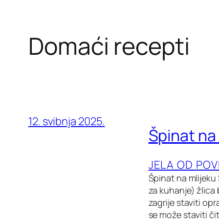
Domaći recepti
12. svibnja 2025.
Špinat na
JELA OD PO
Špinat na mlijeku 
za kuhanje) žlica 
zagrije staviti op
se može staviti či