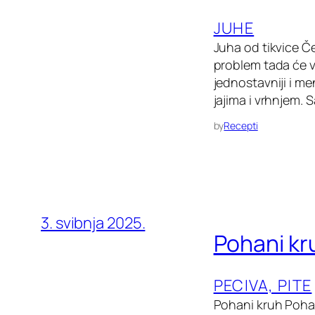
JUHE
Juha od tikvice Č
problem tada će va
jednostavniji i me
jajima i vrhnjem. S
by
Recepti
3. svibnja 2025.
Pohani kr
PECIVA, PITE
Pohani kruh Pohan