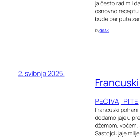
ja često radim i d
osnovno receptu m
bude par puta zani
by
desk
2. svibnja 2025.
Francuski
PECIVA, PITE
Francuski pohani 
dodamo jaje u pre
džemom, voćem, šl
Sastojci: jaje mlij