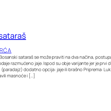
sataraš
VRĆA
osanski sataraš se može praviti na dva načina, postupak j
odaje razmućeno jaje. Ispod su obje varijante jer je prvi di
a (paradajz) dodatno opcija: jaje ili brašno Priprema: Luk 
avili masnoće i […]