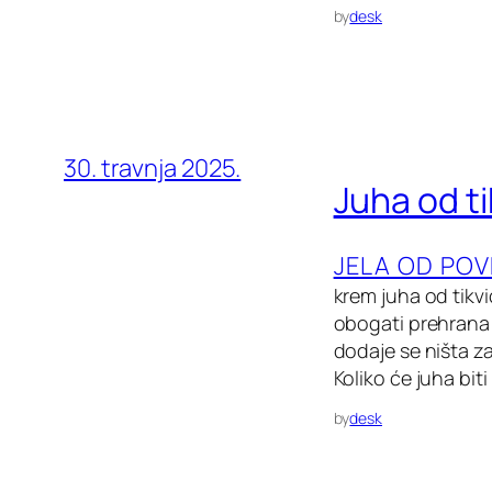
by
desk
30. travnja 2025.
Juha od ti
JELA OD PO
krem juha od tikvi
obogati prehrana 
dodaje se ništa za
Koliko će juha biti
by
desk