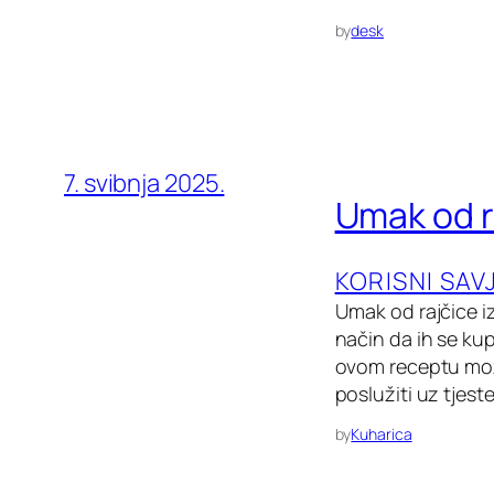
by
desk
7. svibnja 2025.
Umak od r
KORISNI SAV
Umak od rajčice iz
način da ih se ku
ovom receptu mož
poslužiti uz tjest
by
Kuharica