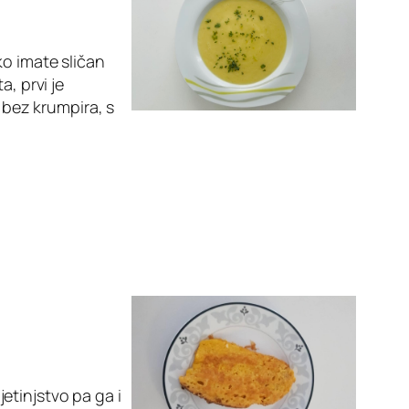
ko imate sličan
, prvi je
a bez krumpira, s
etinjstvo pa ga i