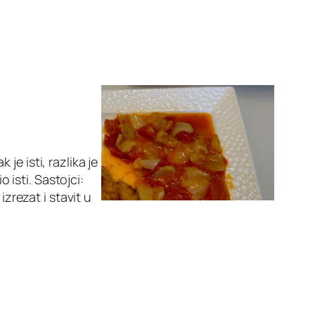
e isti, razlika je
o isti. Sastojci:
izrezat i stavit u