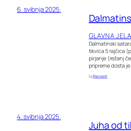
6. svibnja 2025.
Dalmatins
GLAVNA JEL
Dalmatinski satara
tikvica 5 rajčica 
pirjanje (režanj č
pripreme dosta je 
by
Recepti
4. svibnja 2025.
Juha od ti