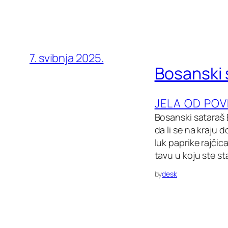
7. svibnja 2025.
Bosanski 
JELA OD PO
Bosanski sataraš B
da li se na kraju d
luk paprike rajčic
tavu u koju ste st
by
desk