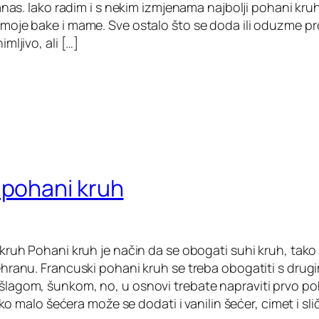
anas. Iako radim i s nekim izmjenama najbolji pohani kruh
oje bake i mame. Sve ostalo što se doda ili oduzme pr
mljivo, ali […]
 pohani kruh
kruh Pohani kruh je način da se obogati suhi kruh, tako 
hranu. Francuski pohani kruh se treba obogatiti s drug
agom, šunkom, no, u osnovi trebate napraviti prvo po
eko malo šećera može se dodati i vanilin šećer, cimet i sli