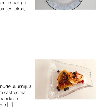
 mi je ipak po
omijeni okus,
bude ukusniji, a
im sastojcima,
hani kruh.
čno […]