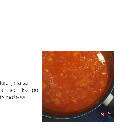
akiranjima su
ičan način kao po
ata može se