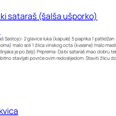
ki sataraš (šalša ušporko)
A
š Sastojci: 2 glavice luka (kapule) 5 paprika 1 patlidža
(poma) malo soli 1 žlica vinskog octa (kvasine) malo masl
ešnjaka je po želji) Priprema: Da bi sataraš imao dobru te
bitno stavljati povrće ovim redoslijedom. Staviti žlicu do
kvica