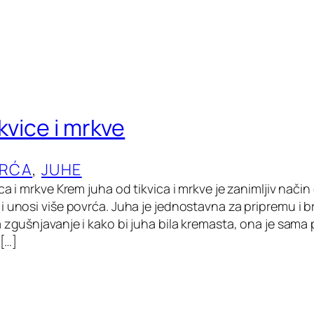
kvice i mrkve
VRĆA
, 
JUHE
ca i mrkve Krem juha od tikvica i mrkve je zanimljiv nači
i unosi više povrća. Juha je jednostavna za pripremu i b
 zgušnjavanje i kako bi juha bila kremasta, ona je sama 
 […]