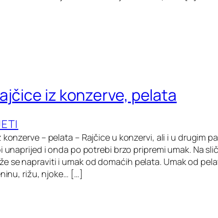
ajčice iz konzerve, pelata
JETI
 konzerve – pelata – Rajčice u konzervi, ali i u drugim p
pi unaprijed i onda po potrebi brzo pripremi umak. Na sl
e se napraviti i umak od domaćih pelata. Umak od pel
eninu, rižu, njoke… […]