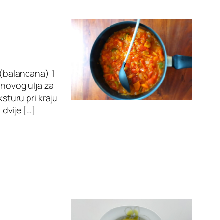
n (balancana) 1
inovog ulja za
ksturu pri kraju
 dvije […]