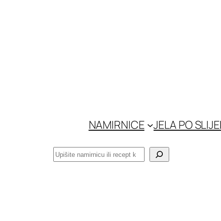
Skoči
do
sadržaja
NAMIRNICE
JELA PO SLIJ
Pretraga