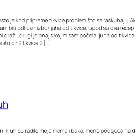
esto je kod pripreme tikvice problem što se raskuhaju. A
m biti odličan izbor juha od tikvice. Ispod su dva recepta
ni draži, drugi je onaj s kojim sam počela, juha od tikvic
astojci: 2 tikvice 2 […]
uh
i kruh su radile moja mama i baka, mene podsjeća na dj