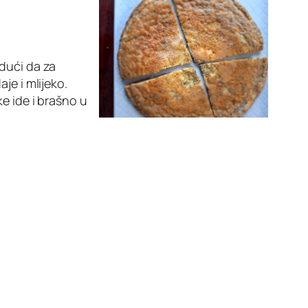
dući da za
je i mlijeko.
e ide i brašno u