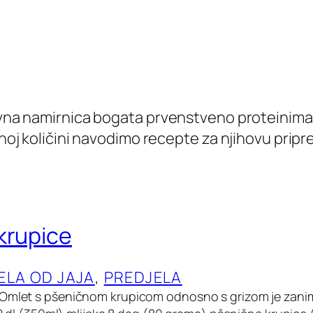
ovna namirnica bogata prvenstveno proteinima, 
ljnoj količini navodimo recepte za njihovu prip
krupice
ELA OD JAJA
, 
PREDJELA
Omlet s pšeničnom krupicom odnosno s grizom je zaniml