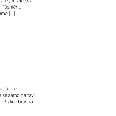
(griz) 4 dag (40
: Pšeničnu
amo […]
o, šunka,
te se samo na tavi
: 3 žlice brašna