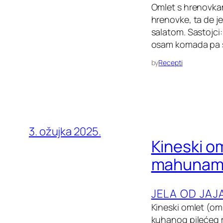
Omlet s hrenovkam
hrenovke, ta de j
salatom. Sastojci:
osam komada pa sta
by
Recepti
3. ožujka 2025.
Kineski o
mahunam
JELA OD JAJ
Kineski omlet (om
kuhanog pilećeg me