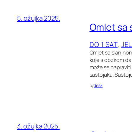
5. ožujka 2025.
Omlet sa 
DO 1 SAT
, 
JE
Omlet sa slaninom
koje s obzirom da i
može se napraviti 
sastojaka. Sastojc
by
desk
3. ožujka 2025.