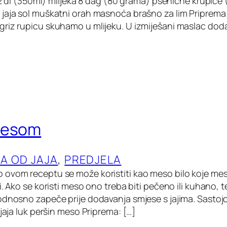
1/2 dl (350ml) mlijeka 8 dag (80 grama) pšenične krupice 
jaja sol muškatni orah masnoća brašno za lim Priprema
riz rupicu skuhamo u mlijeku. U izmiješani maslac dod
mesom
LA OD JAJA
, 
PREDJELA
ovom receptu se može koristiti kao meso bilo koje mes
i. Ako se koristi meso ono treba biti pečeno ili kuhano, 
odnosno zapeče prije dodavanja smjese s jajima. Sastojci
 jaja luk peršin meso Priprema: […]