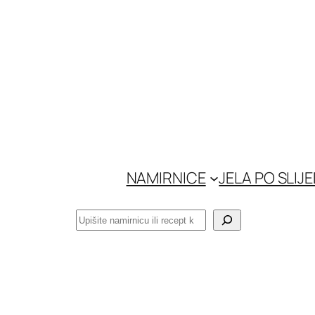
Skoči
do
sadržaja
NAMIRNICE
JELA PO SLIJ
Pretraga