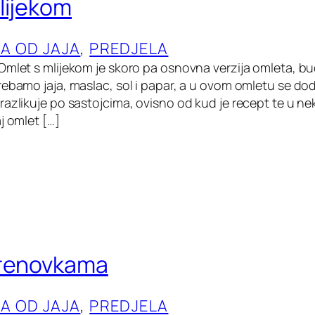
lijekom
LA OD JAJA
, 
PREDJELA
Omlet s mlijekom je skoro pa osnovna verzija omleta, bu
ebamo jaja, maslac, sol i papar, a u ovom omletu se doda
azlikuje po sastojcima, ovisno od kud je recept te u nek
j omlet […]
hrenovkama
LA OD JAJA
, 
PREDJELA