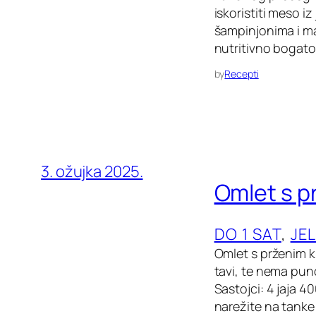
iskoristiti meso i
šampinjonima i ma
nutritivno bogato 
by
Recepti
3. ožujka 2025.
Omlet s p
DO 1 SAT
, 
JE
Omlet s prženim k
tavi, te nema pun
Sastojci: 4 jaja 40
narežite na tanke 