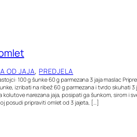
 omlet
LA OD JAJA
, 
PREDJELA
Sastojci: 100 g šunke 60 g parmezana 3 jaja maslac Pripr
unke, izribati na ribež 60 g parmezana i tvrdo skuhati 3 
 kolutove narezana jaja, posipati ga šunkom, sirom i sve 
 posudi pripraviti omlet od 3 jajeta, […]