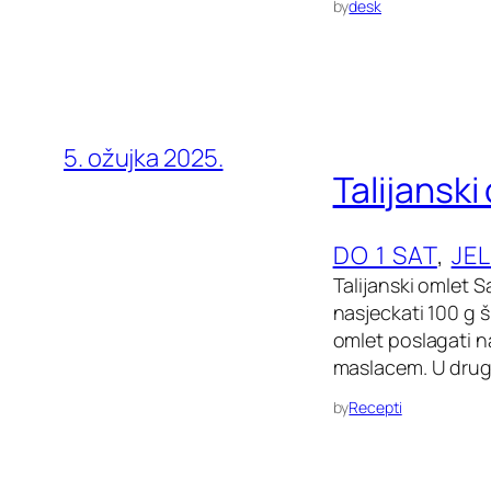
by
desk
5. ožujka 2025.
Talijanski
DO 1 SAT
, 
JE
Talijanski omlet 
nasjeckati 100 g š
omlet poslagati na
maslacem. U drugoj
by
Recepti