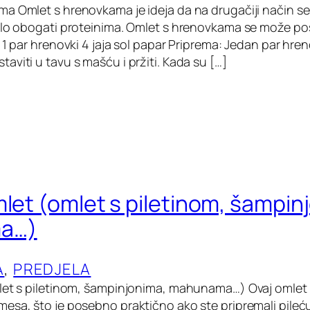
a Omlet s hrenovkama je ideja da na drugačiji način s
elo obogati proteinima. Omlet s hrenovkama se može pos
 1 par hrenovki 4 jaja sol papar Priprema: Jedan par hren
viti u tavu s mašću i pržiti. Kada su […]
mlet (omlet s piletinom, šampin
a…)
A
, 
PREDJELA
let s piletinom, šampinjonima, mahunama…) Ovaj omlet
sa, što je posebno praktično ako ste pripremali pileću 