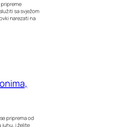
e pripreme
lužiti sa svježom
ovki narezati na
jonima,
 se priprema od
juhu, i želite