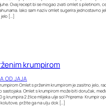
z juhe. Ovaj recept bi se mogao zvati omlet s piletinom, c
hunama. Iako sam naziv omlet sugerira jednostavno jel
jelo […]
rženim krumpirom
LA OD JAJA
rumpirom Omlet s prženim krumpirom je zasitno jelo, ra
o sastojaka. Omlet s krumpirom može biti doručak, međuob
0 g krumpira 2 žlice mlijeka ulje sol Priprema: Krumpir ope
kolutove, pržite ga na ulju dok […]