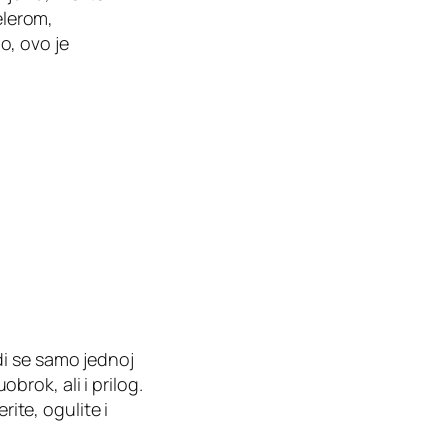
elerom,
o, ovo je
di se samo jednoj
rok, ali i prilog.
rite, ogulite i