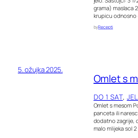
jelo. Sastojci: 3 
grama) maslaca 2 
krupicu odnosno g
by
Recepti
5. ožujka 2025.
Omlet s 
DO 1 SAT
, 
JE
Omlet s mesom Po 
panceta ili naresc
dodatno zagrije, 
malo mlijeka sol 2