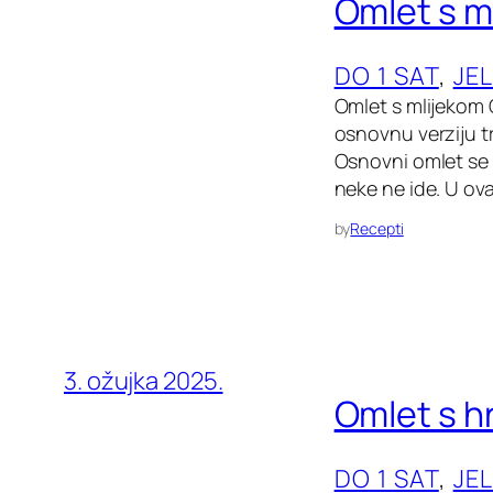
Omlet s m
DO 1 SAT
, 
JE
Omlet s mlijekom 
osnovnu verziju tr
Osnovni omlet se r
neke ne ide. U ova
by
Recepti
3. ožujka 2025.
Omlet s 
DO 1 SAT
, 
JE