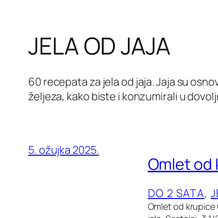
JELA OD JAJA
60 recepata za jela od jaja. Jaja su osn
željeza, kako biste i konzumirali u dovo
5. ožujka 2025.
Omlet od 
DO 2 SATA
, 
J
Omlet od krupice 