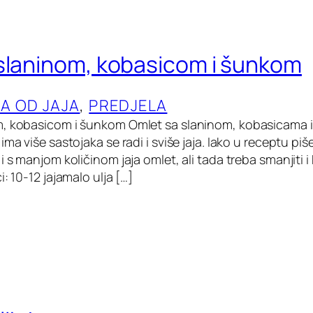
slaninom, kobasicom i šunkom
LA OD JAJA
, 
PREDJELA
, kobasicom i šunkom Omlet sa slaninom, kobasicama i
ma više sastojaka se radi i sviše jaja. Iako u receptu piše
i s manjom količinom jaja omlet, ali tada treba smanjiti i 
i: 10-12 jajamalo ulja […]