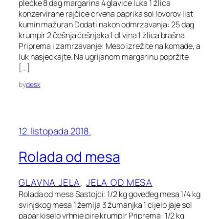
plećke 8 dag margarina 4 glavice luka 1 žlica
konzervirane rajčice crvena paprika sol lovorov list
kumin mažuran Dodati nakon odmrzavanja: 25 dag
krumpir 2 češnja češnjaka 1 dl vina 1 žlica brašna
Priprema i zamrzavanje: Meso izrežite na komade, a
luk nasjeckajte. Na ugrijanom margarinu popržite
[…]
by
desk
12. listopada 2018.
Rolada od mesa
GLAVNA JELA
, 
JELA OD MESA
Rolada od mesa Sastojci: 1/2 kg goveđeg mesa 1/4 kg
svinjskog mesa 1 žemlja 3 žumanjka 1 cijelo jaje sol
papar kiselo vrhnje pire krumpir Priprema: 1/2 kg