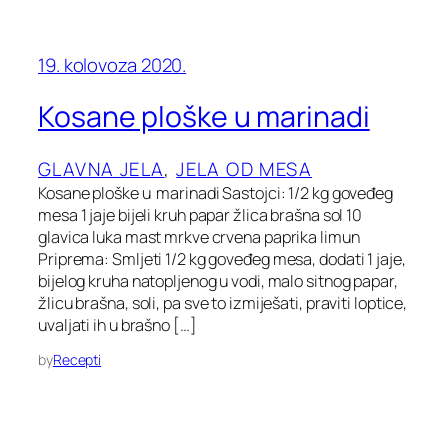
19. kolovoza 2020.
Kosane ploške u marinadi
GLAVNA JELA
, 
JELA OD MESA
Kosane ploške u marinadi Sastojci: 1/2 kg goveđeg
mesa 1 jaje bijeli kruh papar žlica brašna sol 10
glavica luka mast mrkve crvena paprika limun
Priprema: Smljeti 1/2 kg goveđeg mesa, dodati 1 jaje,
bijelog kruha natopljenog u vodi, malo sitnog papar,
žlicu brašna, soli, pa sve to izmiješati, praviti loptice,
uvaljati ih u brašno […]
by
Recepti