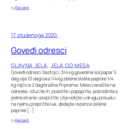
by
Recepti
17. studenoga 2020.
Goveđi odresci
GLAVNA JELA
, 
JELA OD MESA
Goveđi odresci Sastojci: 3/4 kg govedine sol papar 5
dag ulja 10 dag luka 1/4 kg zelene slatke paprike 1/4
kg rajčica 2 dag brašna Priprema: Meso narežite na
odreske, istucite ih, posolite i popaprite, pobrašnite s
jedne strane i prepržite. Ulje odlijte u drugu posudu i
na njemu prepržite luk, dodajte rezance zelene
paprike […]
by
Recepti