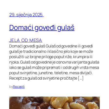
29. siječnja 2025.
Domaći goveđi gulaš
JELA OD MESA
Domaći goveđi gulaš Gulaš od govedine ili goveđi
gulaš je tradicionalno i klasično jelo koje se može
poslužiti uz brojne priloge poput riže, krumpira ili
njoka. Gulaš od govedine je osnovna varijanta gulaša
iako se gulaš može pripremati i od drugih vrsta mesa
poput svinjetine, junetine, teletine, mesa divljači.
Recept za gulaš od svinjetine pročitajte […]
by
Recepti