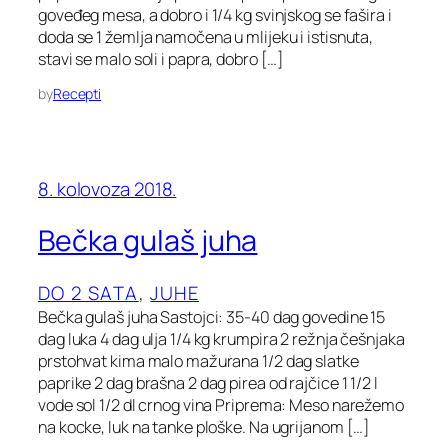
goveđeg mesa, a dobro i 1/4 kg svinjskog se fašira i
doda se 1 žemlja namočena u mlijeku i istisnuta,
stavi se malo soli i papra, dobro […]
by
Recepti
8. kolovoza 2018.
Bečka gulaš juha
DO 2 SATA
, 
JUHE
Bečka gulaš juha Sastojci: 35-40 dag govedine 15
dag luka 4 dag ulja 1/4 kg krumpira 2 režnja češnjaka
prstohvat kima malo mažurana 1/2 dag slatke
paprike 2 dag brašna 2 dag pirea od rajčice 1 1/2 l
vode sol 1/2 dl crnog vina Priprema: Meso narežemo
na kocke, luk na tanke ploške. Na ugrijanom […]