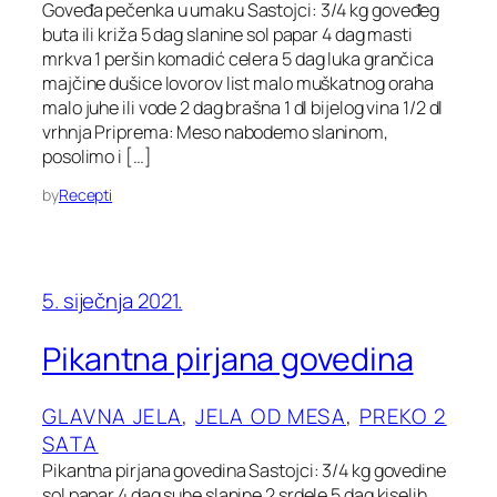
Goveđa pečenka u umaku Sastojci: 3/4 kg goveđeg
buta ili križa 5 dag slanine sol papar 4 dag masti
mrkva 1 peršin komadić celera 5 dag luka grančica
majčine dušice lovorov list malo muškatnog oraha
malo juhe ili vode 2 dag brašna 1 dl bijelog vina 1/2 dl
vrhnja Priprema: Meso nabodemo slaninom,
posolimo i […]
by
Recepti
5. siječnja 2021.
Pikantna pirjana govedina
GLAVNA JELA
, 
JELA OD MESA
, 
PREKO 2
SATA
Pikantna pirjana govedina Sastojci: 3/4 kg govedine
sol papar 4 dag suhe slanine 2 srdele 5 dag kiselih