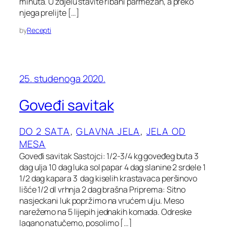
minuta. U zdjelu stavite ribani parmezan, a preko
njega prelijte […]
by
Recepti
25. studenoga 2020.
Goveđi savitak
DO 2 SATA
, 
GLAVNA JELA
, 
JELA OD
MESA
Goveđi savitak Sastojci: 1/2-3/4 kg goveđeg buta 3
dag ulja 10 dag luka sol papar 4 dag slanine 2 srdele 1
1/2 dag kapara 3 dag kiselih krastavaca peršinovo
lišće 1/2 dl vrhnja 2 dag brašna Priprema: Sitno
nasjeckani luk popržimo na vrućem ulju. Meso
narežemo na 5 lijepih jednakih komada. Odreske
lagano natučemo, posolimo […]