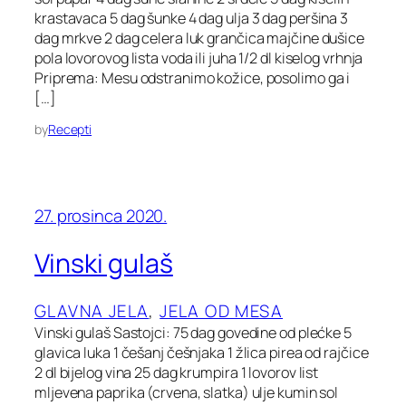
krastavaca 5 dag šunke 4 dag ulja 3 dag peršina 3
dag mrkve 2 dag celera luk grančica majčine dušice
pola lovorovog lista voda ili juha 1/2 dl kiselog vrhnja
Priprema: Mesu odstranimo kožice, posolimo ga i
[…]
by
Recepti
27. prosinca 2020.
Vinski gulaš
GLAVNA JELA
, 
JELA OD MESA
Vinski gulaš Sastojci: 75 dag govedine od plećke 5
glavica luka 1 češanj češnjaka 1 žlica pirea od rajčice
2 dl bijelog vina 25 dag krumpira 1 lovorov list
mljevena paprika (crvena, slatka) ulje kumin sol