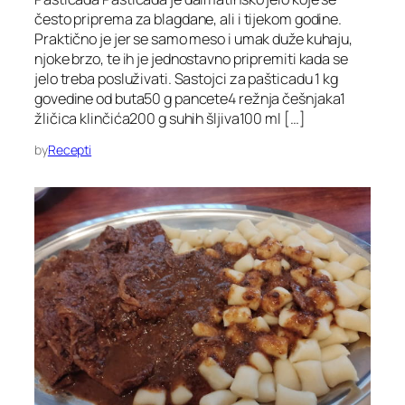
često priprema za blagdane, ali i tijekom godine.
Praktično je jer se samo meso i umak duže kuhaju,
njoke brzo, te ih je jednostavno pripremiti kada se
jelo treba posluživati. Sastojci za pašticadu 1 kg
govedine od buta50 g pancete4 režnja češnjaka1
žličica klinčića200 g suhih šljiva100 ml […]
by
Recepti