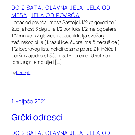
DO 2 SATA
, 
GLAVNA JELA
, 
JELA OD
MESA
, 
JELA OD POVRĆA
Lonac od povrća i mesa Sastojci:1/2 kg govedine 1
šuplja kost 3 dag ulja 1/2 poriluka 1/2 malog celera
1/2 mrkve 1/2 glavice kupusa ili kelja svežanj
začinskog bilja ( krasuljice, čubra, majčine dušice )
1/2 lovorovog lista nekoliko zrna papra 2 klinčića 1
peršin zajedno s lišćem solPriprema: U velikom
loncu ugrijemo ulje i […]
by
Recepti
1. veljače 2021.
Grčki odresci
DO 2 SATA
, 
GLAVNA JELA
, 
JELA OD