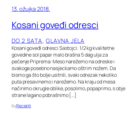
13. ožujka 2018.
Kosani goveđi odresci
DO 2 SATA
, 
GLAVNA JELA
Kosani goveđi odresci Sastojci: 1/2 kg kvalitetne
govedine sol papar malo brašna 5 dag ulja za
pečenje Priprema: Meso narežemo na odreske i
svakoga posebno nasjeckamo oštrim nožem. Da
bismo ga što bolje usitnili, svaki odrezak nekoliko
puta presavinemo i narežemo. Na kraju od mesa
načinimo okrugle oblike, posolimo, popaprimo, s obje
strane lagano pobrašnimo […]
by
Recepti