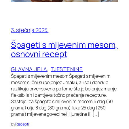
3. siječnja 2025.
Špageti s mljevenim mesom,
osnovni recept
GLAVNA JELA
, 
TJESTENINE
Špageti s mljevenim mesom Špageti s mljevenim
mesom slični su bolonjez umaku, ali se i donekle
razlikuju prvenstveno po tome što je bolonjez manje
fleksibilan i zahtjeva točno praćenje recepture.
Sastojci za špagete s mljevenim mesom 5 dag (50
grama) ulja 8 dag (80 grama) luka 25 dag (250
grama) mljevene govedine ili junetine ili […]
by
Recepti