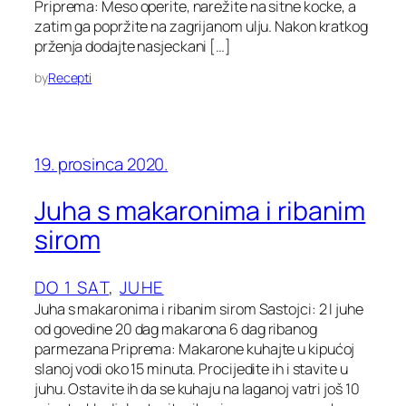
Priprema: Meso operite, narežite na sitne kocke, a
zatim ga popržite na zagrijanom ulju. Nakon kratkog
prženja dodajte nasjeckani […]
by
Recepti
19. prosinca 2020.
Juha s makaronima i ribanim
sirom
DO 1 SAT
, 
JUHE
Juha s makaronima i ribanim sirom Sastojci: 2 l juhe
od govedine 20 dag makarona 6 dag ribanog
parmezana Priprema: Makarone kuhajte u kipućoj
slanoj vodi oko 15 minuta. Procijedite ih i stavite u
juhu. Ostavite ih da se kuhaju na laganoj vatri još 10