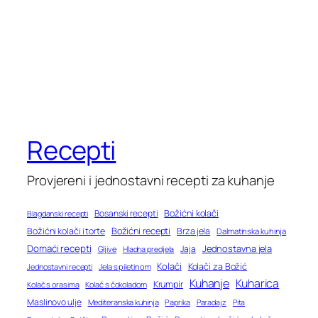
Recepti
Provjereni i jednostavni recepti za kuhanje
Bosanski recepti
Božićni kolači
Blagdanski recepti
Božićni recepti
Božićni kolači i torte
Brza jela
Dalmatinska kuhinja
Domaći recepti
Jednostavna jela
Jaja
Gljive
Hladna predjela
Kolači
Kolači za Božić
Jednostavni recepti
Jela s piletinom
Kuhanje
Kuharica
Krumpir
Kolač s orasima
Kolač s čokoladom
Maslinovo ulje
Mediteranska kuhinja
Paprika
Paradajz
Pita