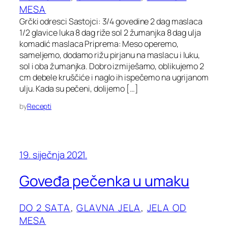
MESA
Grčki odresci Sastojci: 3/4 govedine 2 dag maslaca
1/2 glavice luka 8 dag riže sol 2 žumanjka 8 dag ulja
komadić maslaca Priprema: Meso operemo,
sameljemo, dodamo rižu pirjanu na maslacu i luku,
sol i oba žumanjka. Dobro izmiješamo, oblikujemo 2
cm debele kruščiće i naglo ih ispečemo na ugrijanom
ulju. Kada su pečeni, dolijemo […]
by
Recepti
19. siječnja 2021.
Goveđa pečenka u umaku
DO 2 SATA
, 
GLAVNA JELA
, 
JELA OD
MESA