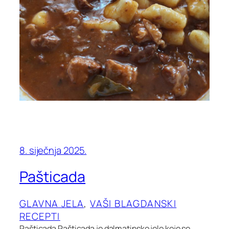
8. siječnja 2025.
Pašticada
GLAVNA JELA
, 
VAŠI BLAGDANSKI
RECEPTI
Pašticada Pašticada je dalmatinsko jelo koje se