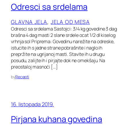
Odresci sa srdelama
GLAVNA JELA
, 
JELA OD MESA
Odresci sa srdelama Sastojci: 3/4 kg govedine 3 dag
brašna 4 dag masti 2 slane srdele ocat 1/2 dl kiselog
vrhnja sol Priprema: Govedinu narežite na odreske,
istucite ih s jedne strane pobrašnite i naglo ih
prepržite na ugrijanoj masti. Stavite ih u drugu
posudu, zalijte ih i pirjajte dok ne omekšaju. Na
preostaloj masnoći […]
by
Recepti
16. listopada 2019.
Pirjana kuhana govedina