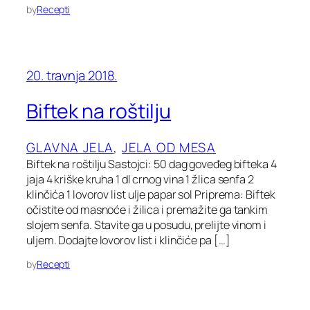
by
Recepti
20. travnja 2018.
Biftek na roštilju
GLAVNA JELA
, 
JELA OD MESA
Biftek na roštilju Sastojci: 50 dag goveđeg bifteka 4
jaja 4 kriške kruha 1 dl crnog vina 1 žlica senfa 2
klinčića 1 lovorov list ulje papar sol Priprema: Biftek
očistite od masnoće i žilica i premažite ga tankim
slojem senfa. Stavite ga u posudu, prelijte vinom i
uljem. Dodajte lovorov list i klinčiće pa […]
by
Recepti