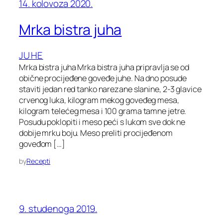
14. kolovoza 2020.
Mrka bistra juha
JUHE
Mrka bistra juha Mrka bistra juha pripravlja se od
obične procijeđene goveđe juhe. Na dno posude
staviti jedan red tanko narezane slanine, 2-3 glavice
crvenog luka, kilogram mekog goveđeg mesa,
kilogram telećeg mesa i 100 grama tamne jetre.
Posudu poklopiti i meso peći s lukom sve dok ne
dobije mrku boju. Meso preliti procijeđenom
goveđom […]
by
Recepti
9. studenoga 2019.