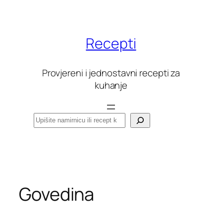
Skoči
do
sadržaja
Recepti
Provjereni i jednostavni recepti za
kuhanje
Pretraga
Govedina