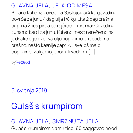
GLAVNA JELA
, 
JELA OD MESA
Pirjana kuhana govedina Sastojci: 3/4 kg govedine
povrće za juhu 4 dag ulja 1/8 kg luka 2 dag brašna
paprika žlica pirea od rajčice Priprema: Govedinu
kuhamo kao i za juhu. Kuhano meso narežemo na
jednake dijelove. Na ulju popržimo luk, dodamo
brašno, nešto kasnije papriku, sve još malo
popržimo, zalijemo juhom ili vodom i […]
by
Recepti
6. svibnja 2019.
Gulaš s krumpirom
GLAVNA JELA
, 
SMRZNUTA JELA
Gulaš s krumpirom Namirnice: 60 dag govedine od