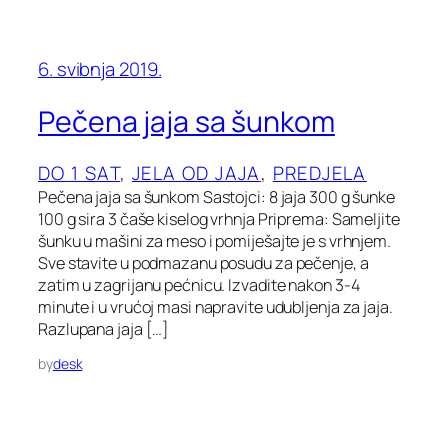
6. svibnja 2019.
Pečena jaja sa šunkom
DO 1 SAT
, 
JELA OD JAJA
, 
PREDJELA
Pečena jaja sa šunkom Sastojci: 8 jaja 300 g šunke
100 g sira 3 čaše kiselog vrhnja Priprema: Sameljite
šunku u mašini za meso i pomiješajte je s vrhnjem.
Sve stavite u podmazanu posudu za pečenje, a
zatim u zagrijanu pećnicu. Izvadite nakon 3-4
minute i u vrućoj masi napravite udubljenja za jaja.
Razlupana jaja […]
by
desk