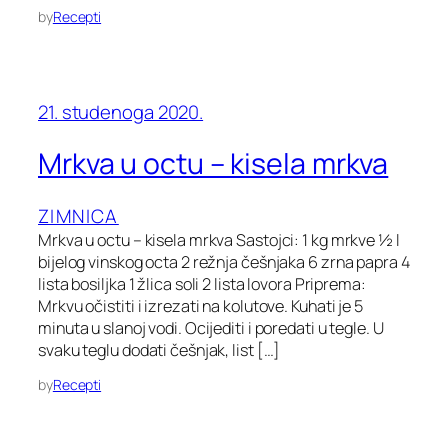
by
Recepti
21. studenoga 2020.
Mrkva u octu – kisela mrkva
ZIMNICA
Mrkva u octu – kisela mrkva Sastojci: 1 kg mrkve ½ l
bijelog vinskog octa 2 režnja češnjaka 6 zrna papra 4
lista bosiljka 1 žlica soli 2 lista lovora Priprema:
Mrkvu očistiti i izrezati na kolutove. Kuhati je 5
minuta u slanoj vodi. Ocijediti i poredati u tegle. U
svaku teglu dodati češnjak, list […]
by
Recepti