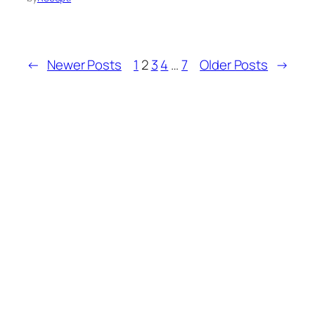
←
Newer Posts
1
2
3
4
…
7
Older Posts
→