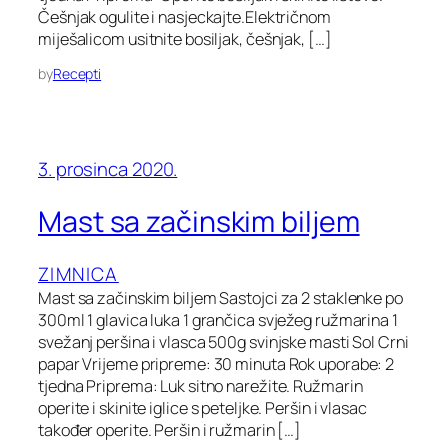
Češnjak ogulite i nasjeckajte.Električnom
miješalicom usitnite bosiljak, češnjak, […]
by
Recepti
3. prosinca 2020.
Mast sa začinskim biljem
ZIMNICA
Mast sa začinskim biljem Sastojci za 2 staklenke po
300ml 1 glavica luka 1 grančica svježeg ružmarina 1
svežanj peršina i vlasca 500g svinjske masti Sol Crni
papar Vrijeme pripreme: 30 minuta Rok uporabe: 2
tjedna Priprema: Luk sitno narežite. Ružmarin
operite i skinite iglice s peteljke. Peršin i vlasac
također operite. Peršin i ružmarin […]