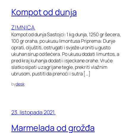
Kompot od dunja
ZIMNICA
Kompot od dunja Sastojci: 1 kg dunja, 1250 gr šecera,
100 gr oraha, po ukusu limontusa Priprema: Dunje
oprati, oljuštiti, ostrugati i svježe uroniti u gusto
ukuhan sirup od šećera. Po ukusu dodati limuntos, a
pred kraj kuhanja dodati i isjeckane orahe. Vruće
slatko sipati u zagrijane tegle, prekriti vlažnim
ubrusom, pustiti da prenoći i sutra […]
by
desk
23. listopada 2021.
Marmelada od grožđa