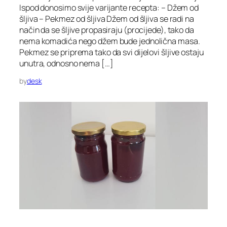
Ispod donosimo svije varijante recepta: – Džem od
šljiva – Pekmez od šljiva Džem od šljiva se radi na
način da se šljive propasiraju (procijede), tako da
nema komadića nego džem bude jednolična masa.
Pekmez se priprema tako da svi dijelovi šljive ostaju
unutra, odnosno nema […]
by
desk