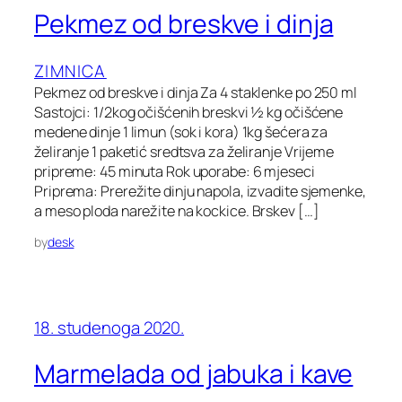
Pekmez od breskve i dinja
ZIMNICA
Pekmez od breskve i dinja Za 4 staklenke po 250 ml
Sastojci: 1/2kog očišćenih breskvi ½ kg očišćene
medene dinje 1 limun (sok i kora) 1kg šećera za
želiranje 1 paketić sredtsva za želiranje Vrijeme
pripreme: 45 minuta Rok uporabe: 6 mjeseci
Priprema: Prerežite dinju napola, izvadite sjemenke,
a meso ploda narežite na kockice. Brskev […]
by
desk
18. studenoga 2020.
Marmelada od jabuka i kave