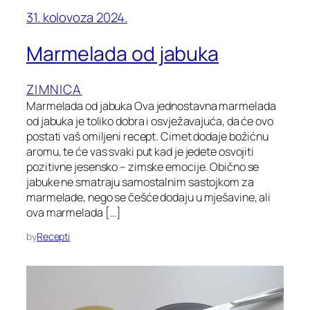
31. kolovoza 2024.
Marmelada od jabuka
ZIMNICA
Marmelada od jabuka Ova jednostavna marmelada
od jabuka je toliko dobra i osvježavajuća, da će ovo
postati vaš omiljeni recept. Cimet dodaje božićnu
aromu, te će vas svaki put kad je jedete osvojiti
pozitivne jesensko – zimske emocije. Obično se
jabuke ne smatraju samostalnim sastojkom za
marmelade, nego se češće dodaju u mješavine, ali
ova marmelada […]
by
Recepti