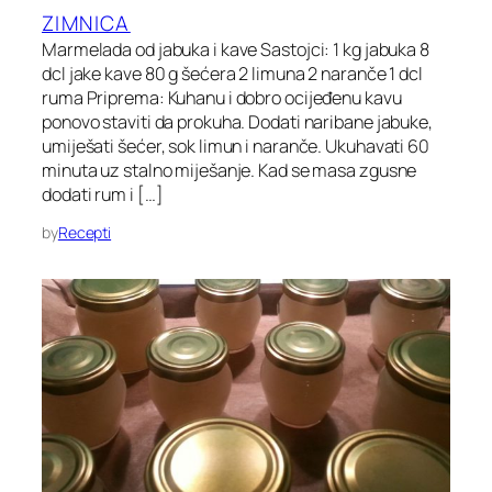
ZIMNICA
Marmelada od jabuka i kave Sastojci: 1 kg jabuka 8
dcl jake kave 80 g šećera 2 limuna 2 naranče 1 dcl
ruma Priprema: Kuhanu i dobro ocijeđenu kavu
ponovo staviti da prokuha. Dodati naribane jabuke,
umiješati šećer, sok limun i naranče. Ukuhavati 60
minuta uz stalno miješanje. Kad se masa zgusne
dodati rum i […]
by
Recepti