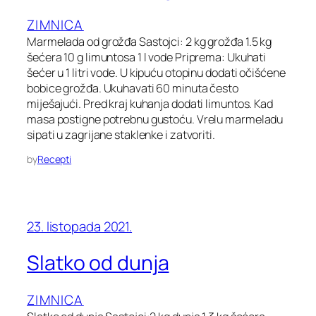
ZIMNICA
Marmelada od grožđa Sastojci: 2 kg grožđa 1.5 kg
šećera 10 g limuntosa 1 l vode Priprema: Ukuhati
šećer u 1 litri vode. U kipuću otopinu dodati očišćene
bobice grožđa. Ukuhavati 60 minuta često
miješajući. Pred kraj kuhanja dodati limuntos. Kad
masa postigne potrebnu gustoću. Vrelu marmeladu
sipati u zagrijane staklenke i zatvoriti.
by
Recepti
23. listopada 2021.
Slatko od dunja
ZIMNICA