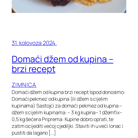
31. kolovoza 2024.
Domaći džem od kupina –
brzi recept
ZIMNICA
Domaći džem od kupina brzi recept Ispod donosimo:
Domaći pekmez od kupina (ili džem s cijelim
kupinama) Sastojci za domaći pekmez od kupina –
džem s cijelim kupinama: – 3 kg kupina– 1 džemfix–
0,5 kg šećera Priprema: Kupine dobro oprati, te
zatim ocijediti većoj cjediljki. Staviti ih u veći lonac i
pustiti da lagano […]