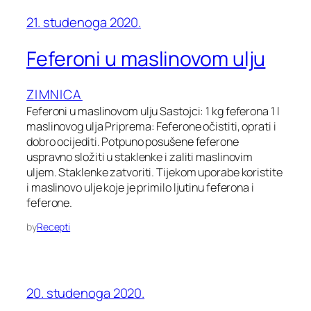
21. studenoga 2020.
Feferoni u maslinovom ulju
ZIMNICA
Feferoni u maslinovom ulju Sastojci: 1 kg feferona 1 l
maslinovog ulja Priprema: Feferone očistiti, oprati i
dobro ocijediti. Potpuno posušene feferone
uspravno složiti u staklenke i zaliti maslinovim
uljem. Staklenke zatvoriti. Tijekom uporabe koristite
i maslinovo ulje koje je primilo ljutinu feferona i
feferone.
by
Recepti
20. studenoga 2020.