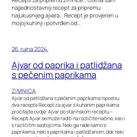
Recepti za pripremu zimnice… Otkrila sam
najjednostavniji recept za pripremu
najukusnijeg ajvara… Recept je provjeren u
mojoj kuhinji i potvrđen od…
26. rujna 2024.
Ajvar od paprika i patlidžana
s pečenim paprikama
ZIMNICA
Ajvar od patlidžana s pečenim paprikama Ispod su
dva recepta Recept za ajvar s kuhanim paprikama
pročitajte ovdje: Ajvar po starinskom receptu –
Recepti Ajvar se može raditi na različite načine, kao i
s različitim sastojcima. Neki ga rade samo s
paprikama, neki s paprikama i patlidžanom, dok neki