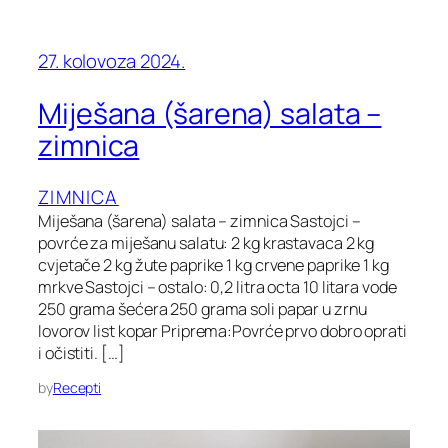
27. kolovoza 2024.
Miješana (šarena) salata –
zimnica
ZIMNICA
Miješana (šarena) salata – zimnica Sastojci –
povrće za miješanu salatu: 2 kg krastavaca 2 kg
cvjetače 2 kg žute paprike 1 kg crvene paprike 1 kg
mrkve Sastojci – ostalo: 0,2 litra octa 10 litara vode
250 grama šećera 250 grama soli papar u zrnu
lovorov list kopar Priprema:Povrće prvo dobro oprati
i očistiti. […]
by
Recepti