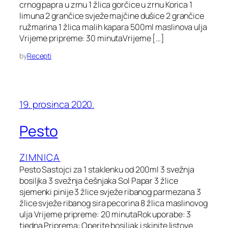
crnog papra u zrnu 1 žlica gorčice u zrnu Korica 1
limuna 2 grančice svježe majčine dušice 2 grančice
ružmarina 1 žlica malih kapara 500ml maslinova ulja
Vrijeme pripreme: 30 minutaVrijeme […]
by
Recepti
19. prosinca 2020.
Pesto
ZIMNICA
Pesto Sastojci za 1 staklenku od 200ml 3 svežnja
bosiljka 3 svežnja češnjaka Sol Papar 3 žlice
sjemenki pinije 3 žlice svježe ribanog parmezana 3
žlice svježe ribanog sira pecorina 8 žlica maslinovog
ulja Vrijeme pripreme: 20 minutaRok uporabe: 3
tjedna Priprema: Operite bosiljak i skinite listove.