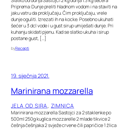
Slatko od dunja Sastojci:2 kg dunja 1.3 kg šećera
Priprema:Dunje preliti hladnom vodom i na staviti na
jaku vatru da proključaju. Čim proključaju, vrele
dunje oguliti. Izrezati ih na kocke. Posebno ukuhati
šećer u 3 dcl vode i u gust sirup umiješati dunje. Pri
kuhanju skidati pjenu. Kad se slatko ukuha i sirup
postane gust, […]
by
Recepti
19. siječnja 2021.
Marinirana mozzarella
JELA OD SIRA
, 
ZIMNICA
Marinirana mozzarella Sastojci za 2 staklenke po
500ml 250g kuglica mozzarelle 2 mlade tikvice 2
češnja češnjaka 2 svježe crvene čili papričice 1 žlica