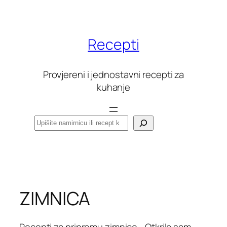
Skoči
do
sadržaja
Recepti
Provjereni i jednostavni recepti za
kuhanje
Pretraga
ZIMNICA