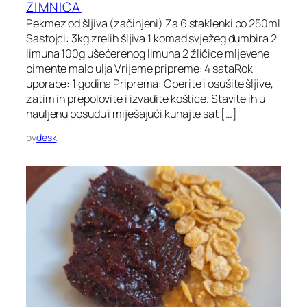
ZIMNICA
Pekmez od šljiva (začinjeni) Za 6 staklenki po 250ml
Sastojci: 3kg zrelih šljiva 1 komad svježeg đumbira 2
limuna 100g ušećerenog limuna 2 žličice mljevene
pimente malo ulja Vrijeme pripreme: 4 sataRok
uporabe: 1 godina Priprema: Operite i osušite šljive,
zatim ih prepolovite i izvadite koštice. Stavite ih u
nauljenu posudu i miješajući kuhajte sat […]
by
desk