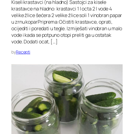
Kiseli krastavci (na hladno) Sastojci za kisele
krastavce na hladno: krastavci 1 l octa 2 l vode 4
velike žlice šećera 2 velike žlice soli 1 vinobran papar
u zrnu koparPriprema:Očistiti krastavce, oprati,
ocijediti i poredati u tegle. Izmiješati vinobran u malo
vode i kada se potpuno otopi preliti ga u ostatak
vode. Dodati ocat, […]
by
Recepti