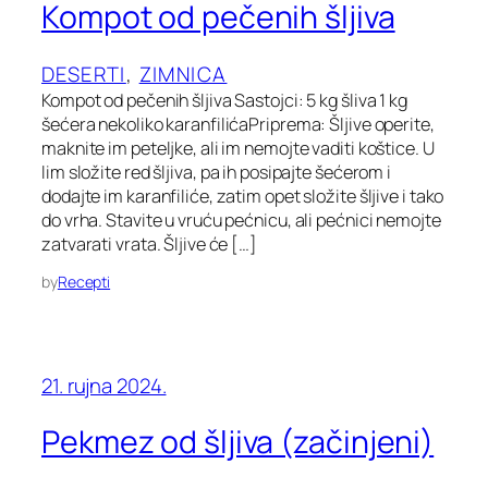
Kompot od pečenih šljiva
DESERTI
, 
ZIMNICA
Kompot od pečenih šljiva Sastojci: 5 kg šliva 1 kg
šećera nekoliko karanfilićaPriprema: Šljive operite,
maknite im peteljke, ali im nemojte vaditi koštice. U
lim složite red šljiva, pa ih posipajte šećerom i
dodajte im karanfiliće, zatim opet složite šljive i tako
do vrha. Stavite u vruću pećnicu, ali pećnici nemojte
zatvarati vrata. Šljive će […]
by
Recepti
21. rujna 2024.
Pekmez od šljiva (začinjeni)