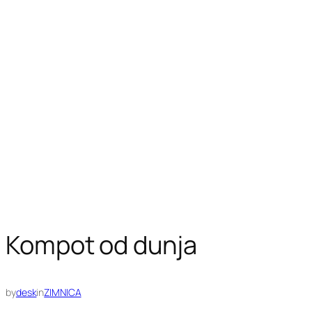
Kompot od dunja
by
desk
in
ZIMNICA