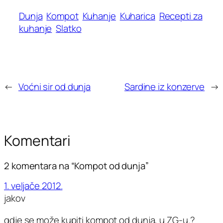
Dunja
Kompot
Kuhanje
Kuharica
Recepti za
kuhanje
Slatko
←
Voćni sir od dunja
Sardine iz konzerve
→
Komentari
2 komentara na “Kompot od dunja”
1. veljače 2012.
jakov
gdje se može kupiti kompot od dunja, u ZG-u.?