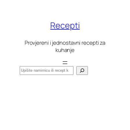
Skoči
do
sadržaja
Recepti
Provjereni i jednostavni recepti za
kuhanje
Pretraga