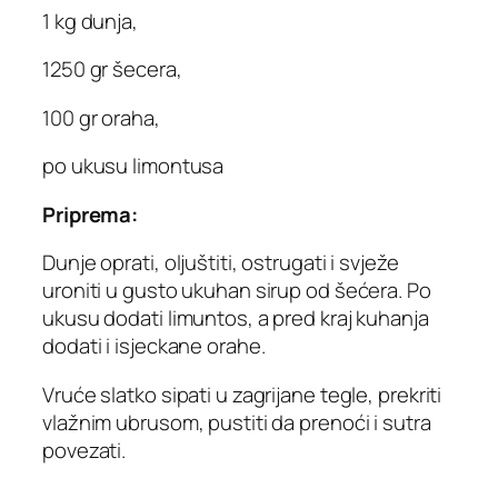
1 kg dunja,
1250 gr šecera,
100 gr oraha,
po ukusu limontusa
Priprema:
Dunje oprati, oljuštiti, ostrugati i svježe
uroniti u gusto ukuhan sirup od šećera. Po
ukusu dodati limuntos, a pred kraj kuhanja
dodati i isjeckane orahe.
Vruće slatko sipati u zagrijane tegle, prekriti
vlažnim ubrusom, pustiti da prenoći i sutra
povezati.