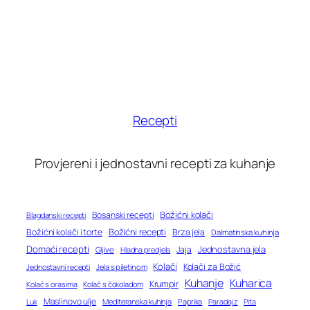
Recepti
Provjereni i jednostavni recepti za kuhanje
Bosanski recepti
Božićni kolači
Blagdanski recepti
Božićni recepti
Božićni kolači i torte
Brza jela
Dalmatinska kuhinja
Domaći recepti
Jednostavna jela
Jaja
Gljive
Hladna predjela
Kolači
Kolači za Božić
Jednostavni recepti
Jela s piletinom
Kuhanje
Kuharica
Krumpir
Kolač s orasima
Kolač s čokoladom
Maslinovo ulje
Mediteranska kuhinja
Paprika
Paradajz
Luk
Pita