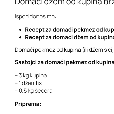
Domaći džem od kupina brz
Ispod donosimo:
Recept za domaći pekmez od kup
Recept za domaći džem od kupina
Domaći pekmez od kupina (ili džem s ci
Sastojci za domaći pekmez od kupina
– 3 kg kupina
– 1 džemfix
– 0,5 kg šećera
Priprema: