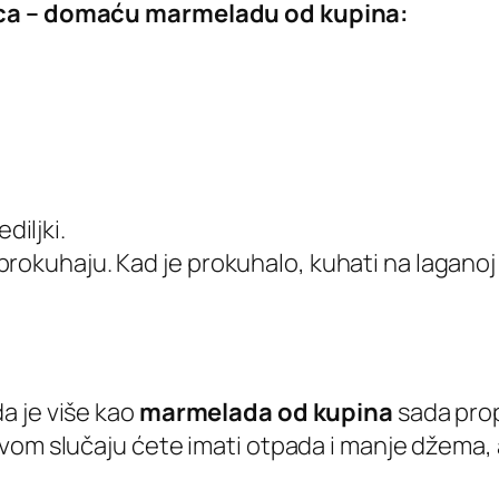
ica – domaću marmeladu od kupina:
diljki.
o prokuhaju. Kad je prokuhalo, kuhati na laganoj 
da je više kao
marmelada od kupina
sada prop
 ovom slučaju ćete imati otpada i manje džema, al