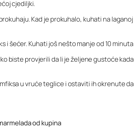
oj cjediljki.
o prokuhaju. Kad je prokuhalo, kuhati na laganoj 
 i šećer. Kuhati još nešto manje od 10 minuta
o biste provjerili da li je željene gustoće kada
fiksa u vruće teglice i ostaviti ih okrenute da 
marmelada od kupina