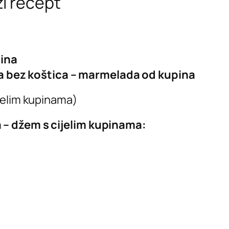
i recept
ina
 bez koštica – marmelada od kupina
jelim kupinama)
 – džem s cijelim kupinama: