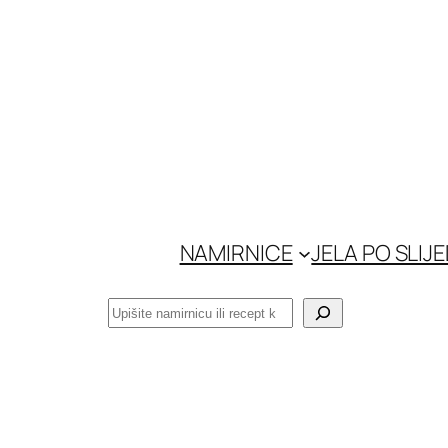
Skoči
do
sadržaja
NAMIRNICE
JELA PO SLIJ
Pretraga