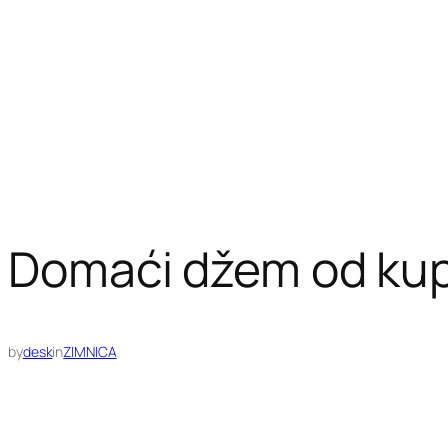
Domaći džem od kupi
by
desk
in
ZIMNICA