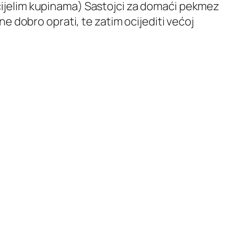
cijelim kupinama) Sastojci za domaći pekmez
e dobro oprati, te zatim ocijediti većoj