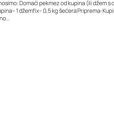
osimo: Domaći pekmez od kupina (ili džem s 
upina– 1 džemfix– 0,5 kg šećera Priprema: Kupin
gano…