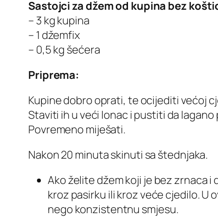
Sastojci za džem od kupina bez košt
– 3 kg kupina
– 1 džemfix
– 0,5 kg šećera
Priprema:
Kupine dobro oprati, te ocijediti većoj cje
Staviti ih u veći lonac i pustiti da lagan
Povremeno miješati.
Nakon 20 minuta skinuti sa štednjaka.
Ako želite džem koji je bez zrnaca i 
kroz pasirku ili kroz veće cjedilo. U
nego konzistentnu smjesu.