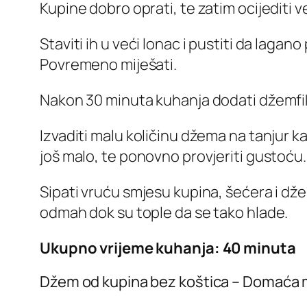
Kupine dobro oprati, te zatim ocijediti već
Staviti ih u veći lonac i pustiti da lagan
Povremeno miješati.
Nakon 30 minuta kuhanja dodati džemfiks
Izvaditi malu količinu džema na tanjur kak
još malo, te ponovno provjeriti gustoću.
Sipati vruću smjesu kupina, šećera i džem
odmah dok su tople da se tako hlade.
Ukupno vrijeme kuhanja: 40 minuta
Džem od kupina bez koštica – Domaća 