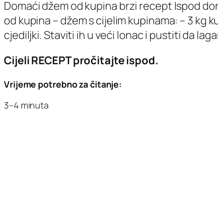
Domaći džem od kupina brzi recept Ispod don
od kupina – džem s cijelim kupinama: – 3 kg k
cjediljki. Staviti ih u veći lonac i pustiti da la
Cijeli RECEPT pročitajte ispod.
Vrijeme potrebno za čitanje:
3–4 minuta