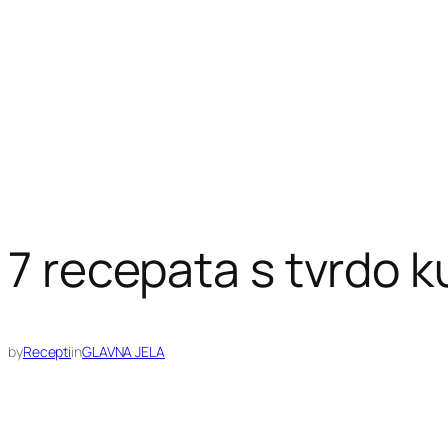
7 recepata s tvrdo 
by
Recepti
in
GLAVNA JELA