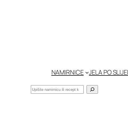
Skoči
do
sadržaja
NAMIRNICE
JELA PO SLIJ
Pretraga