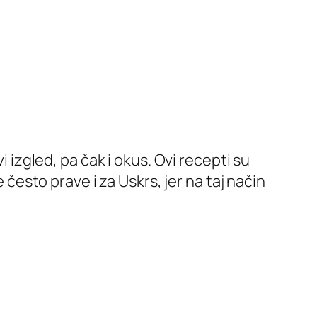
i izgled, pa čak i okus. Ovi recepti su
 često prave i za Uskrs, jer na taj način