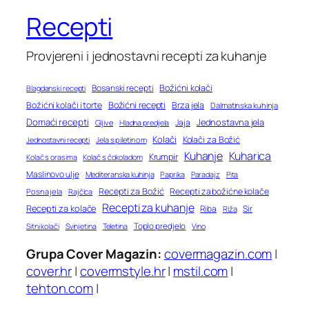
Recepti
Provjereni i jednostavni recepti za kuhanje
Bosanski recepti
Božićni kolači
Blagdanski recepti
Božićni recepti
Božićni kolači i torte
Brza jela
Dalmatinska kuhinja
Domaći recepti
Jednostavna jela
Jaja
Gljive
Hladna predjela
Kolači
Kolači za Božić
Jednostavni recepti
Jela s piletinom
Kuhanje
Kuharica
Krumpir
Kolač s orasima
Kolač s čokoladom
Maslinovo ulje
Mediteranska kuhinja
Paprika
Paradajz
Pita
Recepti za Božić
Recepti za božićne kolače
Posna jela
Rajčica
Recepti za kuhanje
Recepti za kolače
Riba
Sir
Riža
Toplo predjelo
Teletina
Vino
Sitni kolači
Svinjetina
Grupa Cover Magazin:
covermagazin.com
|
cover.hr
|
covermstyle.hr
|
mstil.com
|
tehton.com
|