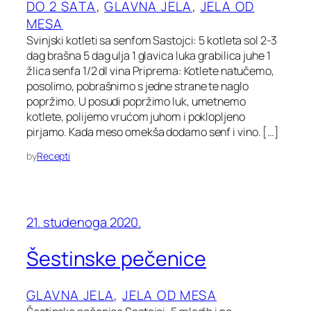
DO 2 SATA
, 
GLAVNA JELA
, 
JELA OD
MESA
Svinjski kotleti sa senfom Sastojci: 5 kotleta sol 2-3
dag brašna 5 dag ulja 1 glavica luka grabilica juhe 1
žlica senfa 1/2 dl vina Priprema: Kotlete natučemo,
posolimo, pobrašnimo s jedne strane te naglo
popržimo. U posudi popržimo luk, umetnemo
kotlete, polijemo vrućom juhom i poklopljeno
pirjamo. Kada meso omekša dodamo senf i vino. […]
by
Recepti
21. studenoga 2020.
Šestinske pečenice
GLAVNA JELA
, 
JELA OD MESA