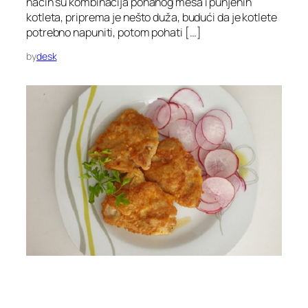
način su kombinacija pohanog mesa i punjenih
kotleta, priprema je nešto duža, budući da je kotlete
potrebno napuniti, potom pohati […]
by
desk