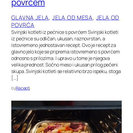
povrćem
GLAVNA JELA
, 
JELA OD MESA
, 
JELA OD
POVRĆA
Svinjski kotleti iz pećnice s povrćem Svinjski kotleti
iz pećnice su odličan, ukusan, raznovrstan, a
istovremeno jednostavan recept. Ovo je recept za
glavno jelo koje se priprema istovremeno s povrćem
odnosno s prilozima. I upravo u tome je njegova
velika prednost. Sočno meso i ukusan prilog pečeni
skupa. Svinjski kotleti se relativno brzo ispeku, stoga
[…]
by
Recepti