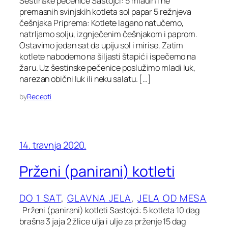
Šestinske pečenice Sastojci: 5 mladih i ne
premasnih svinjskih kotleta sol papar 5 režnjeva
češnjaka Priprema: Kotlete lagano natučemo,
natrljamo solju, izgnječenim češnjakom i paprom.
Ostavimo jedan sat da upiju sol i mirise. Zatim
kotlete nabodemo na šiljasti štapić i ispečemo na
žaru. Uz šestinske pečenice poslužimo mladi luk,
narezan obični luk ili neku salatu. […]
by
Recepti
14. travnja 2020.
Prženi (panirani) kotleti
DO 1 SAT
, 
GLAVNA JELA
, 
JELA OD MESA
Prženi (panirani) kotleti Sastojci: 5 kotleta 10 dag
brašna 3 jaja 2 žlice ulja i ulje za prženje 15 dag