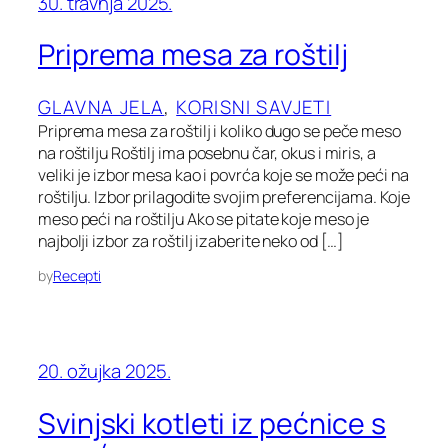
30. travnja 2025.
Priprema mesa za roštilj
GLAVNA JELA
, 
KORISNI SAVJETI
Priprema mesa za roštilj i koliko dugo se peče meso
na roštilju Roštilj ima posebnu čar, okus i miris, a
veliki je izbor mesa kao i povrća koje se može peći na
roštilju. Izbor prilagodite svojim preferencijama. Koje
meso peći na roštilju Ako se pitate koje meso je
najbolji izbor za roštilj izaberite neko od […]
by
Recepti
20. ožujka 2025.
Svinjski kotleti iz pećnice s