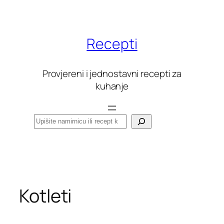
Skoči
do
sadržaja
Recepti
Provjereni i jednostavni recepti za
kuhanje
Pretraga
Kotleti