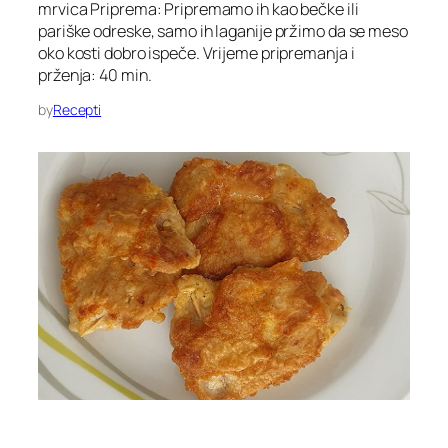
mrvica Priprema: Pripremamo ih kao bečke ili
pariške odreske, samo ih laganije pržimo da se meso
oko kosti dobro ispeče. Vrijeme pripremanja i
prženja: 40 min.
by
Recepti