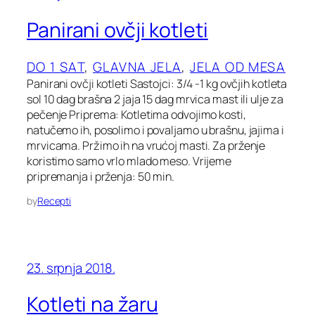
Panirani ovčji kotleti
DO 1 SAT
, 
GLAVNA JELA
, 
JELA OD MESA
Panirani ovčji kotleti Sastojci: 3/4 -1 kg ovčjih kotleta
sol 10 dag brašna 2 jaja 15 dag mrvica mast ili ulje za
pečenje Priprema: Kotletima odvojimo kosti,
natučemo ih, posolimo i povaljamo u brašnu, jajima i
mrvicama. Pržimo ih na vrućoj masti. Za prženje
koristimo samo vrlo mlado meso. Vrijeme
pripremanja i prženja: 50 min.
by
Recepti
23. srpnja 2018.
Kotleti na žaru