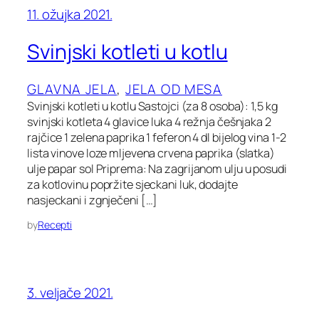
11. ožujka 2021.
Svinjski kotleti u kotlu
GLAVNA JELA
, 
JELA OD MESA
Svinjski kotleti u kotlu Sastojci (za 8 osoba): 1,5 kg
svinjski kotleta 4 glavice luka 4 režnja češnjaka 2
rajčice 1 zelena paprika 1 feferon 4 dl bijelog vina 1-2
lista vinove loze mljevena crvena paprika (slatka)
ulje papar sol Priprema: Na zagrijanom ulju u posudi
za kotlovinu popržite sjeckani luk, dodajte
nasjeckani i zgnječeni […]
by
Recepti
3. veljače 2021.