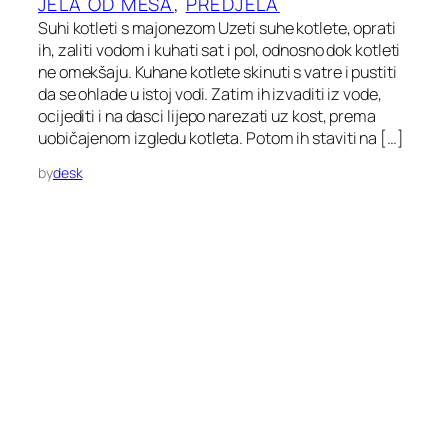
JELA OD MESA
, 
PREDJELA
Suhi kotleti s majonezom Uzeti suhe kotlete, oprati
ih, zaliti vodom i kuhati sat i pol, odnosno dok kotleti
ne omekšaju. Kuhane kotlete skinuti s vatre i pustiti
da se ohlade u istoj vodi. Zatim ih izvaditi iz vode,
ocijediti i na dasci lijepo narezati uz kost, prema
uobičajenom izgledu kotleta. Potom ih staviti na […]
by
desk