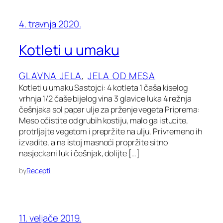
4. travnja 2020.
Kotleti u umaku
GLAVNA JELA
, 
JELA OD MESA
Kotleti u umaku Sastojci: 4 kotleta 1 čaša kiselog
vrhnja 1/2 čaše bijelog vina 3 glavice luka 4 režnja
češnjaka sol papar ulje za prženje vegeta Priprema:
Meso očistite od grubih kostiju, malo ga istucite,
protrljajte vegetom i prepržite na ulju. Privremeno ih
izvadite, a na istoj masnoći propržite sitno
nasjeckani luk i češnjak, dolijte […]
by
Recepti
11. veljače 2019.