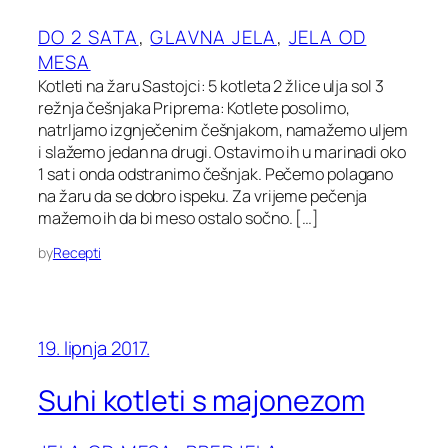
DO 2 SATA
, 
GLAVNA JELA
, 
JELA OD
MESA
Kotleti na žaru Sastojci: 5 kotleta 2 žlice ulja sol 3
režnja češnjaka Priprema: Kotlete posolimo,
natrljamo izgnječenim češnjakom, namažemo uljem
i slažemo jedan na drugi. Ostavimo ih u marinadi oko
1 sat i onda odstranimo češnjak. Pečemo polagano
na žaru da se dobro ispeku. Za vrijeme pečenja
mažemo ih da bi meso ostalo sočno. […]
by
Recepti
19. lipnja 2017.
Suhi kotleti s majonezom