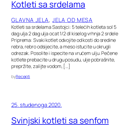
Kotleti sa srdelama
GLAVNA JELA
, 
JELA OD MESA
Kotleti sa srdelama Sastojci: 5 telećih kotleta sol 5
dag ulja 2 dag ulja ocat 1/2 dl kiselog vrhnja 2 srdele
Priprema: Svaki kotlet odvojite od kosti do sredine
rebra, rebro odsijecite, a meso istucite u okrugli
odrezak. Posolite i ispecite na vrućem ulju. Pečene
kotlete prebacite u drugu posudu, ulje pobrašnite,
prepržite, zalijte vodom, […]
by
Recepti
25. studenoga 2020.
Svinjski kotleti sa senfom