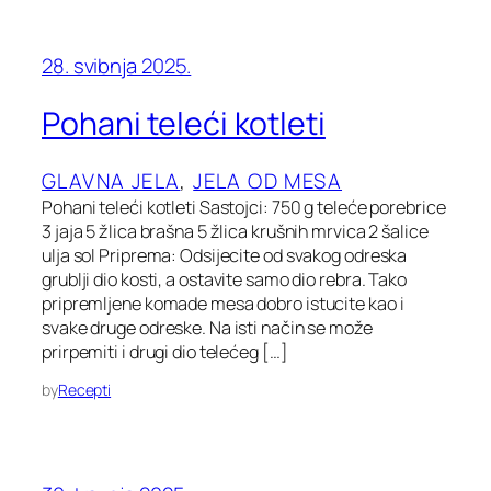
28. svibnja 2025.
Pohani teleći kotleti
GLAVNA JELA
, 
JELA OD MESA
Pohani teleći kotleti Sastojci: 750 g teleće porebrice
3 jaja 5 žlica brašna 5 žlica krušnih mrvica 2 šalice
ulja sol Priprema: Odsijecite od svakog odreska
grublji dio kosti, a ostavite samo dio rebra. Tako
pripremljene komade mesa dobro istucite kao i
svake druge odreske. Na isti način se može
prirpemiti i drugi dio telećeg […]
by
Recepti