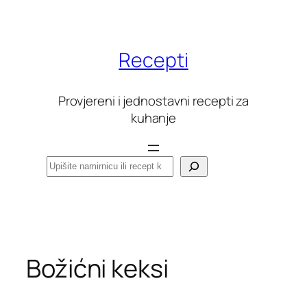
Skoči
do
sadržaja
Recepti
Provjereni i jednostavni recepti za
kuhanje
Pretraga
Božićni keksi