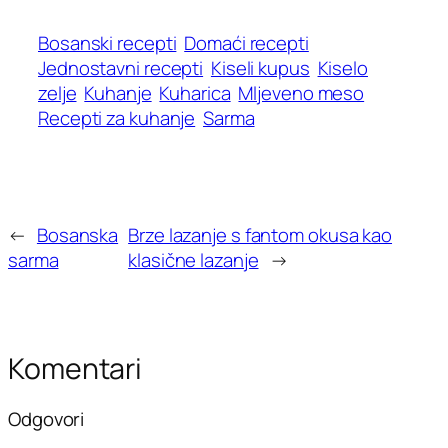
Bosanski recepti
Domaći recepti
Jednostavni recepti
Kiseli kupus
Kiselo
zelje
Kuhanje
Kuharica
Mljeveno meso
Recepti za kuhanje
Sarma
←
Bosanska
Brze lazanje s fantom okusa kao
sarma
klasične lazanje
→
Komentari
Odgovori