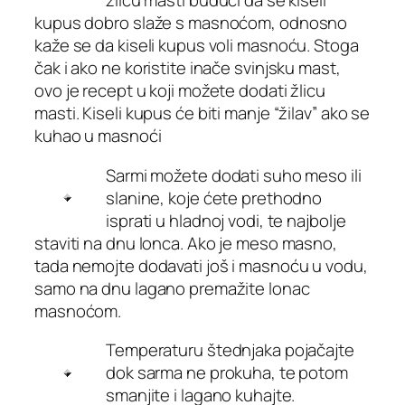
žlicu masti budući da se kiseli
kupus dobro slaže s masnoćom, odnosno
kaže se da kiseli kupus voli masnoću. Stoga
čak i ako ne koristite inače svinjsku mast,
ovo je recept u koji možete dodati žlicu
masti. Kiseli kupus će biti manje “žilav” ako se
kuhao u masnoći
Sarmi možete dodati suho meso ili
slanine, koje ćete prethodno
isprati u hladnoj vodi, te najbolje
staviti na dnu lonca. Ako je meso masno,
tada nemojte dodavati još i masnoću u vodu,
samo na dnu lagano premažite lonac
masnoćom.
Temperaturu štednjaka pojačajte
dok sarma ne prokuha, te potom
smanjite i lagano kuhajte.