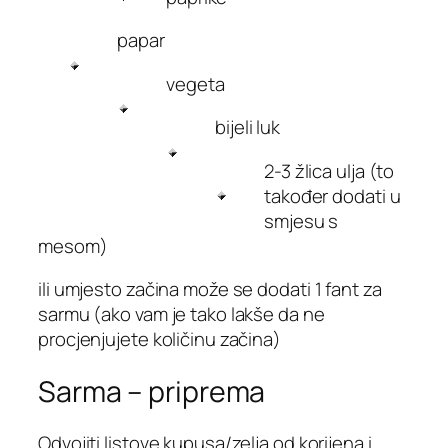
papar
vegeta
bijeli luk
2-3 žlica ulja (to
također dodati u
smjesu s
mesom)
ili umjesto začina može se dodati 1 fant za
sarmu (ako vam je tako lakše da ne
procjenjujete količinu začina)
Sarma – priprema
Odvojiti listove kupusa/zelja od korijena i