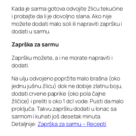
Kada je sarma gotova odvojite žlicu tekućine
i probajte da li je dovoljno slana. Ako nije
možete dodati malo soli ili napraviti zapršku i
dodati u sarmu.
Zaprška za sarmu
Zapršku možete, a i ne morate napraviti i
dodati.
Na ulju odvojeno popržite malo brašna (oko
jednu jušnu žlicu) dok ne dobije zlatnu boju,
dodati crvene paprike (oko pola čajne
žličice) i preliti s oko 1 dcl vode. Pusti da malo
proključa. Takvu zapršku dodati u lonac sa
sarmom i kuhati još desetak minuta.
Detaljnije:
Zaprška za sarmu – Recepti