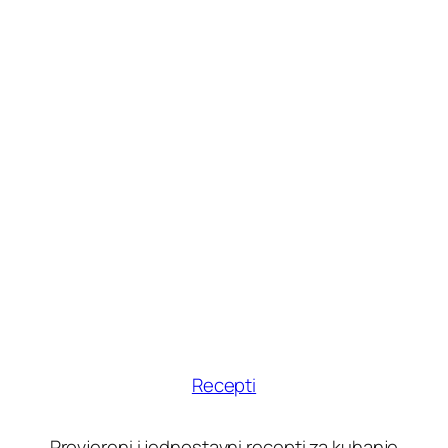
Recepti
Provjereni i jednostavni recepti za kuhanje