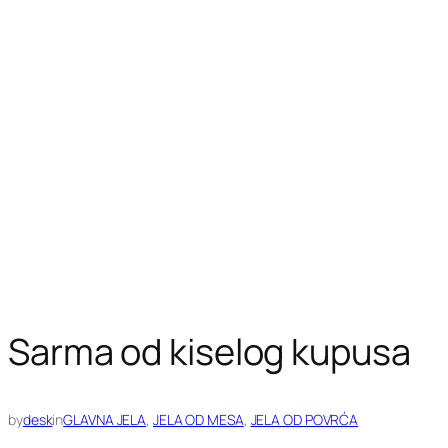
Sarma od kiselog kupusa
by
desk
in
GLAVNA JELA
, 
JELA OD MESA
, 
JELA OD POVRĆA