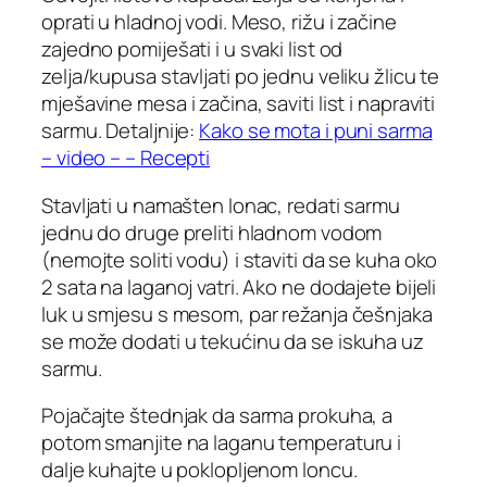
oprati u hladnoj vodi. Meso, rižu i začine
zajedno pomiješati i u svaki list od
zelja/kupusa stavljati po jednu veliku žlicu te
mješavine mesa i začina, saviti list i napraviti
sarmu. Detaljnije:
Kako se mota i puni sarma
– video – – Recepti
Stavljati u namašten lonac, redati sarmu
jednu do druge preliti hladnom vodom
(nemojte soliti vodu) i staviti da se kuha oko
2 sata na laganoj vatri. Ako ne dodajete bijeli
luk u smjesu s mesom, par režanja češnjaka
se može dodati u tekućinu da se iskuha uz
sarmu.
Pojačajte štednjak da sarma prokuha, a
potom smanjite na laganu temperaturu i
dalje kuhajte u poklopljenom loncu.