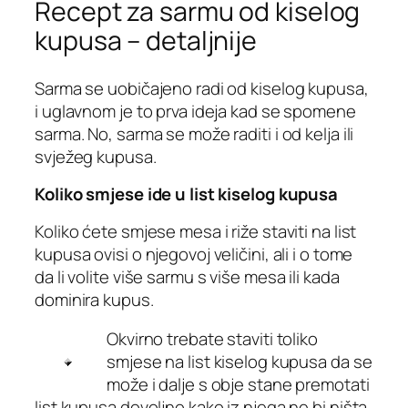
Recept za sarmu od kiselog
kupusa – detaljnije
Sarma se uobičajeno radi od kiselog kupusa,
i uglavnom je to prva ideja kad se spomene
sarma. No, sarma se može raditi i od kelja ili
svježeg kupusa.
Koliko smjese ide u list kiselog kupusa
Koliko ćete smjese mesa i riže staviti na list
kupusa ovisi o njegovoj veličini, ali i o tome
da li volite više sarmu s više mesa ili kada
dominira kupus.
Okvirno trebate staviti toliko
smjese na list kiselog kupusa da se
može i dalje s obje stane premotati
list kupusa dovoljno kako iz njega ne bi ništa