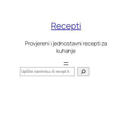
Skoči
do
sadržaja
Recepti
Provjereni i jednostavni recepti za
kuhanje
Pretraga