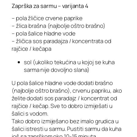
Zaprška za sarmu – varijanta 4
– pola žličice crvene paprike
– žlica brašna (najbolje oštro brašno)
– pola šalice hladne vode
– žličica sos paradajza / koncentrata od
rajčice / kečapa
sol (ukoliko tekućina u kojoj se kuha
sarma nije dovoljno slana)
U pola šalice hladne vode dodati brašno
(najbolje oštro brašno), crvenu papriku, ako
želite dodati sos paradajz / koncentrat od
rajčice / kečap. Sve to dobro izmiješati u
šalici s vodom.
Tako dobro izmiješano bez imalo grudica u
šalici istresti u sarmu. Pustiti sarmu da kuha
još sa zaprškom oko 10-15 minuta.