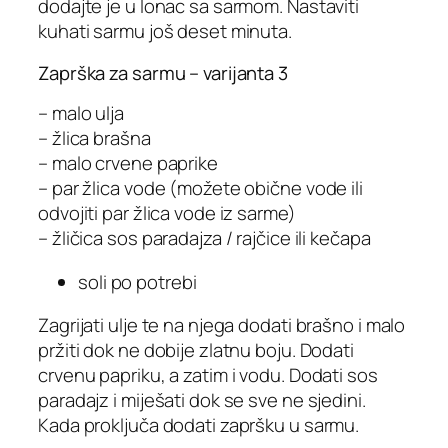
dodajte je u lonac sa sarmom. Nastaviti
kuhati sarmu još deset minuta.
Zaprška za sarmu – varijanta 3
– malo ulja
– žlica brašna
– malo crvene paprike
– par žlica vode (možete obične vode ili
odvojiti par žlica vode iz sarme)
– žličica sos paradajza / rajčice ili kečapa
soli po potrebi
Zagrijati ulje te na njega dodati brašno i malo
pržiti dok ne dobije zlatnu boju. Dodati
crvenu papriku, a zatim i vodu. Dodati sos
paradajz i miješati dok se sve ne sjedini.
Kada proključa dodati zapršku u sarmu.