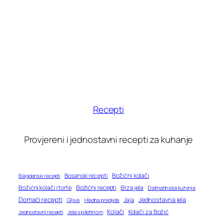
Recepti
Provjereni i jednostavni recepti za kuhanje
Bosanski recepti
Božićni kolači
Blagdanski recepti
Božićni recepti
Božićni kolači i torte
Brza jela
Dalmatinska kuhinja
Domaći recepti
Jednostavna jela
Jaja
Gljive
Hladna predjela
Kolači
Kolači za Božić
Jednostavni recepti
Jela s piletinom