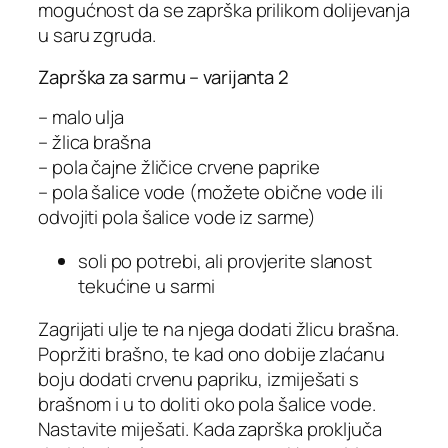
mogućnost da se zaprška prilikom dolijevanja
u saru zgruda.
Zaprška za sarmu – varijanta 2
– malo ulja
– žlica brašna
– pola čajne žličice crvene paprike
– pola šalice vode (možete obične vode ili
odvojiti pola šalice vode iz sarme)
soli po potrebi, ali provjerite slanost
tekućine u sarmi
Zagrijati ulje te na njega dodati žlicu brašna.
Popržiti brašno, te kad ono dobije zlaćanu
boju dodati crvenu papriku, izmiješati s
brašnom i u to doliti oko pola šalice vode.
Nastavite miješati. Kada zaprška proključa