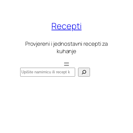
Skoči
do
sadržaja
Recepti
Provjereni i jednostavni recepti za
kuhanje
Pretraga