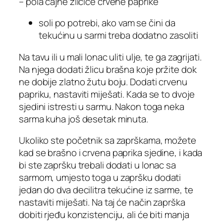
– pola čajne žličice crvene paprike
soli po potrebi, ako vam se čini da
tekućinu u sarmi treba dodatno zasoliti
Na tavu ili u mali lonac uliti ulje, te ga zagrijati.
Na njega dodati žlicu brašna koje pržite dok
ne dobije zlatno žutu boju. Dodati crvenu
papriku, nastaviti miješati. Kada se to dvoje
sjedini istresti u sarmu. Nakon toga neka
sarma kuha još desetak minuta.
Ukoliko ste početnik sa zaprškama, možete
kad se brašno i crvena paprika sjedine, i kada
bi ste zapršku trebali dodati u lonac sa
sarmom, umjesto toga u zapršku dodati
jedan do dva decilitra tekućine iz sarme, te
nastaviti miješati. Na taj će način zaprška
dobiti rjeđu konzistenciju, ali će biti manja