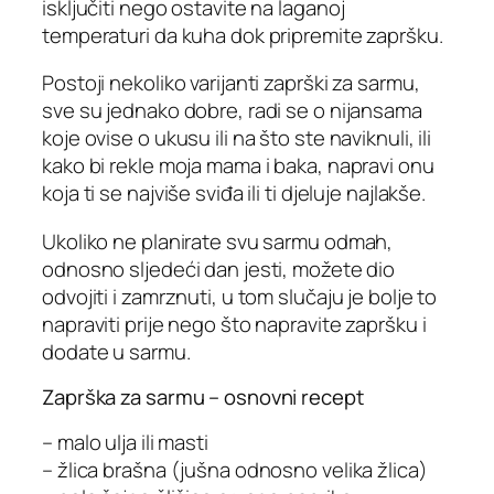
isključiti nego ostavite na laganoj
temperaturi da kuha dok pripremite zapršku.
Postoji nekoliko varijanti zaprški za sarmu,
sve su jednako dobre, radi se o nijansama
koje ovise o ukusu ili na što ste naviknuli, ili
kako bi rekle moja mama i baka, napravi onu
koja ti se najviše sviđa ili ti djeluje najlakše.
Ukoliko ne planirate svu sarmu odmah,
odnosno sljedeći dan jesti, možete dio
odvojiti i zamrznuti, u tom slučaju je bolje to
napraviti prije nego što napravite zapršku i
dodate u sarmu.
Zaprška za sarmu – osnovni recept
– malo ulja ili masti
– žlica brašna (jušna odnosno velika žlica)