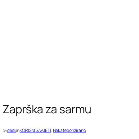
Zaprška za sarmu
by
desk
in
KORISNI SAVJETI
, 
Nekategorizirano