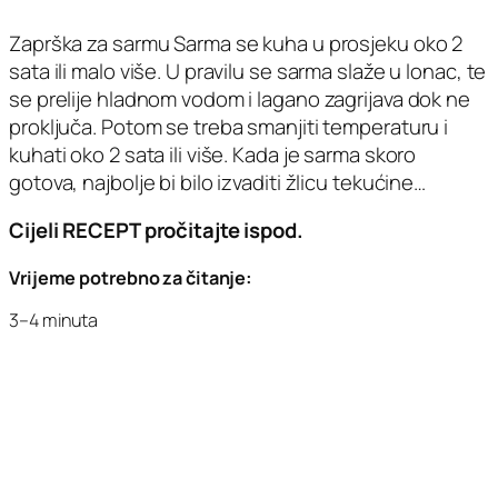
Zaprška za sarmu Sarma se kuha u prosjeku oko 2
sata ili malo više. U pravilu se sarma slaže u lonac, te
se prelije hladnom vodom i lagano zagrijava dok ne
proključa. Potom se treba smanjiti temperaturu i
kuhati oko 2 sata ili više. Kada je sarma skoro
gotova, najbolje bi bilo izvaditi žlicu tekućine…
Cijeli RECEPT pročitajte ispod.
Vrijeme potrebno za čitanje:
3–4 minuta