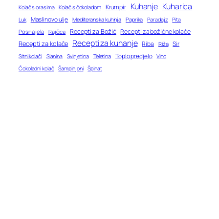
Kuhanje
Kuharica
Krumpir
Kolač s orasima
Kolač s čokoladom
Maslinovo ulje
Mediteranska kuhinja
Paprika
Paradajz
Luk
Pita
Recepti za Božić
Recepti za božićne kolače
Posna jela
Rajčica
Recepti za kuhanje
Recepti za kolače
Riba
Sir
Riža
Toplo predjelo
Teletina
Vino
Sitni kolači
Slanina
Svinjetina
Čokoladni kolač
Šampinjoni
Špinat