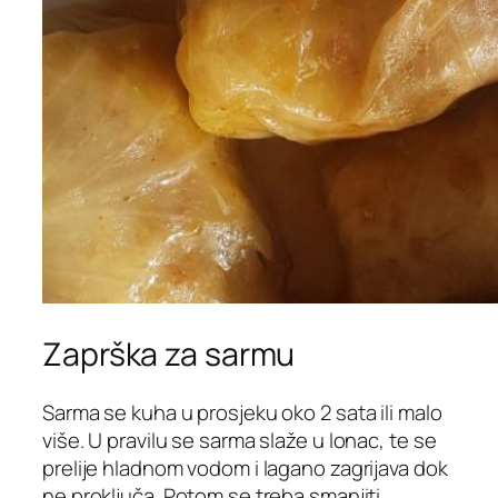
Zaprška za sarmu
Sarma se kuha u prosjeku oko 2 sata ili malo
više. U pravilu se sarma slaže u lonac, te se
prelije hladnom vodom i lagano zagrijava dok
ne proključa. Potom se treba smanjiti