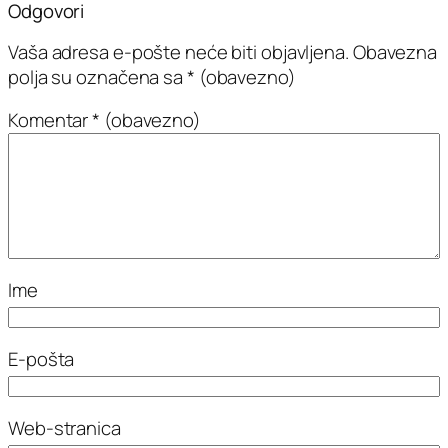
Odgovori
Vaša adresa e-pošte neće biti objavljena.
Obavezna
polja su označena sa
* (obavezno)
Komentar
* (obavezno)
Ime
E-pošta
Web-stranica