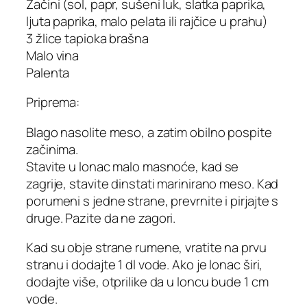
Začini (sol, papr, sušeni luk, slatka paprika,
ljuta paprika, malo pelata ili rajčice u prahu)
3 žlice tapioka brašna
Malo vina
Palenta
Priprema:
Blago nasolite meso, a zatim obilno pospite
začinima.
Stavite u lonac malo masnoće, kad se
zagrije, stavite dinstati marinirano meso. Kad
porumeni s jedne strane, prevrnite i pirjajte s
druge. Pazite da ne zagori.
Kad su obje strane rumene, vratite na prvu
stranu i dodajte 1 dl vode. Ako je lonac širi,
dodajte više, otprilike da u loncu bude 1 cm
vode.