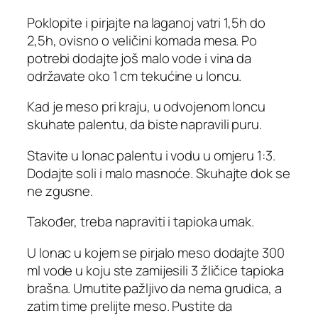
Poklopite i pirjajte na laganoj vatri 1,5h do
2,5h, ovisno o veličini komada mesa. Po
potrebi dodajte još malo vode i vina da
održavate oko 1 cm tekućine u loncu.
Kad je meso pri kraju, u odvojenom loncu
skuhate palentu, da biste napravili puru.
Stavite u lonac palentu i vodu u omjeru 1:3.
Dodajte soli i malo masnoće. Skuhajte dok se
ne zgusne.
Također, treba napraviti i tapioka umak.
U lonac u kojem se pirjalo meso dodajte 300
ml vode u koju ste zamijesili 3 žličice tapioka
brašna. Umutite pažljivo da nema grudica, a
zatim time prelijte meso. Pustite da