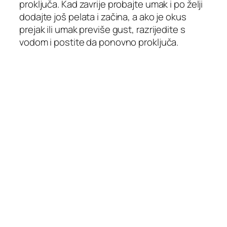
proključa. Kad zavrije probajte umak i po želji
dodajte još pelata i začina, a ako je okus
prejak ili umak previše gust, razrijedite s
vodom i postite da ponovno proključa.