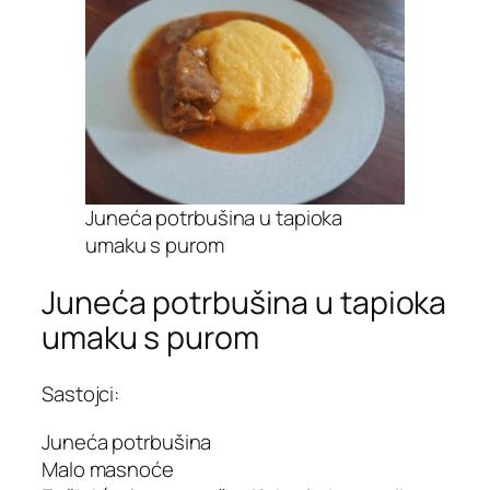
Juneća potrbušina u tapioka
umaku s purom
Juneća potrbušina u tapioka
umaku s purom
Sastojci:
Juneća potrbušina
Malo masnoće