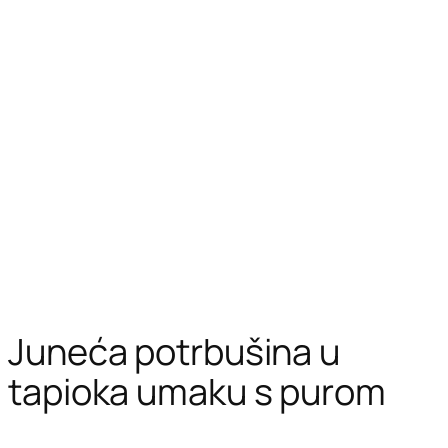
Juneća potrbušina u
tapioka umaku s purom