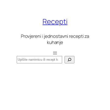
Skoči
do
sadržaja
Recepti
Provjereni i jednostavni recepti za
kuhanje
Pretraga