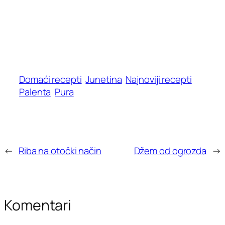
Domaći recepti
Junetina
Najnoviji recepti
Palenta
Pura
←
Riba na otočki način
Džem od ogrozda
→
Komentari