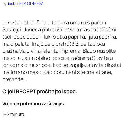
by
desk
in
JELA OD MESA
Juneća potrbušina u tapioka umaku s purom
Sastojci: Juneća potrbušinaMalo masnoćeZačini
(sol, papr, sušeni luk, slatka paprika, ljuta paprika,
malo pelata ili rajčice u prahu)3 žlice tapioka
brašnaMalo vinaPalenta Priprema: Blago nasolite
meso, a zatim obilno pospite začinima.Stavite u
lonac malo masnoće, kad se zagrije, stavite dinstati
marinirano meso. Kad porumeni s jedne strane,
prevrnite…
Cijeli RECEPT pročitajte ispod.
Vrijeme potrebno za čitanje:
1–2 minuta