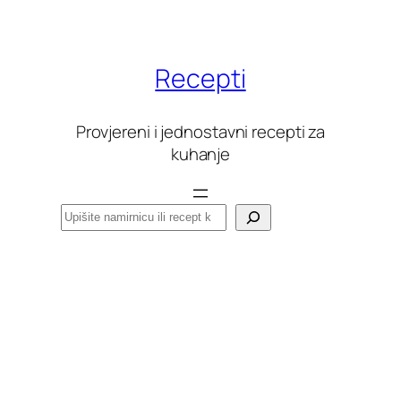
Skoči
do
sadržaja
Recepti
Provjereni i jednostavni recepti za
kuhanje
Pretraga