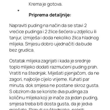
Krema je gotova.
Priprema detaljnije:
Napraviti puding na način da se stavi 2
vrećice pudinga i 2 žlice šećera u zdjelicu ili
tanjur, izmiješa i doda nekoliko žlica hladnog
mlijeka. Smjesu dobro ujednačiti da bude
bez grudica.
Ostatak mlijeka zagrijati i kada je srednje
toplo mlijeko dodati razmućeni puding prah.
Vratiti na štednjak. Miješati pjenjačom, da ne
zagori, najbolje cijelo vrijeme. Kuhati par
minuta, dok smjesa ne postane skroz gusta.
S obzirom da se koriste dva pudinga za
količinu mlijeka koji je inače za jedan puding,
smjesa treba biti dosta gusta, da je jedva
miješate. Skinuti sa štednjaka, pokriti