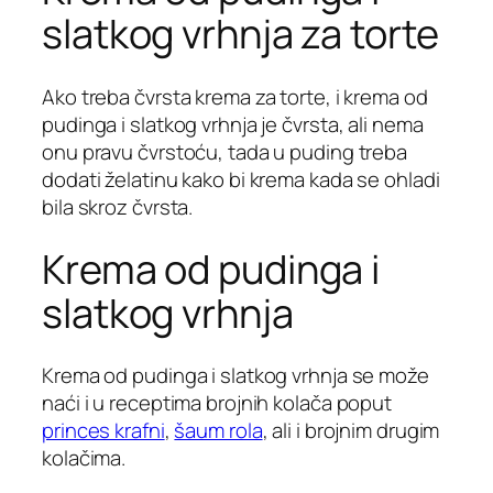
slatkog vrhnja za torte
Ako treba čvrsta krema za torte, i krema od
pudinga i slatkog vrhnja je čvrsta, ali nema
onu pravu čvrstoću, tada u puding treba
dodati želatinu kako bi krema kada se ohladi
bila skroz čvrsta.
Krema od pudinga i
slatkog vrhnja
Krema od pudinga i slatkog vrhnja se može
naći i u receptima brojnih kolača poput
princes krafni
,
šaum rola
, ali i brojnim drugim
kolačima.