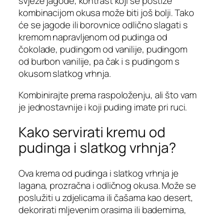
svježe jagode, kontrast koji se postiže
kombinacijom okusa može biti još bolji. Tako
će se jagode ili borovnice odlično slagati s
kremom napravljenom od pudinga od
čokolade, pudingom od vanilije, pudingom
od burbon vanilije, pa čak i s pudingom s
okusom slatkog vrhnja.
Kombinirajte prema raspoloženju, ali što vam
je jednostavnije i koji puding imate pri ruci.
Kako servirati kremu od
pudinga i slatkog vrhnja?
Ova krema od pudinga i slatkog vrhnja je
lagana, prozračna i odličnog okusa. Može se
poslužiti u zdjelicama ili čašama kao desert,
dekorirati mljevenim orasima ili bademima,