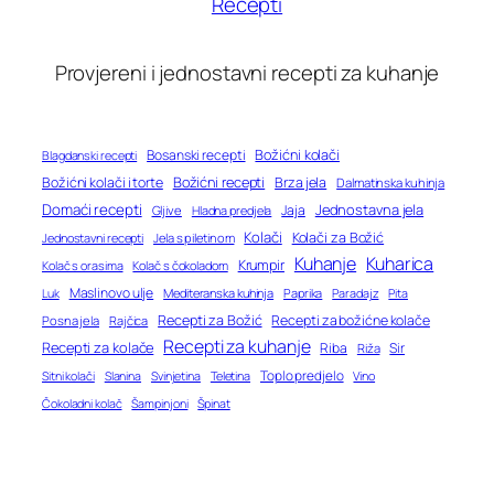
Recepti
Provjereni i jednostavni recepti za kuhanje
Bosanski recepti
Božićni kolači
Blagdanski recepti
Božićni recepti
Božićni kolači i torte
Brza jela
Dalmatinska kuhinja
Domaći recepti
Jednostavna jela
Jaja
Gljive
Hladna predjela
Kolači
Kolači za Božić
Jednostavni recepti
Jela s piletinom
Kuhanje
Kuharica
Krumpir
Kolač s orasima
Kolač s čokoladom
Maslinovo ulje
Mediteranska kuhinja
Paprika
Paradajz
Luk
Pita
Recepti za Božić
Recepti za božićne kolače
Posna jela
Rajčica
Recepti za kuhanje
Recepti za kolače
Riba
Sir
Riža
Toplo predjelo
Teletina
Vino
Sitni kolači
Slanina
Svinjetina
Čokoladni kolač
Šampinjoni
Špinat