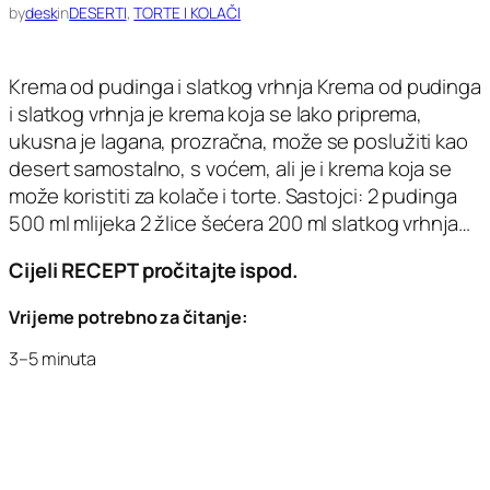
by
desk
in
DESERTI
, 
TORTE I KOLAČI
Krema od pudinga i slatkog vrhnja Krema od pudinga
i slatkog vrhnja je krema koja se lako priprema,
ukusna je lagana, prozračna, može se poslužiti kao
desert samostalno, s voćem, ali je i krema koja se
može koristiti za kolače i torte. Sastojci: 2 pudinga
500 ml mlijeka 2 žlice šećera 200 ml slatkog vrhnja…
Cijeli RECEPT pročitajte ispod.
Vrijeme potrebno za čitanje:
3–5 minuta