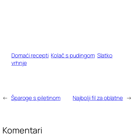
Domaći recepti
Kolač s pudingom
Slatko
vrhnje
←
Šparoge s piletinom
Najbolji fil za oblatne
→
Komentari