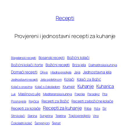
Recepti
Provjereni i jednostavni recepti za kuhanje
Bosanski recepti
Božićni kolači
Blagdanski recepti
Božićni recepti
Božićni kolači i torte
Brza jela
Dalmatinska kuhinja
Domaći recepti
Jednostavna jela
Jaja
Gljive
Hladna predjela
Kolači
Kolači za Božić
Jednostavni recepti
Jela s piletinom
Kuhanje
Kuharica
Krumpir
Kolač s orasima
Kolač s čokoladom
Maslinovo ulje
Mediteranska kuhinja
Paprika
Paradajz
Luk
Pita
Recepti za Božić
Recepti za božićne kolače
Posna jela
Rajčica
Recepti za kuhanje
Recepti za kolače
Riba
Sir
Riža
Toplo predjelo
Teletina
Vino
Sitni kolači
Slanina
Svinjetina
Čokoladni kolač
Šampinjoni
Špinat