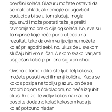
površini kolača. Glazuru možete ostaviti da
se malo ohladi, ali nemojte odugovlačiti
budući da bi se u tom slučaju mogla
zgusnuti i može postati teže je preliti
ravnomjerno preko cijelog kolača. No, sve su
to nijanse koje neće puno utjecati na
rezultat, tako da ovim varijacijama možete
kolač prilagoditi sebi, no, ukus će u svakom
slučaju biti vrlo sličan. A skoro svakoj varijanti
uspješan kolač je prilično siguran ishod.
Ovisno o tome koliko ste ljubitelj kokosa,
možete posuti veći ili manji količinu. Kada se
kokos posipa na topliju glazuru on će se
stopiti bojom s čokoladom, no neće izgubiti
okus. Ako želite vidljiv kokos naknadno
pospite dodatno kolač kokosom kada je
kolač potpuno hladan.