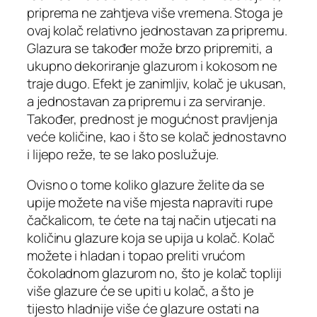
priprema ne zahtjeva više vremena. Stoga je
ovaj kolač relativno jednostavan za pripremu.
Glazura se također može brzo pripremiti, a
ukupno dekoriranje glazurom i kokosom ne
traje dugo. Efekt je zanimljiv, kolač je ukusan,
a jednostavan za pripremu i za serviranje.
Također, prednost je mogućnost pravljenja
veće količine, kao i što se kolač jednostavno
i lijepo reže, te se lako poslužuje.
Ovisno o tome koliko glazure želite da se
upije možete na više mjesta napraviti rupe
čačkalicom, te ćete na taj način utjecati na
količinu glazure koja se upija u kolač. Kolač
možete i hladan i topao preliti vrućom
čokoladnom glazurom no, što je kolač topliji
više glazure će se upiti u kolač, a što je
tijesto hladnije više će glazure ostati na