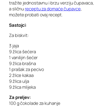
tražite jednostavnu i brzu verziju čupavaca,
a sličnu
receptu za domaće čupavce
,
možete probati ovaj recept.
Sastojci
:
Za biskvit:
3 jaja
9 žlica šećera
1 vanilijin šećer
9 žlica brašna
1 prašak za pecivo
2 žlice kakaa
9 žlica ulja
9 žlica mlijeka
Za preljev:
100 g čokolade za kuhanje