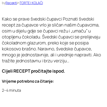
by
Recepti
in
TORTE I KOLAČI
Kako se prave švedski čupavci Poznati švedski
recept za čupavce vrlo je sličan našim čupavcima,
osim u dijelu gdje se čupavci režu i „umaču” u
otopljenu čokoladu. Švedski čupavci se prelijevaju
čokoladnom glazurom, preko koje se posipa
kokosovo brašno. Naravno, švedske čupavce,
mnogo je jednostavnije, ali i urednije napraviti. Ako
tražite jednostavnu i brzu verziju…
Cijeli RECEPT pročitajte ispod.
Vrijeme potrebno za čitanje:
2–4 minuta