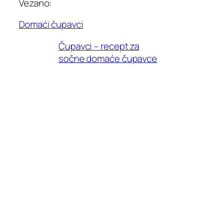
Vezano:
Domaći čupavci
Čupavci – recept za
sočne domaće čupavce