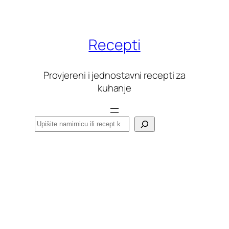
Skoči
do
sadržaja
Recepti
Provjereni i jednostavni recepti za
kuhanje
Pretraga