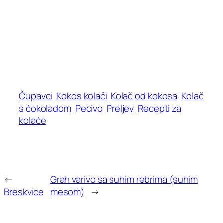
Čupavci
Kokos kolači
Kolač od kokosa
Kolač
s čokoladom
Pecivo
Preljev
Recepti za
kolače
←
Grah varivo sa suhim rebrima (suhim
Breskvice
mesom)
→