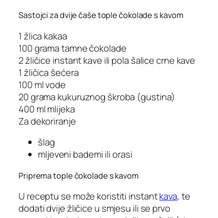
Sastojci za dvije čaše tople čokolade s kavom
1 žlica kakaa
100 grama tamne čokolade
2 žličice instant kave ili pola šalice crne kave
1 žličica šećera
100 ml vode
20 grama kukuruznog škroba (gustina)
400 ml mlijeka
Za dekoriranje
šlag
mljeveni bademi ili orasi
Priprema tople čokolade s kavom
U receptu se može koristiti instant
kava
, te
dodati dvije žličice u smjesu ili se prvo