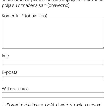
polja su označena sa
* (obavezno)
Komentar
* (obavezno)
Ime
E-pošta
Web-stranica
Spremi moje ime, e-poštu i web-stranicu u ovom