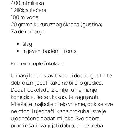
400 ml mlijeka
1 žličica šećera
100 ml vode
20 grama kukuruznog škroba (gustina)
Za dekoriranje
šlag
mljeveni bademi ili orasi
Priprema tople čokolade
U manji lonac staviti vodu i dodati gustin te
dobro izmiješati kako ne bi bilo grudica.
Dodati čokoladu izlomljenu na manje
komadiće, šećer, kakao, te zagrijavati.
Miješajte, najbolje cijelo vrijeme, dok se sve
ne otopi i ujednači. Kada prokuha i sve je
ujednačeno dodati mlijeko. Sve dobro
promiješati i zagrijati dobro, ali ne treba