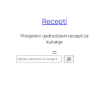
Skoči
do
sadržaja
Recepti
Provjereni i jednostavni recepti za
kuhanje
Pretraga