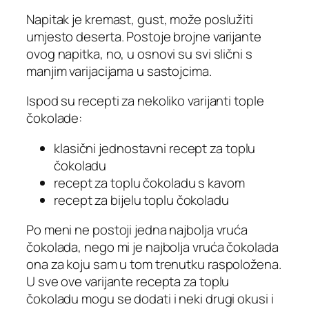
Napitak je kremast, gust, može poslužiti
umjesto deserta. Postoje brojne varijante
ovog napitka, no, u osnovi su svi slični s
manjim varijacijama u sastojcima.
Ispod su recepti za nekoliko varijanti tople
čokolade:
klasični jednostavni recept za toplu
čokoladu
recept za toplu čokoladu s kavom
recept za bijelu toplu čokoladu
Po meni ne postoji jedna najbolja vruća
čokolada, nego mi je najbolja vruća čokolada
ona za koju sam u tom trenutku raspoložena.
U sve ove varijante recepta za toplu
čokoladu mogu se dodati i neki drugi okusi i