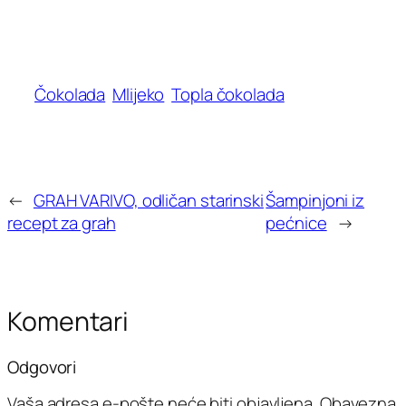
Čokolada
Mlijeko
Topla čokolada
←
GRAH VARIVO, odličan starinski
Šampinjoni iz
recept za grah
pećnice
→
Komentari
Odgovori
Vaša adresa e-pošte neće biti objavljena.
Obavezna