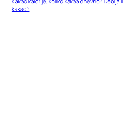
Kakao kalorije, koliko kakaa dnevno? Deblja li
kakao?