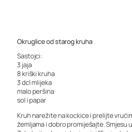
Okruglice od starog kruha
Sastojci:
3 jaja
8 kriški kruha
3 dcl mlijeka
malo peršina
sol i papar
Kruh narežite na kockice i prelijte vrući
žemljama i dobro promiješajte. Smjesu um