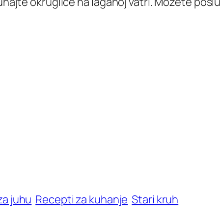
kuhajte okruglice na laganoj vatri. Možete posl
za juhu
Recepti za kuhanje
Stari kruh