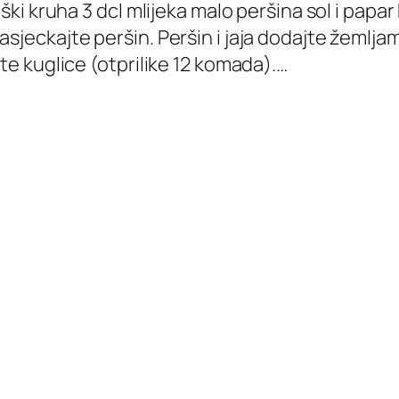
iški kruha 3 dcl mlijeka malo peršina sol i papar
asjeckajte peršin. Peršin i jaja dodajte žemlja
jte kuglice (otprilike 12 komada).…