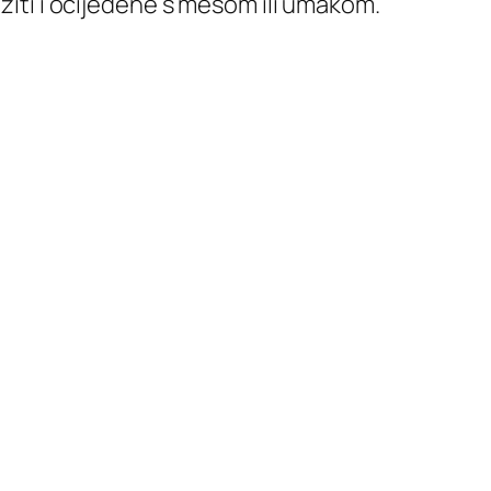
užiti i ocijeđene s mesom ili umakom.