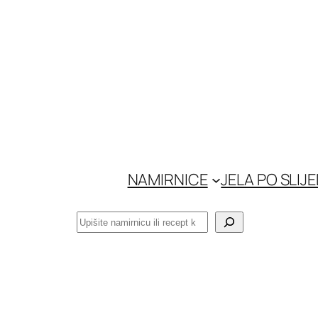
Skoči
do
sadržaja
NAMIRNICE
JELA PO SLIJ
Pretraga