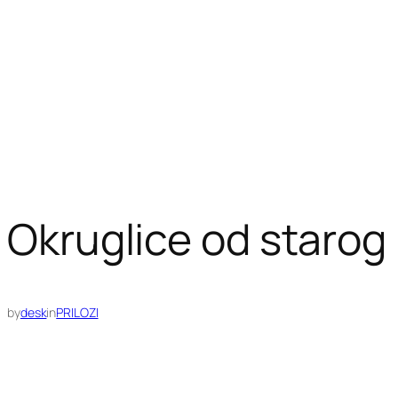
Okruglice od starog
by
desk
in
PRILOZI