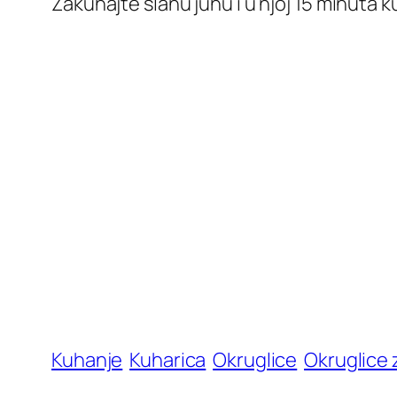
Zakuhajte slanu juhu i u njoj 15 minuta 
Kuhanje
Kuharica
Okruglice
Okruglice 