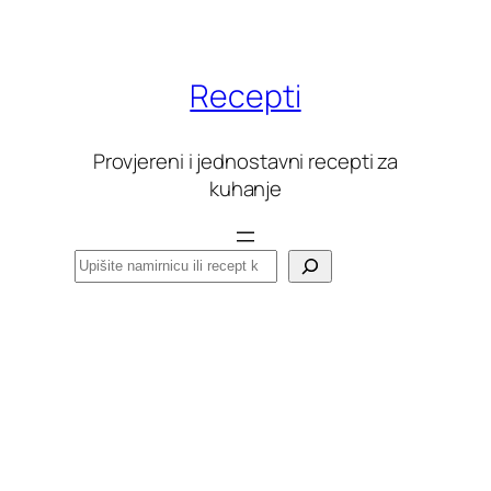
Skoči
do
sadržaja
Recepti
Provjereni i jednostavni recepti za
kuhanje
Pretraga