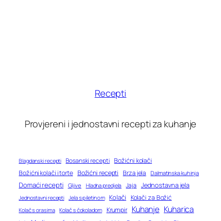
Recepti
Provjereni i jednostavni recepti za kuhanje
Bosanski recepti
Božićni kolači
Blagdanski recepti
Božićni recepti
Božićni kolači i torte
Brza jela
Dalmatinska kuhinja
Domaći recepti
Jednostavna jela
Jaja
Gljive
Hladna predjela
Kolači
Kolači za Božić
Jednostavni recepti
Jela s piletinom
Kuhanje
Kuharica
Krumpir
Kolač s orasima
Kolač s čokoladom