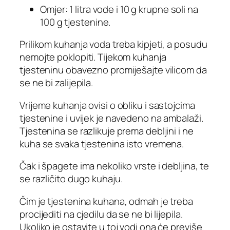
Omjer: 1 litra vode i 10 g krupne soli na
100 g tjestenine.
Prilikom kuhanja voda treba kipjeti, a posudu
nemojte poklopiti. Tijekom kuhanja
tjesteninu obavezno promiješajte vilicom da
se ne bi zalijepila.
Vrijeme kuhanja ovisi o obliku i sastojcima
tjestenine i uvijek je navedeno na ambalaži.
Tjestenina se razlikuje prema debljini i ne
kuha se svaka tjestenina isto vremena.
Čak i špagete ima nekoliko vrste i debljina, te
se različito dugo kuhaju.
Čim je tjestenina kuhana, odmah je treba
procijediti na cjedilu da se ne bi lijepila.
Ukoliko je ostavite u toj vodi ona će previše