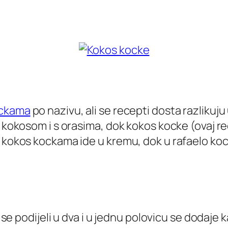
ockama
po nazivu, ali se recepti dosta razlikuj
 kokosom i s orasima, dok kokos kocke (ovaj rec
u kokos kockama ide u kremu, dok u rafaelo koc
u se podijeli u dva i u jednu polovicu se dodaje 