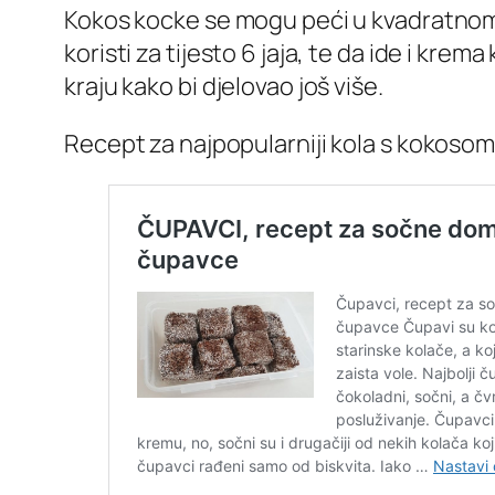
Kokos kocke se mogu peći u kvadratnom p
koristi za tijesto 6 jaja, te da ide i kre
kraju kako bi djelovao još više.
Recept za najpopularniji kola s kokosom