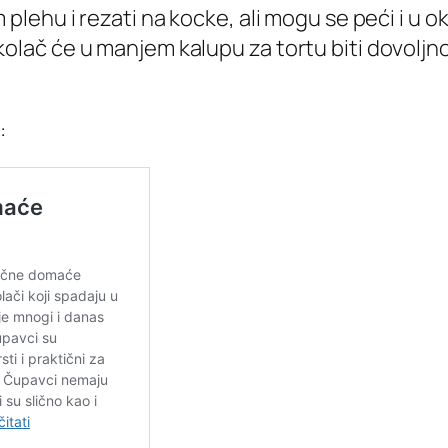
lehu i rezati na kocke, ali mogu se peći i u o
ma kolač će u manjem kalupu za tortu biti dovoljn
: