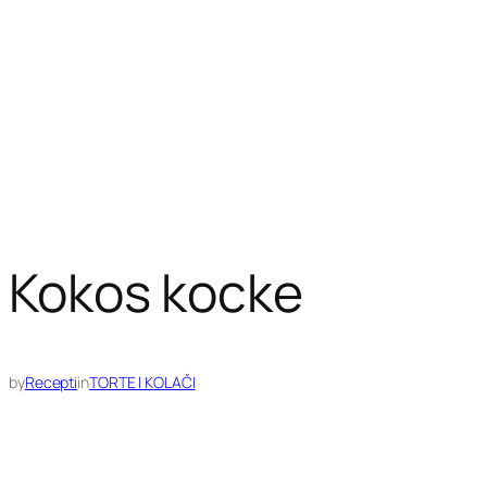
Kokos kocke
by
Recepti
in
TORTE I KOLAČI