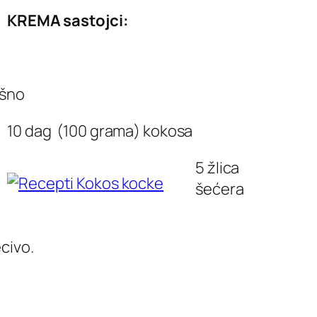
KREMA sastojci:
ašno
10 dag (100 grama) kokosa
5 žlica
šećera
ecivo.