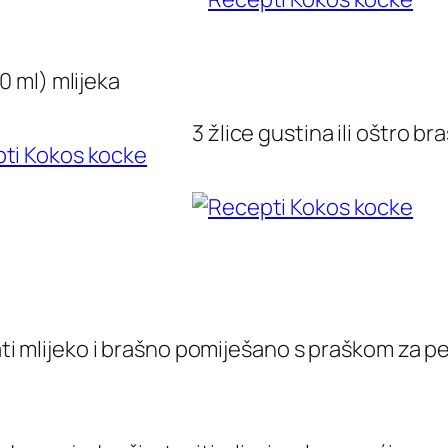
0 ml) mlijeka
3 žlice gustina ili oštro br
dati mlijeko i brašno pomiješano s praškom za p