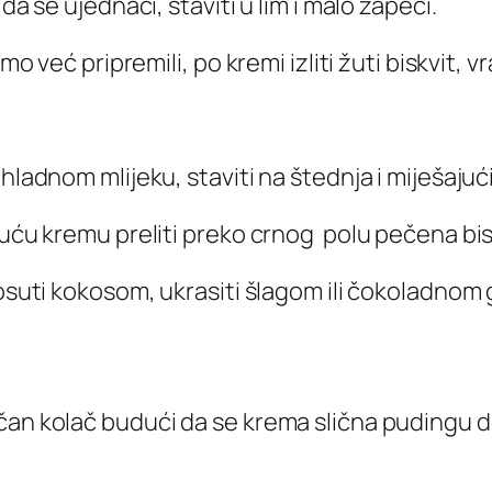
da se ujednači, staviti u lim i malo zapeći.
o već pripremili, po kremi izliti žuti biskvit, vr
 hladnom mlijeku, staviti na štednja i miješaju
uću kremu preliti preko crnog polu pečena biskv
posuti kokosom, ukrasiti šlagom ili čokoladnom
an kolač budući da se krema slična pudingu dod