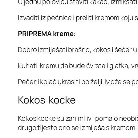
U jednu polovicu staviti kakao, izmiksati 
Izvaditi iz pećnice i preliti kremom koju sm
PRIPREMA kreme:
Dobro izmiješati brašno, kokos i šećer u
Kuhati kremu da bude čvrsta i glatka, vr
Pečeni kolač ukrasiti po želji. Može se 
Kokos kocke
Kokos kocke su zanimljiv i pomalo neobič
drugo tijesto ono se izmiješa s kremom.