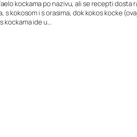
elo kockama po nazivu, ali se recepti dosta ra
, s kokosom i s orasima, dok kokos kocke (ovaj 
os kockama ide u…