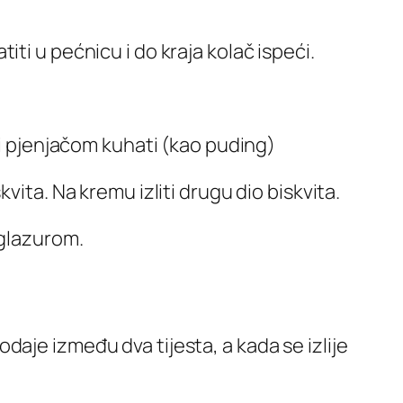
atiti u pećnicu i do kraja kolač ispeći.
ći pjenjačom kuhati (kao puding)
ita. Na kremu izliti drugu dio biskvita.
 glazurom.
aje između dva tijesta, a kada se izlije