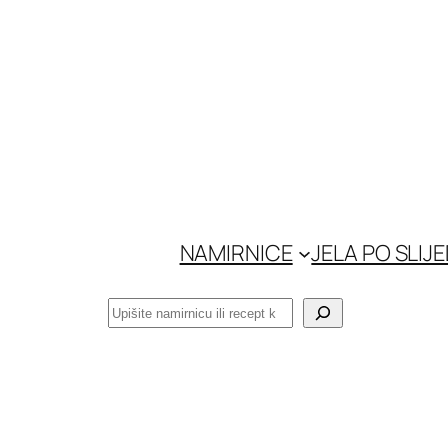
Skoči
do
sadržaja
NAMIRNICE
JELA PO SLIJ
Pretraga