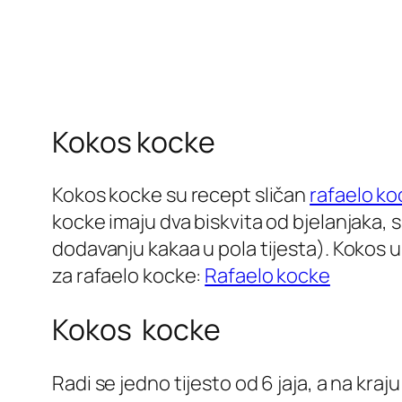
Kokos kocke
Kokos kocke su recept sličan
rafaelo k
kocke imaju dva biskvita od bjelanjaka, s
dodavanju kakaa u pola tijesta). Kokos 
za rafaelo kocke:
Rafaelo kocke
Kokos kocke
Radi se jedno tijesto od 6 jaja, a na kraj