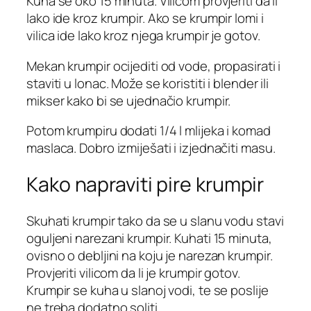
Kuha se oko 15 minuta. Vilicom provjeriti da li
lako ide kroz krumpir. Ako se krumpir lomi i
vilica ide lako kroz njega krumpir je gotov.
Mekan krumpir ocijediti od vode, propasirati i
staviti u lonac. Može se koristiti i blender ili
mikser kako bi se ujednačio krumpir.
Potom krumpiru dodati 1/4 l mlijeka i komad
maslaca. Dobro izmiješati i izjednačiti masu.
Kako napraviti pire krumpir
Skuhati krumpir tako da se u slanu vodu stavi
oguljeni narezani krumpir. Kuhati 15 minuta,
ovisno o debljini na koju je narezan krumpir.
Provjeriti vilicom da li je krumpir gotov.
Krumpir se kuha u slanoj vodi, te se poslije
ne treba dodatno soliti.