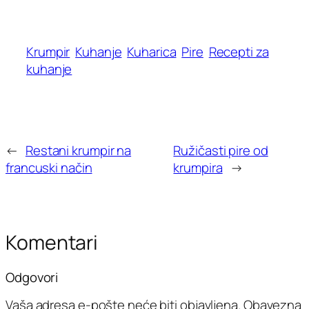
Krumpir
Kuhanje
Kuharica
Pire
Recepti za
kuhanje
←
Restani krumpir na
Ružičasti pire od
francuski način
krumpira
→
Komentari
Odgovori
Vaša adresa e-pošte neće biti objavljena.
Obavezna