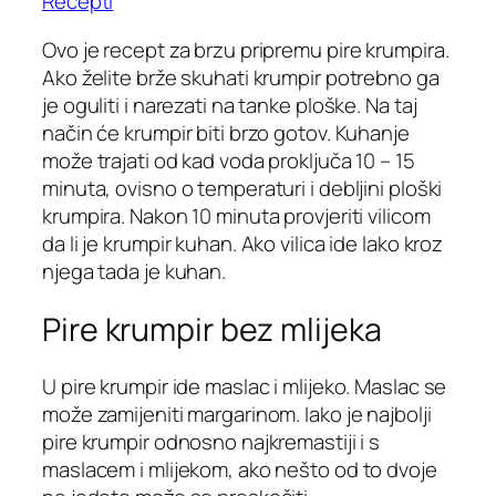
Recepti
Ovo je recept za brzu pripremu pire krumpira.
Ako želite brže skuhati krumpir potrebno ga
je oguliti i narezati na tanke ploške. Na taj
način će krumpir biti brzo gotov. Kuhanje
može trajati od kad voda proključa 10 – 15
minuta, ovisno o temperaturi i debljini ploški
krumpira. Nakon 10 minuta provjeriti vilicom
da li je krumpir kuhan. Ako vilica ide lako kroz
njega tada je kuhan.
Pire krumpir bez mlijeka
U pire krumpir ide maslac i mlijeko. Maslac se
može zamijeniti margarinom. Iako je najbolji
pire krumpir odnosno najkremastiji i s
maslacem i mlijekom, ako nešto od to dvoje