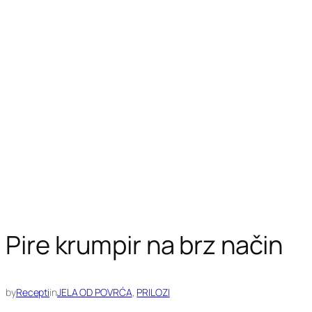
Pire krumpir na brz način
by
Recepti
in
JELA OD POVRĆA
, 
PRILOZI