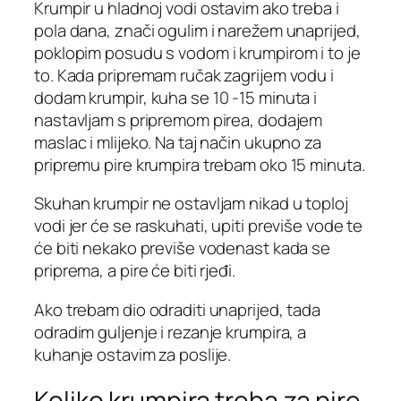
Krumpir u hladnoj vodi ostavim ako treba i
pola dana, znači ogulim i narežem unaprijed,
poklopim posudu s vodom i krumpirom i to je
to. Kada pripremam ručak zagrijem vodu i
dodam krumpir, kuha se 10 -15 minuta i
nastavljam s pripremom pirea, dodajem
maslac i mlijeko. Na taj način ukupno za
pripremu pire krumpira trebam oko 15 minuta.
Skuhan krumpir ne ostavljam nikad u toploj
vodi jer će se raskuhati, upiti previše vode te
će biti nekako previše vodenast kada se
priprema, a pire će biti rjeđi.
Ako trebam dio odraditi unaprijed, tada
odradim guljenje i rezanje krumpira, a
kuhanje ostavim za poslije.
Koliko krumpira treba za pire