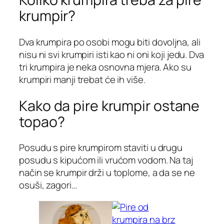
krumpir?
Dva krumpira po osobi mogu biti dovoljna, ali
nisu ni svi krumpiri isti kao ni oni koji jedu. Dva
tri krumpira je neka osnovna mjera. Ako su
krumpiri manji trebat će ih više.
Kako da pire krumpir ostane
topao?
Posudu s pire krumpirom staviti u drugu
posudu s kipućom ili vrućom vodom. Na taj
način se krumpir drži u toplome, a da se ne
osuši, zagori…