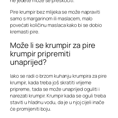
ne jedete može se preskočiti.
Pire krumpir bez mlijeka se može napraviti
samo s margarinom ili maslacem, malo
povećati količinu maslaca kako bi se dobio
kremasti pire.
Može li se krumpir za pire
krumpir pripremiti
unaprijed?
Iako se radi o brzom kuhanju krumpira za pire
krumpir, kada treba još skratiti vrijeme
pripreme, tada se može unaprijed oguliti i
narezati krumpir. Krumpir kada se oguli treba
staviti u hladnu vodu, da je u njoj cijeli inače
će promijeniti boju.