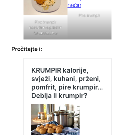
Pire krumpir
Pire krumpir
poslužen s pilećim
karabatacima
Pročitajte i: