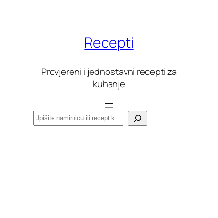
Skoči
do
sadržaja
Recepti
Provjereni i jednostavni recepti za
kuhanje
Pretraga