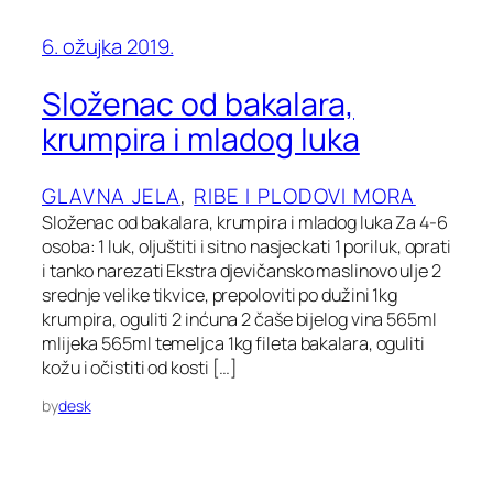
6. ožujka 2019.
Složenac od bakalara,
krumpira i mladog luka
GLAVNA JELA
, 
RIBE I PLODOVI MORA
Složenac od bakalara, krumpira i mladog luka Za 4-6
osoba: 1 luk, oljuštiti i sitno nasjeckati 1 poriluk, oprati
i tanko narezati Ekstra djevičansko maslinovo ulje 2
srednje velike tikvice, prepoloviti po dužini 1kg
krumpira, oguliti 2 inćuna 2 čaše bijelog vina 565ml
mlijeka 565ml temeljca 1kg fileta bakalara, oguliti
kožu i očistiti od kosti […]
by
desk