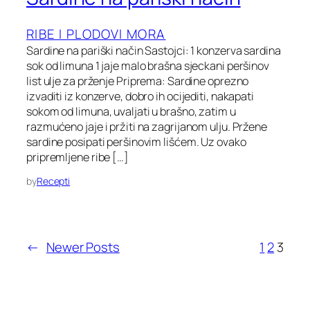
RIBE I PLODOVI MORA
Sardine na pariški način Sastojci: 1 konzerva sardina
sok od limuna 1 jaje malo brašna sjeckani peršinov
list ulje za prženje Priprema: Sardine oprezno
izvaditi iz konzerve, dobro ih ocijediti, nakapati
sokom od limuna, uvaljati u brašno, zatim u
razmućeno jaje i pržiti na zagrijanom ulju. Pržene
sardine posipati peršinovim lišćem. Uz ovako
pripremljene ribe […]
by
Recepti
←
Newer Posts
1
2
3