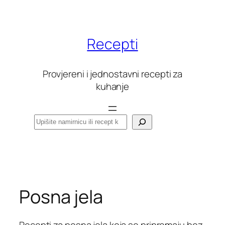
Skoči
do
sadržaja
Recepti
Provjereni i jednostavni recepti za
kuhanje
Pretraga
Posna jela