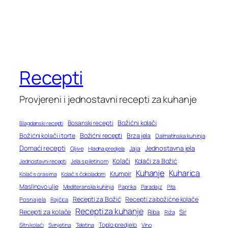
Recepti
Provjereni i jednostavni recepti za kuhanje
Bosanski recepti
Božićni kolači
Blagdanski recepti
Božićni recepti
Božićni kolači i torte
Brza jela
Dalmatinska kuhinja
Domaći recepti
Jednostavna jela
Jaja
Gljive
Hladna predjela
Kolači
Kolači za Božić
Jednostavni recepti
Jela s piletinom
Kuhanje
Kuharica
Krumpir
Kolač s orasima
Kolač s čokoladom
Maslinovo ulje
Mediteranska kuhinja
Paprika
Paradajz
Pita
Recepti za Božić
Recepti za božićne kolače
Posna jela
Rajčica
Recepti za kuhanje
Recepti za kolače
Riba
Sir
Riža
Toplo predjelo
Teletina
Vino
Sitni kolači
Svinjetina