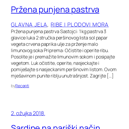
Pržena punjena pastrva
GLAVNA JELA
, 
RIBE I PLODOVI MORA
Pržena punjena pastrva Sastojci: 1 kg pastrva 3
glavice luka 2 stručka peršinovog lista sol papar
vegeta crvena paprika ulje za prženje malo
limunovog soka Priprema: Očistite i operite ribu.
Posolite je i premažite limunovim sokom i posipajte
vegetom. Luk očistite, operite, nasjeckajte i
pomiješajte s nasjeckanim peršinovim listom. Ovom
mješavinom punite riblju unutrašnjost. Zagrijte […]
by
Recepti
2. ožujka 2018.
Sardine na pariški način