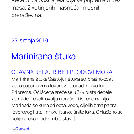
Recepti za posna jela koja se pripremaju bez
mesa, životinjskih masnoća i mesnih
prerađevina.
23. srpnja 2019.
Marinirana štuka
GLAVNA JELA
, 
RIBE I PLODOVI MORA
Marinirana štuka Sastojci: štuka sol brašno ocat
voda papar u zrnu lovorov listopad mrkva luk
Priprema: Očišćena sreže se u 3-4 prsta debele
komade, posoli, uvalja u brašnu i ispoha na ulju.
Marinada se kuha od octa, vode, cijelih zrna papra,
lovorovog lista, mrkve i tanke šnite luka. Ohlađeno se
polije preko hladne ribe, stavi […]
by
Recepti