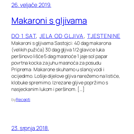
26. veljače 2019.
Makaroni s gljivama
DO 1 SAT
, 
JELA OD GLJIVA
, 
TJESTENINE
Makaroni s gljivama Sastojci: 40 dag makarona
(velikih pužića) 30 dag gljiva 1/2 glavice luka
peršinovo lišće 5 dag masnoće 1 jaje sol papar
povrtna kocka za juhu masnoća za posudu
Priprema: Makarone skuhamo u slanoj vodi i
ocijedimo. Lošije dijelove gljiva narežemo na listiće,
klobuke spremimo. Izrezane gljive popržimo s
nasjeckanim lukom i peršinom. […]
by
Recepti
23. srpnja 2018.