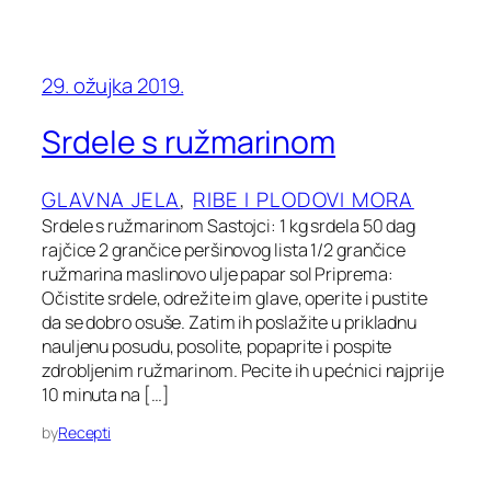
29. ožujka 2019.
Srdele s ružmarinom
GLAVNA JELA
, 
RIBE I PLODOVI MORA
Srdele s ružmarinom Sastojci: 1 kg srdela 50 dag
rajčice 2 grančice peršinovog lista 1/2 grančice
ružmarina maslinovo ulje papar sol Priprema:
Očistite srdele, odrežite im glave, operite i pustite
da se dobro osuše. Zatim ih poslažite u prikladnu
nauljenu posudu, posolite, popaprite i pospite
zdrobljenim ružmarinom. Pecite ih u pećnici najprije
10 minuta na […]
by
Recepti