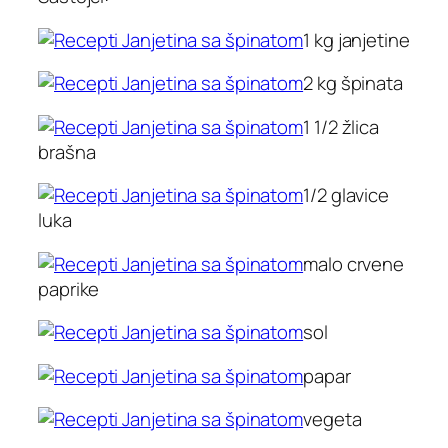
1 kg janjetine
2 kg špinata
1 1/2 žlica
brašna
1/2 glavice
luka
malo crvene
paprike
sol
papar
vegeta