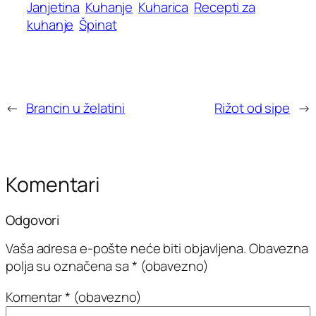
Janjetina
Kuhanje
Kuharica
Recepti za
kuhanje
Špinat
←
Brancin u želatini
Rižot od sipe
→
Komentari
Odgovori
Vaša adresa e-pošte neće biti objavljena.
Obavezna
polja su označena sa
* (obavezno)
Komentar
* (obavezno)