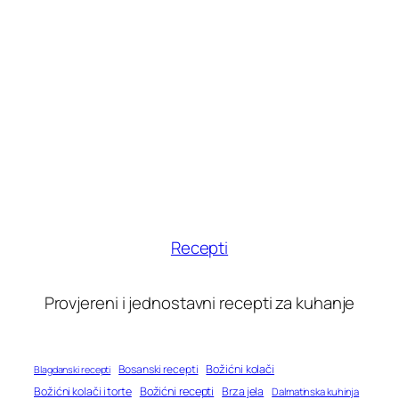
Recepti
Provjereni i jednostavni recepti za kuhanje
Bosanski recepti
Božićni kolači
Blagdanski recepti
Božićni recepti
Božićni kolači i torte
Brza jela
Dalmatinska kuhinja