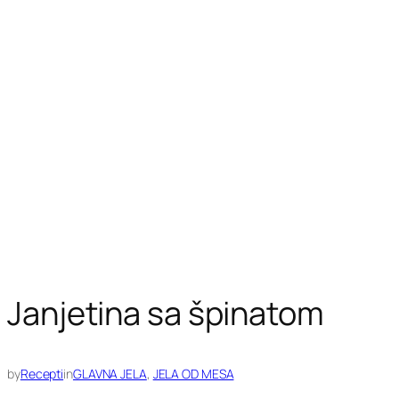
Janjetina sa špinatom
by
Recepti
in
GLAVNA JELA
, 
JELA OD MESA