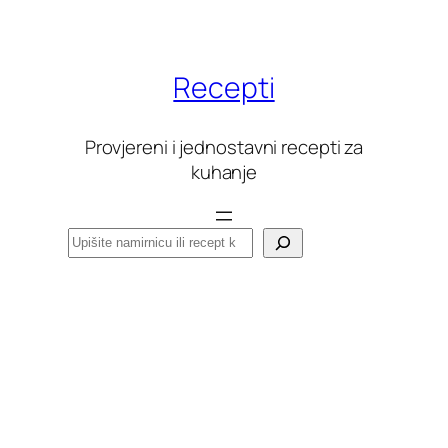
Skoči
do
sadržaja
Recepti
Provjereni i jednostavni recepti za
kuhanje
Pretraga