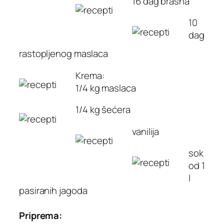
16 dag brašna
10
dag
rastopljenog maslaca
Krema:
1/4 kg maslaca
1/4 kg šećera
vanilija
sok
od 1
l
pasiranih jagoda
Priprema: