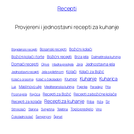
Recepti
Provjereni i jednostavni recepti za kuhanje
Bosanski recepti
Božićni kolači
Blagdanski recepti
Božićni recepti
Božićni kolači i torte
Brza jela
Dalmatinska kuhinja
Domaći recepti
Jednostavna jela
Jaja
Gljive
Hladna predjela
Kolači
Kolači za Božić
Jednostavni recepti
Jela s piletinom
Kuhanje
Kuharica
Krumpir
Kolač s orasima
Kolač s čokoladom
Maslinovo ulje
Mediteranska kuhinja
Paprika
Paradajz
Luk
Pita
Recepti za Božić
Recepti za božićne kolače
Posna jela
Rajčica
Recepti za kuhanje
Recepti za kolače
Riba
Sir
Riža
Toplo predjelo
Teletina
Vino
Sitni kolači
Slanina
Svinjetina
Čokoladni kolač
Šampinjoni
Špinat