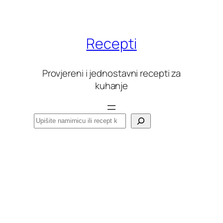
Skoči
do
sadržaja
Recepti
Provjereni i jednostavni recepti za
kuhanje
Pretraga