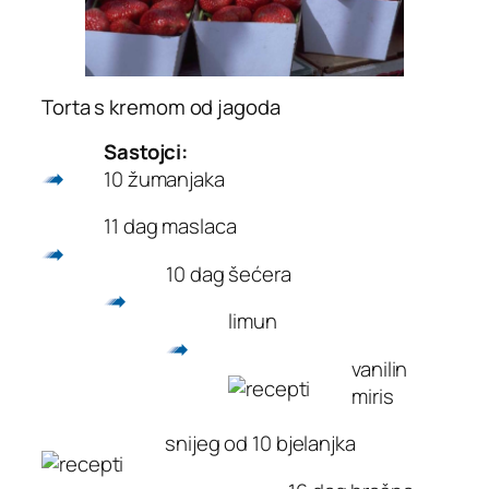
Torta s kremom od jagoda
Sastojci:
10 žumanjaka
11 dag maslaca
10 dag šećera
limun
vanilin
miris
snijeg od 10 bjelanjka