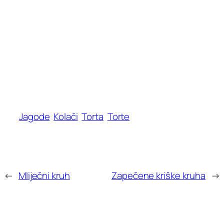
Jagode
Kolači
Torta
Torte
←
Mliječni kruh
Zapečene kriške kruha
→