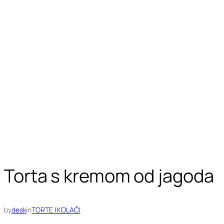
Torta s kremom od jagoda
by
desk
in
TORTE I KOLAČI