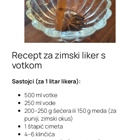
Recept za zimski liker s
votkom
Sastojci (za 1 litar likera):
500 ml votke
250 ml vode
200–250 g šećera ili 150 g meda (za
puniji, zimski okus)
1 štapić cimeta
4–6 klinčića