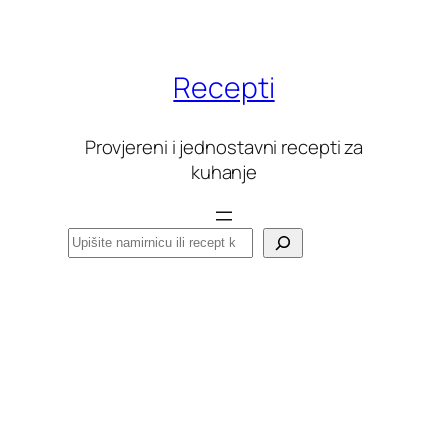
Skoči
do
sadržaja
Recepti
Provjereni i jednostavni recepti za
kuhanje
Pretraga