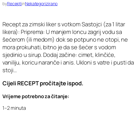
by
Recepti
in
Nekategorizirano
Recept za zimski liker s votkom Sastojci (za 1 litar
likera): Priprema: U manjem loncu zagrij vodu sa
šećerom (ili medom) dok se potpuno ne otopi, ne
mora prokuhati, bitno je da se šećer s vodom
sjedinio u sirup. Dodaj začine: cimet, klinčiće,
vaniliju, koricu naranče i anis. Ukloni s vatre i pusti da
stoji…
Cijeli RECEPT pročitajte ispod.
Vrijeme potrebno za čitanje:
1–2 minuta