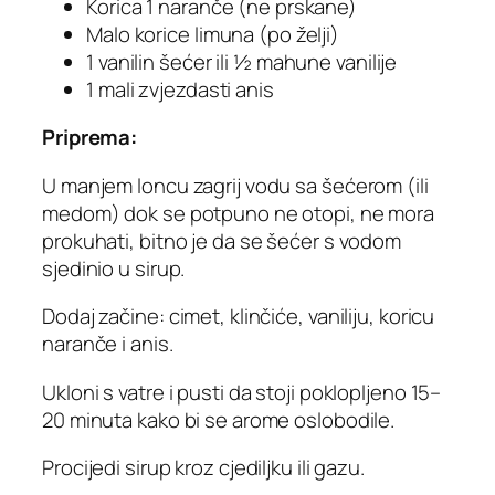
Korica 1 naranče (ne prskane)
Malo korice limuna (po želji)
1 vanilin šećer ili ½ mahune vanilije
1 mali zvjezdasti anis
Priprema:
U manjem loncu zagrij vodu sa šećerom (ili
medom) dok se potpuno ne otopi, ne mora
prokuhati, bitno je da se šećer s vodom
sjedinio u sirup.
Dodaj začine: cimet, klinčiće, vaniliju, koricu
naranče i anis.
Ukloni s vatre i pusti da stoji poklopljeno 15–
20 minuta kako bi se arome oslobodile.
Procijedi sirup kroz cjediljku ili gazu.