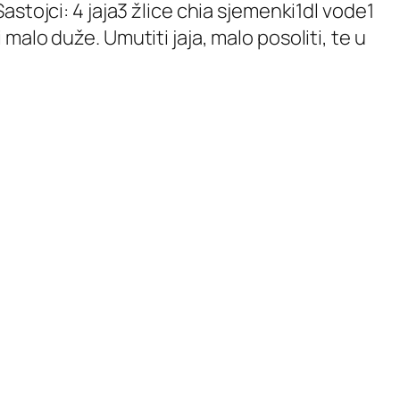
stojci: 4 jaja3 žlice chia sjemenki1dl vode1
alo duže. Umutiti jaja, malo posoliti, te u