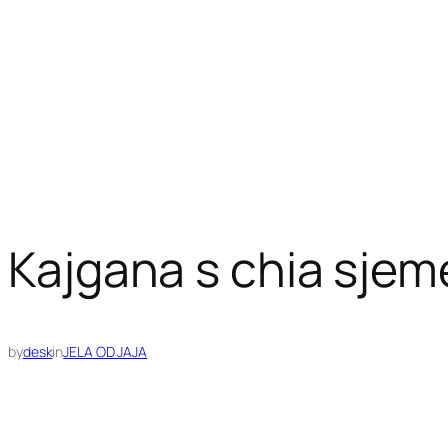
Kajgana s chia sje
by
desk
in
JELA OD JAJA