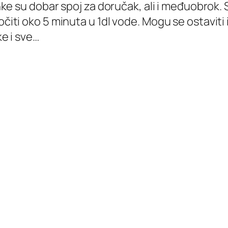
e su dobar spoj za doručak, ali i međuobrok. Sa
i oko 5 minuta u 1dl vode. Mogu se ostaviti i m
e i sve…