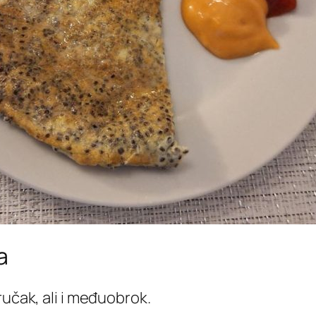
a
ručak, ali i međuobrok.