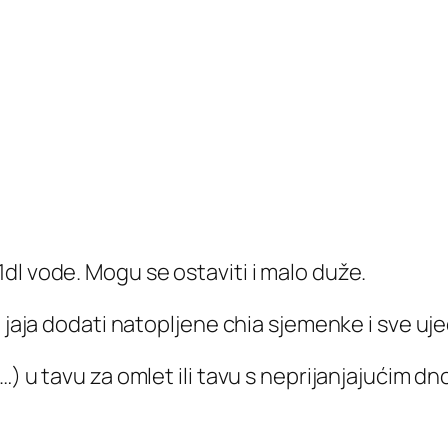
dl vode. Mogu se ostaviti i malo duže.
 jaja dodati natopljene chia sjemenke i sve uje
…) u tavu za omlet ili tavu s neprijanjajućim d