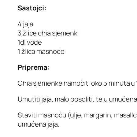
Sastojci:
4 jaja
3 žlice chia sjemenki
1dl vode
1 žlica masnoće
Priprema:
Chia sjemenke namočiti oko 5 minuta u 1
Umutiti jaja, malo posoliti, te u umućena
Staviti masnoću (ulje, margarin, masallc
umućena jaja.