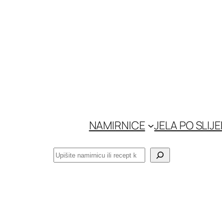
Skoči
do
sadržaja
NAMIRNICE
JELA PO SLIJ
Pretraga