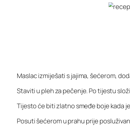
Maslac izmiješati s jajima, šećerom, doda
Staviti u pleh za pečenje. Po tijestu slož
Tijesto će biti zlatno smeđe boje kada j
Posuti šećerom u prahu prije posluživan