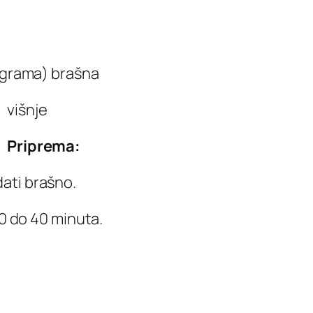
 grama) brašna
višnje
Priprema:
dati brašno.
 30 do 40 minuta.