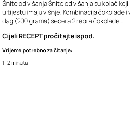
Šnite od višanja Šnite od višanja su kolač koj
u tijestu imaju višnje. Kombinacija čokolade i
dag (200 grama) šećera 2 rebra čokolade…
Cijeli RECEPT pročitajte ispod.
Vrijeme potrebno za čitanje:
1–2 minuta