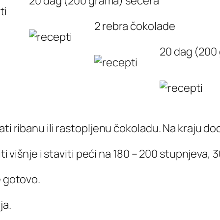
20 dag (200 grama) šećera
2 rebra čokolade
20 dag (200
ti ribanu ili rastopljenu čokoladu. Na kraju do
iti višnje i staviti peći na 180 – 200 stupnjeva,
e gotovo.
ja.