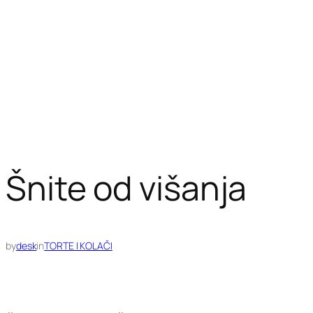
Šnite od višanja
by
desk
in
TORTE I KOLAČI