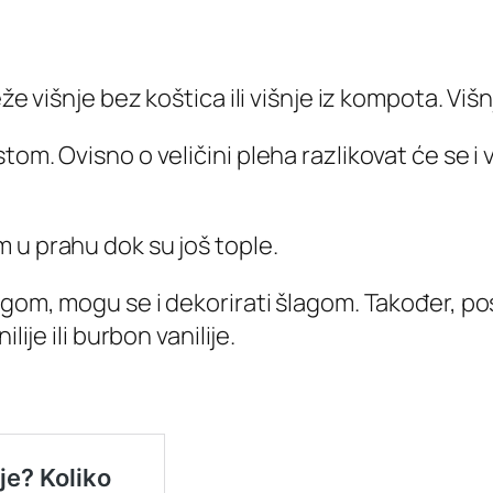
že višnje bez koštica ili višnje iz kompota. Viš
om. Ovisno o veličini pleha razlikovat će se i 
 u prahu dok su još tople.
agom, mogu se i dekorirati šlagom. Također, pos
lije ili burbon vanilije.