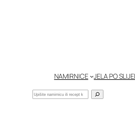
Skoči
do
sadržaja
NAMIRNICE
JELA PO SLIJ
Pretraga