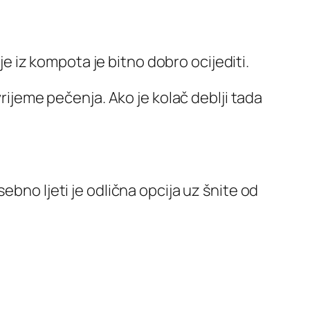
nje iz kompota je bitno dobro ocijediti.
vrijeme pečenja. Ako je kolač deblji tada
ebno ljeti je odlična opcija uz šnite od