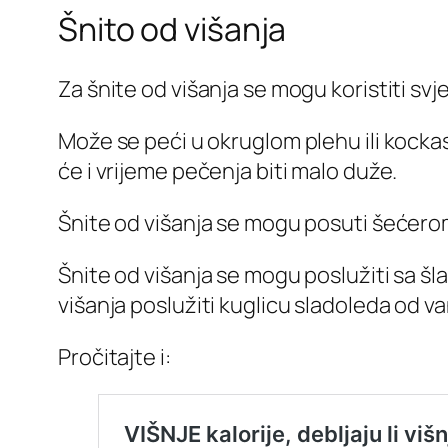
Šnito od višanja
Za šnite od višanja se mogu koristiti svje
Može se peći u okruglom plehu ili kockast
će i vrijeme pečenja biti malo duže.
Šnite od višanja se mogu posuti šećerom
Šnite od višanja se mogu poslužiti sa šl
višanja poslužiti kuglicu sladoleda od vani
Pročitajte i: