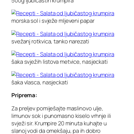
500g ljubičastih krumpira
morska sol i svježe mljeveni papar
svežanj rotkvica, tanko narezati
šaka svježih listova metvice, nasjeckati
šaka vlasca, nasjeckati
Priprema:
Za preljev pomiješajte maslinovo ulje,
limunov sok i punomasno kiselo vrhnje ili
svježi sir. Krumpire 20 minuta kuhajte u
slanoj vodi da omekšaju, pa ih dobro