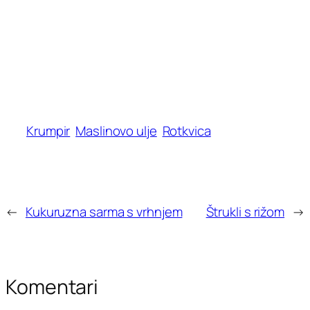
Krumpir
Maslinovo ulje
Rotkvica
←
Kukuruzna sarma s vrhnjem
Štrukli s rižom
→
Komentari