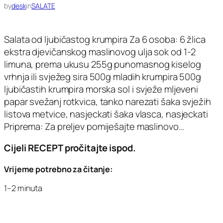
by
desk
in
SALATE
Salata od ljubičastog krumpira Za 6 osoba: 6 žlica
ekstra djevičanskog maslinovog ulja sok od 1-2
limuna, prema ukusu 255g punomasnog kiselog
vrhnja ili svježeg sira 500g mladih krumpira 500g
ljubičastih krumpira morska sol i svježe mljeveni
papar svežanj rotkvica, tanko narezati šaka svježih
listova metvice, nasjeckati šaka vlasca, nasjeckati
Priprema: Za preljev pomiješajte maslinovo…
Cijeli RECEPT pročitajte ispod.
Vrijeme potrebno za čitanje:
1–2 minuta