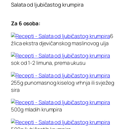
Salata od ljubičastog krumpira
Za 6 osoba:
6
žlica ekstra djevičanskog maslinovog ulja
sok od 1-2 limuna, prema ukusu
255g punomasnog kiselog vrhnja ili svježeg
sira
500g mladih krumpira