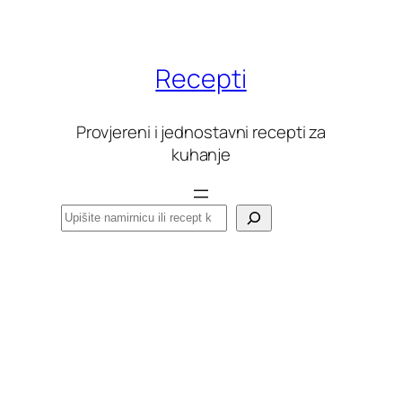
Skoči
do
sadržaja
Recepti
Provjereni i jednostavni recepti za
kuhanje
Pretraga