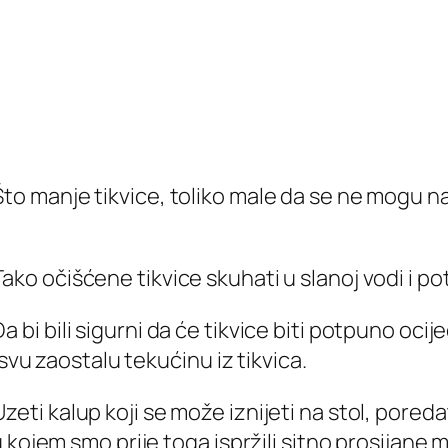
Što manje tikvice, toliko male da se ne mogu na
Tako očišćene tikvice skuhati u slanoj vodi i po
Da bi bili sigurni da će tikvice biti potpuno ocij
 svu zaostalu tekućinu iz tikvica.
Uzeti kalup koji se može iznijeti na stol, pored
kojem smo prije toga ispržili sitno prosijane m