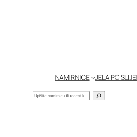
Skoči
do
sadržaja
NAMIRNICE
JELA PO SLIJ
Pretraga