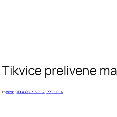
Tikvice prelivene m
by
desk
in
JELA OD POVRĆA
, 
PREDJELA