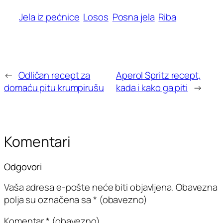
Jela iz pećnice
Losos
Posna jela
Riba
←
Odličan recept za
Aperol Spritz recept,
domaću pitu krumpirušu
kada i kako ga piti
→
Komentari
Odgovori
Vaša adresa e-pošte neće biti objavljena.
Obavezna
polja su označena sa
* (obavezno)
Komentar
* (obavezno)