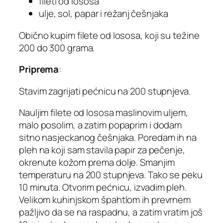
fileti od lososa
ulje, sol, papar i režanj češnjaka
Obično kupim filete od lososa, koji su težine
200 do 300 grama.
Priprema
:
Stavim zagrijati pećnicu na 200 stupnjeva.
Nauljim filete od lososa maslinovim uljem,
malo posolim, a zatim popaprim i dodam
sitno nasjeckanog češnjaka. Poredam ih na
pleh na koji sam stavila papir za pečenje,
okrenute kožom prema dolje. Smanjim
temperaturu na 200 stupnjeva. Tako se peku
10 minuta. Otvorim pećnicu, izvadim pleh.
Velikom kuhinjskom špahtlom ih prevrnem
pažljivo da se na raspadnu, a zatim vratim još