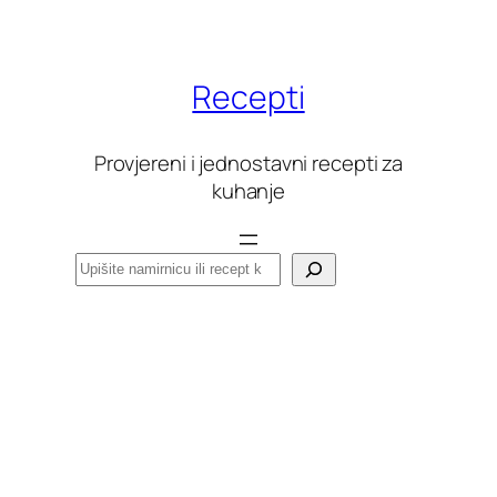
Skoči
do
sadržaja
Recepti
Provjereni i jednostavni recepti za
kuhanje
Pretraga