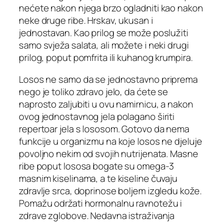
nećete nakon njega brzo ogladniti kao nakon
neke druge ribe. Hrskav, ukusan i
jednostavan. Kao prilog se može poslužiti
samo svježa salata, ali možete i neki drugi
prilog, poput pomfrita ili kuhanog krumpira.
Losos ne samo da se jednostavno priprema
nego je toliko zdravo jelo, da ćete se
naprosto zaljubiti u ovu namirnicu, a nakon
ovog jednostavnog jela polagano širiti
repertoar jela s lososom. Gotovo da nema
funkcije u organizmu na koje losos ne djeluje
povoljno nekim od svojih nutrijenata. Masne
ribe poput lososa bogate su omega-3
masnim kiselinama, a te kiseline čuvaju
zdravlje srca, doprinose boljem izgledu kože.
Pomažu održati hormonalnu ravnotežu i
zdrave zglobove. Nedavna istraživanja