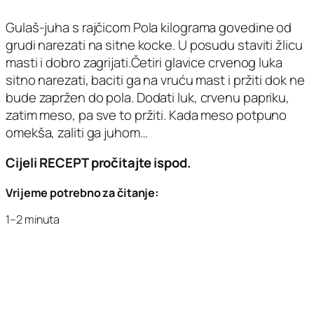
Gulaš-juha s rajčicom Pola kilograma govedine od
grudi narezati na sitne kocke. U posudu staviti žlicu
masti i dobro zagrijati.Četiri glavice crvenog luka
sitno narezati, baciti ga na vruću mast i pržiti dok ne
bude zapržen do pola. Dodati luk, crvenu papriku,
zatim meso, pa sve to pržiti. Kada meso potpuno
omekša, zaliti ga juhom…
Cijeli RECEPT pročitajte ispod.
Vrijeme potrebno za čitanje:
1–2 minuta