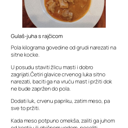
Gulaš-juha s rajčicom
Pola kilograma govedine od grudi narezati na
sitne kocke.
U posudu staviti žlicu masti i dobro
zagrijati.Četiri glavice crvenog luka sitno
narezati, baciti ga na vruću mast i pržiti dok
ne bude zapržen do pola.
Dodati luk, crvenu papriku, zatim meso, pa
sve to pržiti.
Kada meso potpuno omekša, zaliti ga juhom
od kostiju ili običnom vodom, posoliti,