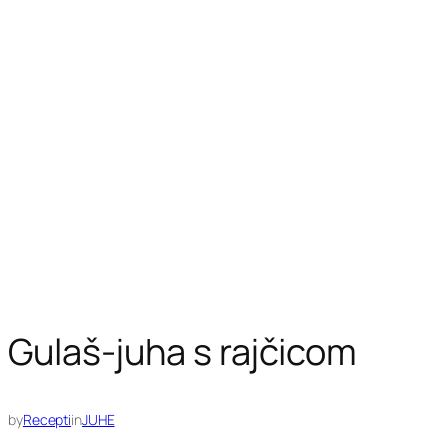
Gulaš-juha s rajčicom
by
Recepti
in
JUHE