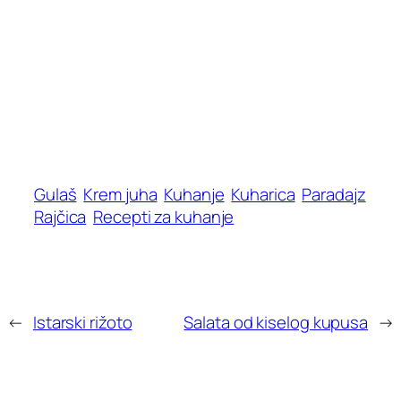
Gulaš
Krem juha
Kuhanje
Kuharica
Paradajz
Rajčica
Recepti za kuhanje
←
Istarski rižoto
Salata od kiselog kupusa
→