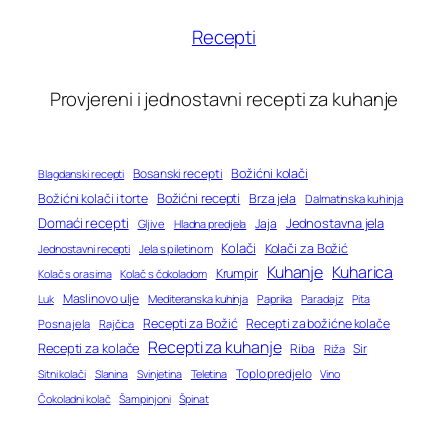
Recepti
Provjereni i jednostavni recepti za kuhanje
Bosanski recepti
Božićni kolači
Blagdanski recepti
Božićni recepti
Božićni kolači i torte
Brza jela
Dalmatinska kuhinja
Domaći recepti
Jednostavna jela
Jaja
Gljive
Hladna predjela
Kolači
Kolači za Božić
Jednostavni recepti
Jela s piletinom
Kuhanje
Kuharica
Krumpir
Kolač s orasima
Kolač s čokoladom
Maslinovo ulje
Mediteranska kuhinja
Paprika
Paradajz
Luk
Pita
Recepti za Božić
Recepti za božićne kolače
Posna jela
Rajčica
Recepti za kuhanje
Recepti za kolače
Riba
Sir
Riža
Toplo predjelo
Teletina
Vino
Sitni kolači
Slanina
Svinjetina
Čokoladni kolač
Šampinjoni
Špinat