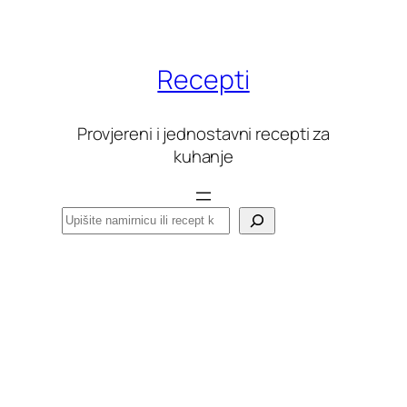
Skoči
do
sadržaja
Recepti
Provjereni i jednostavni recepti za
kuhanje
Pretraga