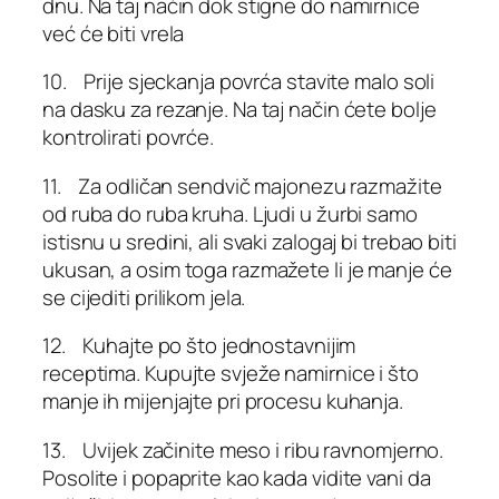
dnu. Na taj način dok stigne do namirnice
već će biti vrela
10. Prije sjeckanja povrća stavite malo soli
na dasku za rezanje. Na taj način ćete bolje
kontrolirati povrće.
11. Za odličan sendvič majonezu razmažite
od ruba do ruba kruha. Ljudi u žurbi samo
istisnu u sredini, ali svaki zalogaj bi trebao biti
ukusan, a osim toga razmažete li je manje će
se cijediti prilikom jela.
12. Kuhajte po što jednostavnijim
receptima. Kupujte svježe namirnice i što
manje ih mijenjajte pri procesu kuhanja.
13. Uvijek začinite meso i ribu ravnomjerno.
Posolite i popaprite kao kada vidite vani da