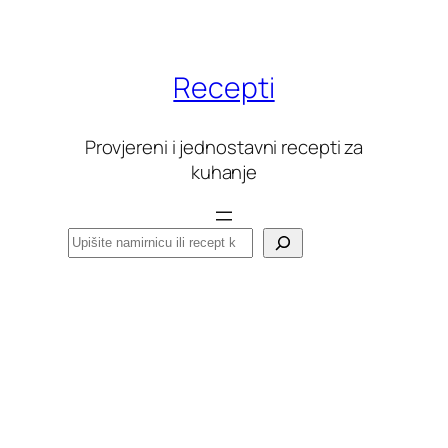
Skoči
do
sadržaja
Recepti
Provjereni i jednostavni recepti za
kuhanje
Pretraga