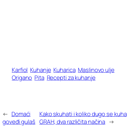
Karfiol
Kuhanje
Kuharica
Maslinovo ulje
Origano
Pita
Recepti za kuhanje
←
Domaći
Kako skuhati i koliko dugo se kuha
goveđi gulaš
GRAH, dva različita načina
→