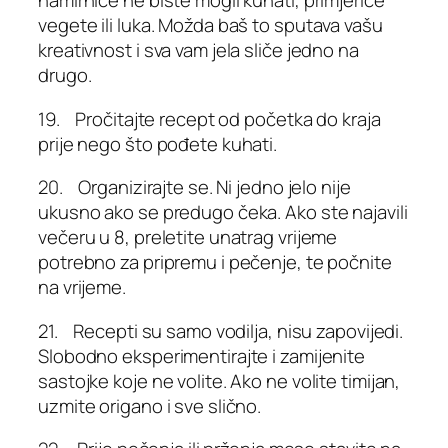
namirnice ne biste mogli kuhati, primjerice
vegete ili luka. Možda baš to sputava vašu
kreativnost i sva vam jela sliče jedno na
drugo.
19. Pročitajte recept od početka do kraja
prije nego što pođete kuhati.
20. Organizirajte se. Ni jedno jelo nije
ukusno ako se predugo čeka. Ako ste najavili
večeru u 8, preletite unatrag vrijeme
potrebno za pripremu i pečenje, te počnite
na vrijeme.
21. Recepti su samo vodilja, nisu zapovijedi.
Slobodno eksperimentirajte i zamijenite
sastojke koje ne volite. Ako ne volite timijan,
uzmite origano i sve slično.