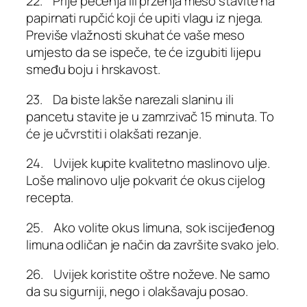
22. Prije pečenja ili prženja meso stavite na
papirnati rupčić koji će upiti vlagu iz njega.
Previše vlažnosti skuhat će vaše meso
umjesto da se ispeče, te će izgubiti lijepu
smeđu boju i hrskavost.
23. Da biste lakše narezali slaninu ili
pancetu stavite je u zamrzivač 15 minuta. To
će je učvrstiti i olakšati rezanje.
24. Uvijek kupite kvalitetno maslinovo ulje.
Loše malinovo ulje pokvarit će okus cijelog
recepta.
25. Ako volite okus limuna, sok iscijeđenog
limuna odličan je način da završite svako jelo.
26. Uvijek koristite oštre noževe. Ne samo
da su sigurniji, nego i olakšavaju posao.