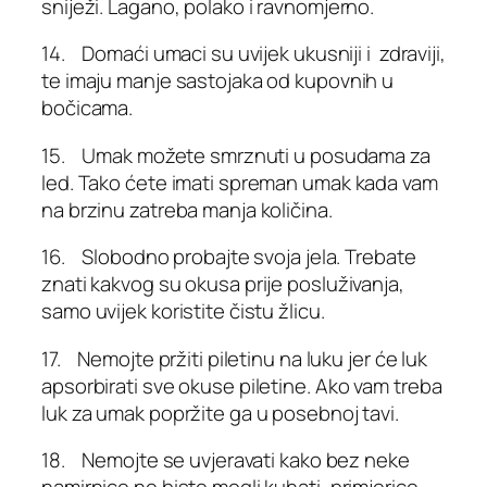
sniježi. Lagano, polako i ravnomjerno.
14. Domaći umaci su uvijek ukusniji i zdraviji,
te imaju manje sastojaka od kupovnih u
bočicama.
15. Umak možete smrznuti u posudama za
led. Tako ćete imati spreman umak kada vam
na brzinu zatreba manja količina.
16. Slobodno probajte svoja jela. Trebate
znati kakvog su okusa prije posluživanja,
samo uvijek koristite čistu žlicu.
17. Nemojte pržiti piletinu na luku jer će luk
apsorbirati sve okuse piletine. Ako vam treba
luk za umak popržite ga u posebnoj tavi.
18. Nemojte se uvjeravati kako bez neke