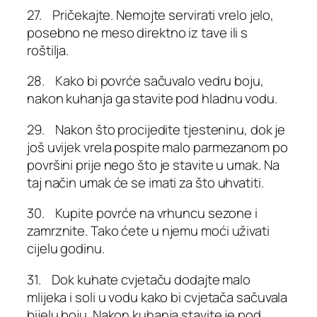
27. Pričekajte. Nemojte servirati vrelo jelo,
posebno ne meso direktno iz tave ili s
roštilja.
28. Kako bi povrće sačuvalo vedru boju,
nakon kuhanja ga stavite pod hladnu vodu.
29. Nakon što procijedite tjesteninu, dok je
još uvijek vrela pospite malo parmezanom po
površini prije nego što je stavite u umak. Na
taj način umak će se imati za što uhvatiti.
30. Kupite povrće na vrhuncu sezone i
zamrznite. Tako ćete u njemu moći uživati
cijelu godinu.
31. Dok kuhate cvjetaču dodajte malo
mlijeka i soli u vodu kako bi cvjetača sačuvala
bijelu boju. Nakon kuhanja stavite je pod