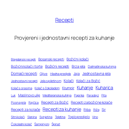
Recepti
Provjereni i jednostavni recepti za kuhanje
Bosanski recepti
Božićni kolači
Blagdanski recepti
Božićni recepti
Božićni kolači i torte
Brza jela
Dalmatinska kuhinja
Domaći recepti
Jednostavna jela
Jaja
Gljive
Hladna predjela
Kolači
Kolači za Božić
Jednostavni recepti
Jela s piletinom
Kuhanje
Kuharica
Krumpir
Kolač s orasima
Kolač s čokoladom
Maslinovo ulje
Mediteranska kuhinja
Paprika
Paradajz
Luk
Pita
Recepti za Božić
Recepti za božićne kolače
Posna jela
Rajčica
Recepti za kuhanje
Recepti za kolače
Riba
Sir
Riža
Toplo predjelo
Teletina
Vino
Sitni kolači
Slanina
Svinjetina
Čokoladni kolač
Šampinjoni
Špinat