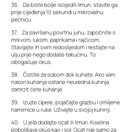
36. Da biste bolje iscijedili limun, stavite ga
prije cijeđenja 10 sekundi u mikrovalnu
pećnicu.
37. Za savršenu povrtnu juhu, započnite s
mrkvom, lukom, paprikama i rajčicom.
Stavljajte ih ovim redoslijedom i restajte na
ulju prije nego dodate tekućinu. To
obogaćuje okus.
38. Čistite za sobom dok kuhate. Ako vam
nakon kuhanja ostane neuredna kuhinja
zamrzit ćete kuhanje.
39. Izujte cipele, pojačajte glazbu i omiljene
namirnice u ruke. Uživajte u svojoj kuhinji.
40. U jela dodajte ocat ili limun. Kiselina
poboljšava okus kao i sol. Ocat nije samo za