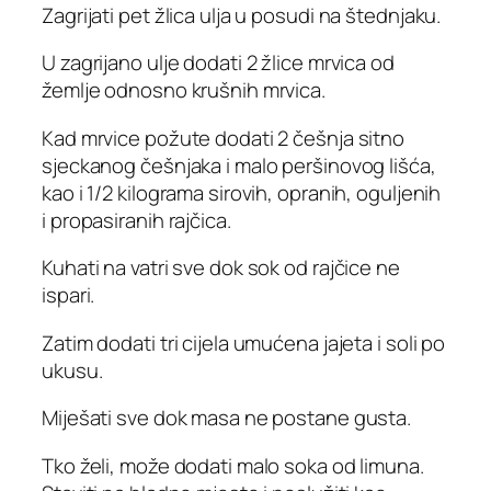
Zagrijati pet žlica ulja u posudi na štednjaku.
U zagrijano ulje dodati 2 žlice mrvica od
žemlje odnosno krušnih mrvica.
Kad mrvice požute dodati 2 češnja sitno
sjeckanog češnjaka i malo peršinovog lišća,
kao i 1/2 kilograma sirovih, opranih, oguljenih
i propasiranih rajčica.
Kuhati na vatri sve dok sok od rajčice ne
ispari.
Zatim dodati tri cijela umućena jajeta i soli po
ukusu.
Miješati sve dok masa ne postane gusta.
Tko želi, može dodati malo soka od limuna.