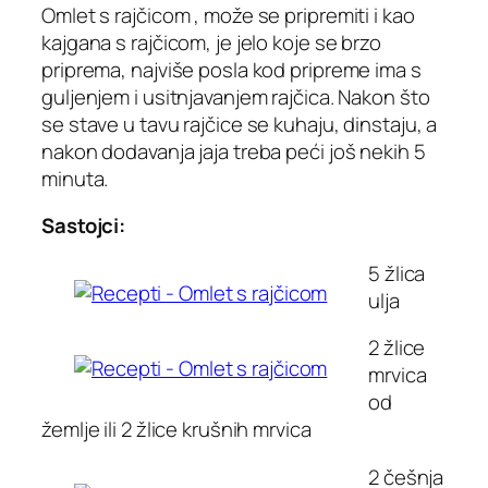
Omlet s rajčicom , može se pripremiti i kao
kajgana s rajčicom, je jelo koje se brzo
priprema, najviše posla kod pripreme ima s
guljenjem i usitnjavanjem rajčica. Nakon što
se stave u tavu rajčice se kuhaju, dinstaju, a
nakon dodavanja jaja treba peći još nekih 5
minuta.
Sastojci:
5 žlica
ulja
2 žlice
mrvica
od
žemlje ili 2 žlice krušnih mrvica
2 češnja