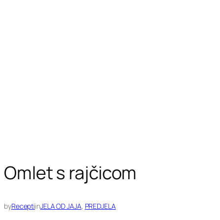
Omlet s rajčicom
by
Recepti
in
JELA OD JAJA
, 
PREDJELA