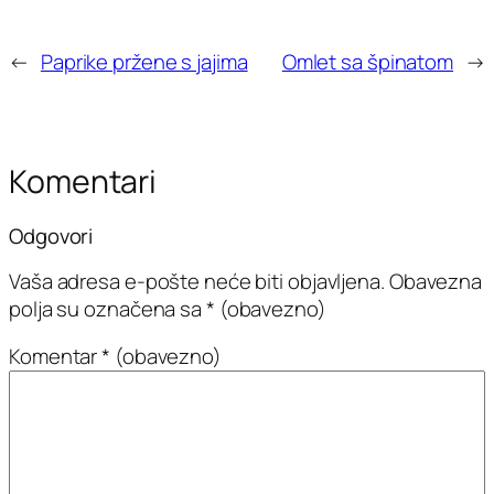
←
Paprike pržene s jajima
Omlet sa špinatom
→
Komentari
Odgovori
Vaša adresa e-pošte neće biti objavljena.
Obavezna
polja su označena sa
* (obavezno)
Komentar
* (obavezno)