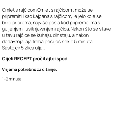
Omlet s rajčicom Omlet s rajčicom , može se
pripremiti i kao kajgana s rajčicom, je jelo koje se
brzo priprema, najviše posla kod pripreme ima s
guljenjem i usitnjavanjem rajčica. Nakon što se stave
u tavu rajčice se kuhaju, dinstaju, a nakon
dodavanja jaja treba peći još nekih 5 minuta.
Sastojci: 5 žlica ulja…
Cijeli RECEPT pročitajte ispod.
Vrijeme potrebno za čitanje:
1–2 minuta