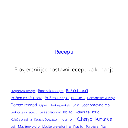
Recepti
Provjereni i jednostavni recepti za kuhanje
Bosanski recepti
Božićni kolači
Blagdanski recepti
Božićni recepti
Božićni kolači i torte
Brza jela
Dalmatinska kuhinja
Domaći recepti
Jednostavna jela
Jaja
Gljive
Hladna predjela
Kolači
Kolači za Božić
Jednostavni recepti
Jela s piletinom
Kuhanje
Kuharica
Krumpir
Kolač s orasima
Kolač s čokoladom
Maslinovo ulje
Mediteranska kuhinja
Paprika
Paradajz
Luk
Pita