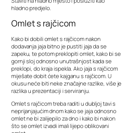
Staviti na hladno mjesto i poslužiti kao
hladno predjelo.
Omlet s rajčicom
Kako bi dobili omlet s rajčicom nakon
dodavanja jaja bitno je pustiti jaja da se
zapeku, te potom preklopiti omlet, kako bi se
gornji sloj odnosno unutrašnjost kada se
preklopi, do kraja ispekla. Ako jaja s rajčicom
miješate dobit ćete kajganu s rajčicom. U
okusu neće biti neke značajne razlike, više je
razlika u prezentaciji i serviranju.
Omlet s rajčicom treba raditi u dubljoj tavi s
neprijanjajućim dnom kako se jaja odnosno
omlet ne bi zalijepilo za dno i kako bi nakon
što se omlet izvadi imali lijepo oblikovani