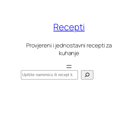
Skoči
do
sadržaja
Recepti
Provjereni i jednostavni recepti za
kuhanje
Pretraga