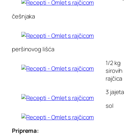
češnjaka
peršinovog lišća
1/2 kg
sirovih
rajčica
3 jajeta
sol
Priprema: