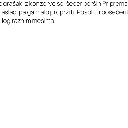
 grašak iz konzerve sol šećer peršin Priprema: 
maslac, pa ga malo propržiti. Posoliti i pošećer
prilog raznim mesima.