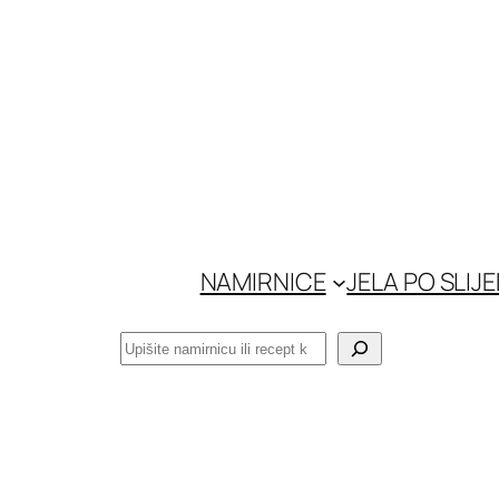
Skoči
do
sadržaja
NAMIRNICE
JELA PO SLIJ
Pretraga