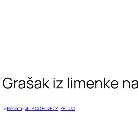
Grašak iz limenke n
by
Recepti
in
JELA OD POVRĆA
, 
PRILOZI