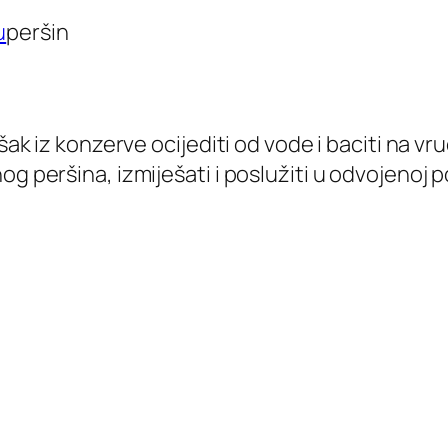
peršin
šak iz konzerve ocijediti od vode i baciti na vru
og peršina, izmiješati i poslužiti u odvojenoj