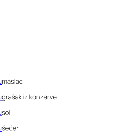
maslac
grašak iz konzerve
sol
šećer