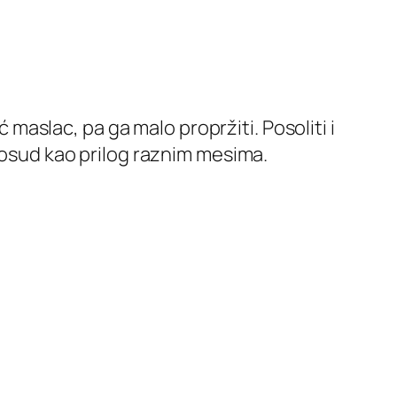
ć maslac, pa ga malo propržiti. Posoliti i
 posud kao prilog raznim mesima.