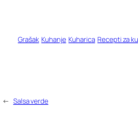
Grašak
Kuhanje
Kuharica
Recepti za k
←
Salsa verde