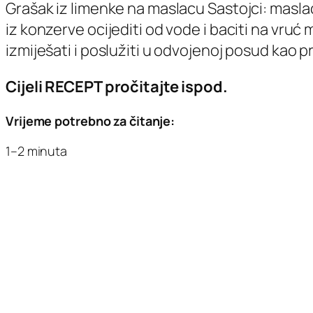
Grašak iz limenke na maslacu Sastojci: maslac
iz konzerve ocijediti od vode i baciti na vruć 
izmiješati i poslužiti u odvojenoj posud kao 
Cijeli RECEPT pročitajte ispod.
Vrijeme potrebno za čitanje:
1–2 minuta