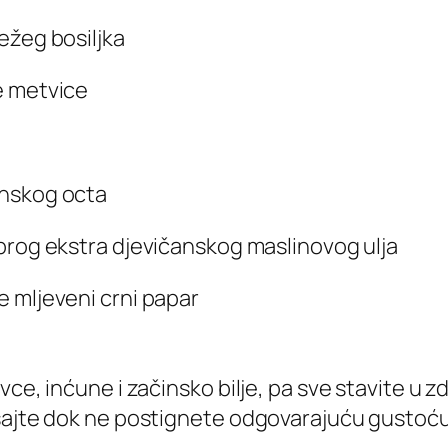
ježeg bosiljka
že metvice
inskog octa
dobrog ekstra djevičanskog maslinovog ulja
e mljeveni crni papar
ce, inćune i začinsko bilje, pa sve stavite u zd
šajte dok ne postignete odgovarajuću gustoću.