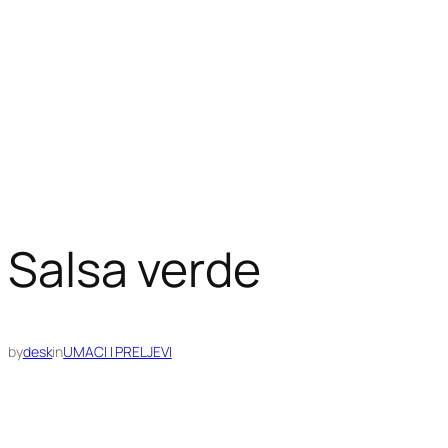
Salsa verde
by
desk
in
UMACI I PRELJEVI