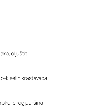
aka, oljuštiti
ko-kiselih krastavaca
irokolisnog peršina