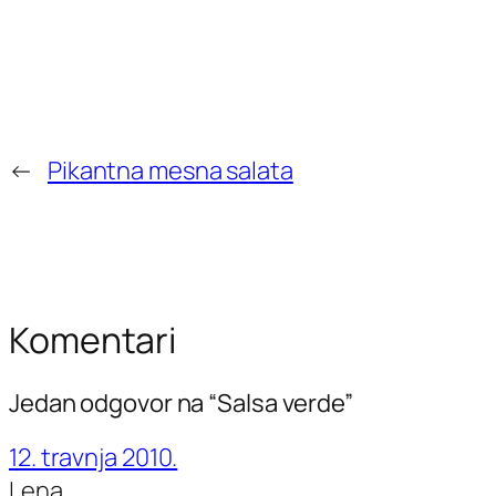
←
Pikantna mesna salata
Komentari
Jedan odgovor na “Salsa verde”
12. travnja 2010.
Lena