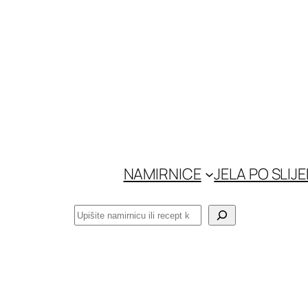
Skoči
do
sadržaja
NAMIRNICE
JELA PO SLIJ
Pretraga