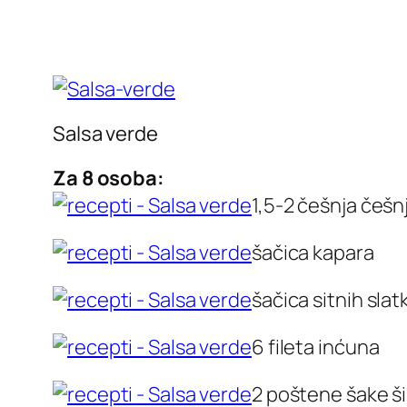
Salsa verde
Za 8 osoba:
1,5-2 češnja češnj
šačica kapara
šačica sitnih slat
6 fileta inćuna
2 poštene šake š