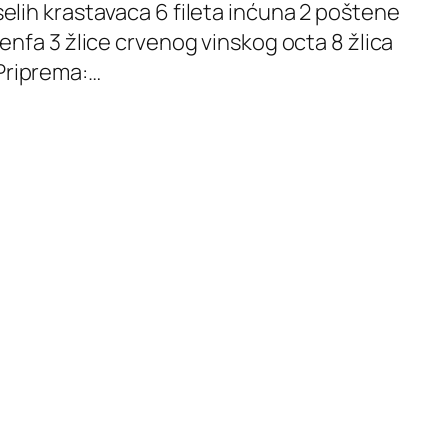
iselih krastavaca 6 fileta inćuna 2 poštene
 senfa 3 žlice crvenog vinskog octa 8 žlica
 Priprema:…