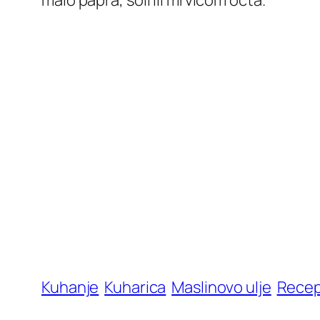
malo papra, soli ili mrvicom octa.
Kuhanje
Kuharica
Maslinovo ulje
Recep