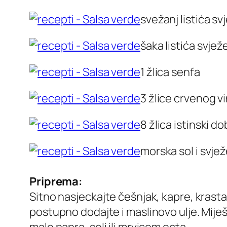
svežanj listića sv
šaka listića svje
1 žlica senfa
3 žlice crvenog v
8 žlica istinski 
morska sol i svjež
Priprema:
Sitno nasjeckajte češnjak, kapre, krastav
postupno dodajte i maslinovo ulje. Mije