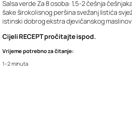
Salsa verde Za 8 osoba: 1,5-2 češnja češnjaka,
šake širokolisnog peršina svežanj listića svjež
istinski dobrog ekstra djevičanskog maslinovo
Cijeli RECEPT pročitajte ispod.
Vrijeme potrebno za čitanje:
1–2 minuta