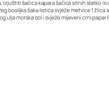
 oljuštiti šačica kapara šačica sitnih slatko-k
eg bosiljka šaka listića svježe metvice 1 žlica
g ulja morska sol i svježe mljeveni crni papar