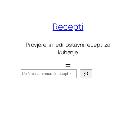
Skoči
do
sadržaja
Recepti
Provjereni i jednostavni recepti za
kuhanje
Pretraga