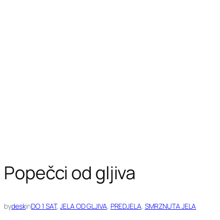
Popečci od gljiva
by
desk
in
DO 1 SAT
, 
JELA OD GLJIVA
, 
PREDJELA
, 
SMRZNUTA JELA