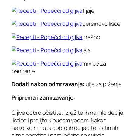
1 jaje
peršinovo lišće
brašno
jaja
mrvice za
paniranje
Dodati nakon odmrzavanja:
ulje za prženje
Priprema i zamrzavanje:
Gljive dobro očistite, izrežite ih na mlo deblje
listiće i prelijte kipućom vodom. Nakon
nekoliko minuta dobro ih ocijedite. Zatim ih
sitno narežite i pomiješajte sa svjetlo