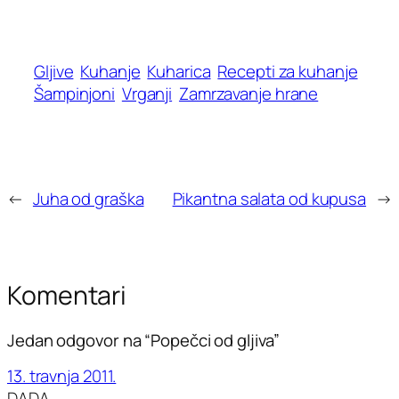
Gljive
Kuhanje
Kuharica
Recepti za kuhanje
Šampinjoni
Vrganji
Zamrzavanje hrane
←
Juha od graška
Pikantna salata od kupusa
→
Komentari
Jedan odgovor na “Popečci od gljiva”
13. travnja 2011.
DADA