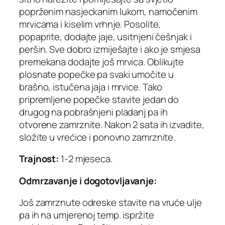
poprženim nasjeckanim lukom, namočenim
mrvicama i kiselim vrhnje. Posolite,
popaprite, dodajte jaje, usitnjeni češnjak i
peršin. Sve dobro izmiješajte i ako je smjesa
premekana dodajte još mrvica. Oblikujte
plosnate popečke pa svaki umočite u
brašno, istučena jaja i mrvice. Tako
pripremljene popečke stavite jedan do
drugog na pobrašnjeni pladanj pa ih
otvorene zamrznite. Nakon 2 sata ih izvadite,
složite u vrećice i ponovno zamrznite.
Trajnost:
1-2 mjeseca.
Odmrzavanje i dogotovljavanje:
Još zamrznute odreske stavite na vruće ulje
pa ih na umjerenoj temp. ispržite