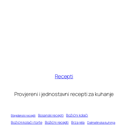
Recepti
Provjereni i jednostavni recepti za kuhanje
Bosanski recepti
Božićni kolači
Blagdanski recepti
Božićni recepti
Božićni kolači i torte
Brza jela
Dalmatinska kuhinja