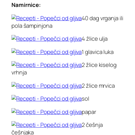
Namirnice:
40 dag vrganja ili
pola šampinjona
4 žlice ulja
1 glavica luka
2 žlice kiselog
vrhnja
2 žlice mrvica
sol
papar
2 češnja
češnjaka