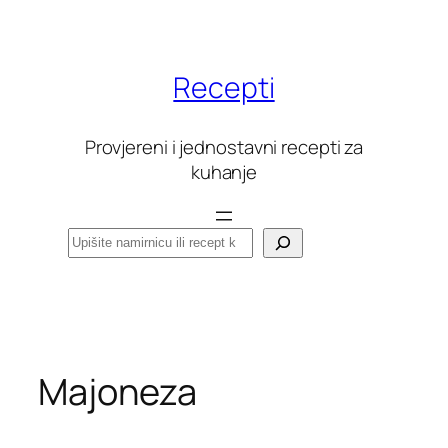
Skoči
do
sadržaja
Recepti
Provjereni i jednostavni recepti za
kuhanje
Pretraga
Majoneza