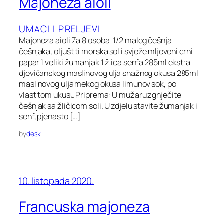
Majoneza aioli
UMACI I PRELJEVI
Majoneza aioli Za 8 osoba: 1/2 malog češnja
češnjaka, oljuštiti morska sol i svježe mljeveni crni
papar 1 veliki žumanjak 1 žlica senfa 285ml ekstra
djevičanskog maslinovog ulja snažnog okusa 285ml
maslinovog ulja mekog okusa limunov sok, po
vlastitom ukusu Priprema: U mužaru zgnječite
češnjak sa žličicom soli. U zdjelu stavite žumanjak i
senf, pjenasto […]
by
desk
10. listopada 2020.
Francuska majoneza