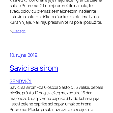
salate Priprema: 2 Lepinje prerežite na pola, te
svaku polovicu premažite majonezom, nadjenite
listovima salate, kriškama šunke te kolutima tvrdo
kuhanih jaja. Na kraju presavinite na pola i poslužite.
by
Recepti
10. rujna 2019.
Savici sa sirom
SENDVIČI
Savici sa sirom -za 6 osoba Sastojci: 3 velike, debele
ploške pršuta 12 dag svježeg mekog sira 15 dag
majoneze 5 dag crvene paprike 3 tvrdo kuhana jaja
listovi zelene paprike sol papar umak od hrena
Priprema: Ploške pršuta razrežite na 4 dijela te