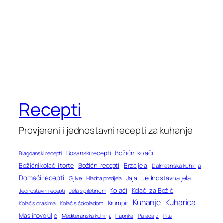
Recepti
Provjereni i jednostavni recepti za kuhanje
Bosanski recepti
Božićni kolači
Blagdanski recepti
Božićni recepti
Božićni kolači i torte
Brza jela
Dalmatinska kuhinja
Domaći recepti
Jednostavna jela
Jaja
Gljive
Hladna predjela
Kolači
Kolači za Božić
Jednostavni recepti
Jela s piletinom
Kuhanje
Kuharica
Krumpir
Kolač s orasima
Kolač s čokoladom
Maslinovo ulje
Mediteranska kuhinja
Paprika
Paradajz
Pita