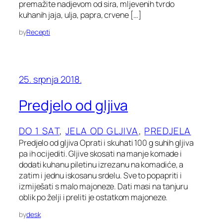
premažite nadjevom od sira, mljevenih tvrdo
kuhanih jaja, ulja, papra, crvene […]
by
Recepti
25. srpnja 2018.
Predjelo od gljiva
DO 1 SAT
, 
JELA OD GLJIVA
, 
PREDJELA
Predjelo od gljiva Oprati i skuhati 100 g suhih gljiva
pa ih ocijediti. Gljive skosati na manje komade i
dodati kuhanu piletinu izrezanu na komadiće, a
zatim i jednu iskosanu srdelu. Sve to popapriti i
izmiješati s malo majoneze. Dati masi na tanjuru
oblik po želji i preliti je ostatkom majoneze.
by
desk