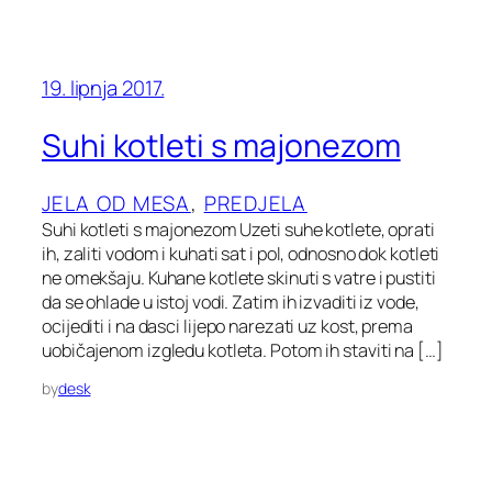
19. lipnja 2017.
Suhi kotleti s majonezom
JELA OD MESA
, 
PREDJELA
Suhi kotleti s majonezom Uzeti suhe kotlete, oprati
ih, zaliti vodom i kuhati sat i pol, odnosno dok kotleti
ne omekšaju. Kuhane kotlete skinuti s vatre i pustiti
da se ohlade u istoj vodi. Zatim ih izvaditi iz vode,
ocijediti i na dasci lijepo narezati uz kost, prema
uobičajenom izgledu kotleta. Potom ih staviti na […]
by
desk