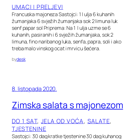
UMACI I PRELJEVI
Francuska majoneza Sastojci: 1 l ulja 6 kuhanih
žumanjaka 6 svježih žumanjaka sok 2 limuna luk
senf papar sol Priprema: Na 1 l ulja uzme se 6
kuhanih, pasiranih i 6 svježih žumanjaka, sok 2
limuna, fino naribanog luka, senfa, papra, soli i ako
treba malo vinskog ocat i mrvicu šećera.
by
desk
8. listopada 2020.
Zimska salata s majonezom
DO 1 SAT
, 
JELA OD VOĆA
, 
SALATE
, 
TJESTENINE
Sastojci: 30 dag kratke tjestenine 30 dag kuhanog