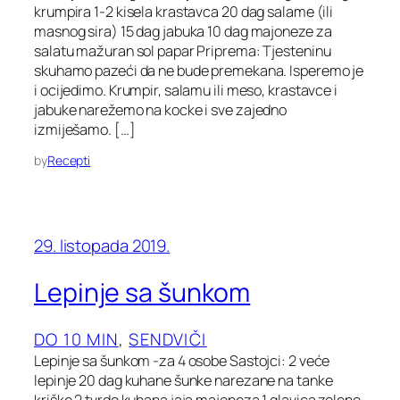
krumpira 1-2 kisela krastavca 20 dag salame (ili
masnog sira) 15 dag jabuka 10 dag majoneze za
salatu mažuran sol papar Priprema: Tjesteninu
skuhamo pazeći da ne bude premekana. Isperemo je
i ocijedimo. Krumpir, salamu ili meso, krastavce i
jabuke narežemo na kocke i sve zajedno
izmiješamo. […]
by
Recepti
29. listopada 2019.
Lepinje sa šunkom
DO 10 MIN
, 
SENDVIČI
Lepinje sa šunkom -za 4 osobe Sastojci: 2 veće
lepinje 20 dag kuhane šunke narezane na tanke
kriške 2 tvrdo kuhana jaja majoneza 1 glavica zelene