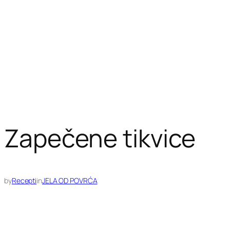
Zapečene tikvice
by
Recepti
in
JELA OD POVRĆA