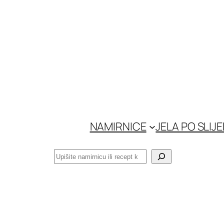
Skoči
do
sadržaja
NAMIRNICE
JELA PO SLIJ
Pretraga