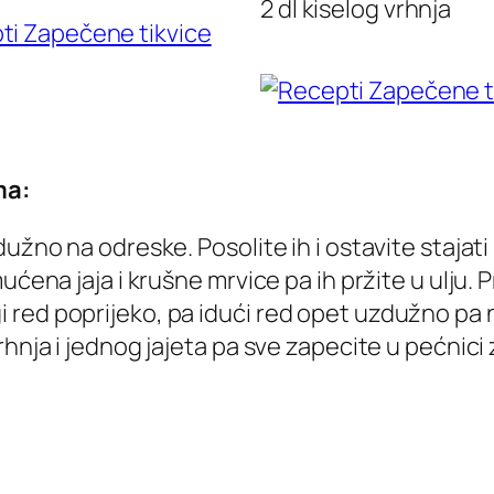
2 dl kiselog vrhnja
ma:
žno na odreske. Posolite ih i ostavite stajati k
ućena jaja i krušne mrvice pa ih pržite u ulju. 
red poprijeko, pa idući red opet uzdužno pa 
hnja i jednog jajeta pa sve zapecite u pećnici 