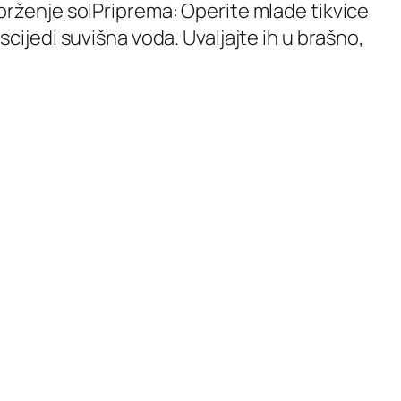
a prženje solPriprema: Operite mlade tikvice
iscijedi suvišna voda. Uvaljajte ih u brašno,