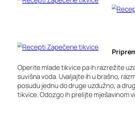
Pripre
Operite mlade tikvice pa ih razrežite uzdu
suvišna voda. Uvaljajte ih u brašno, razm
posudu jednu do druge uzdužno, a drugi 
tikvice. Odozgo ih prelijte mješavinom vr