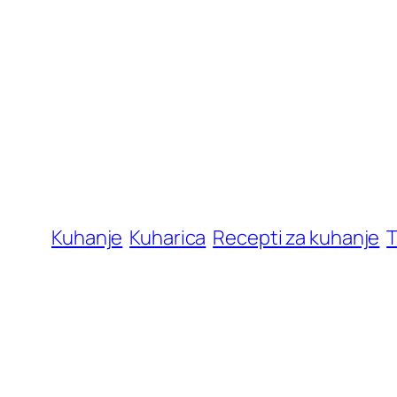
Kuhanje
Kuharica
Recepti za kuhanje
T