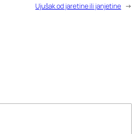
Ujušak od jaretine ili janjetine
→