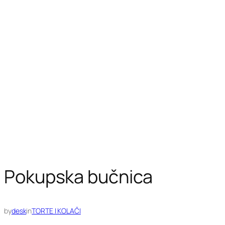
Pokupska bučnica
by
desk
in
TORTE I KOLAČI