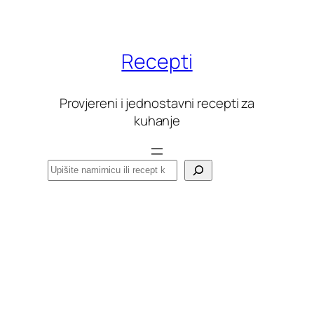
Skoči
do
sadržaja
Recepti
Provjereni i jednostavni recepti za
kuhanje
Pretraga