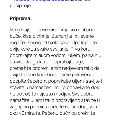
posipanje
Priprema:
Izmiješajte u povezanu smjesu naribane
buče, kiselo vrhnje, žumanjke, mljevene
rogače i snijeg od bjelanjaka. Upotrijebite
dvije kore za svako savijanje. Prvu koru
poprskajte mlakom vodom i uljem, pa na nju
stavite drugu koru i poprskajte ulje,
premažite pripremljenim nadjevom tako da
dvije trećine kore bude njime prikriveno,
pospite šećerom, poprskajte uljem, savijte i
stavite u namašćen lim. To ponavljajte dok
ne potrošite i tijesto i nadjev. Sve dobro
namažite uljem i tako pripravljeno stavite u
zagrijanu pećnicu i pecite na srednjoj vatri
oko 40 minuta. Pečenu bučnicu prekrijte