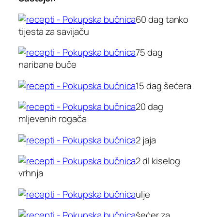
60 dag tanko
tijesta za savijaču
75 dag
naribane buče
15 dag šećera
20 dag
mljevenih rogača
2 jaja
2 dl kiselog
vrhnja
ulje
šećer za