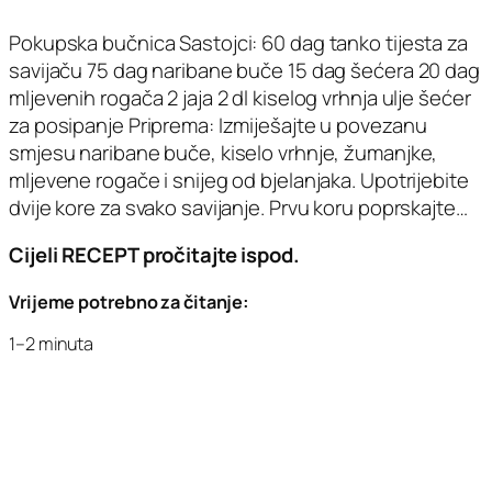
Pokupska bučnica Sastojci: 60 dag tanko tijesta za
savijaču 75 dag naribane buče 15 dag šećera 20 dag
mljevenih rogača 2 jaja 2 dl kiselog vrhnja ulje šećer
za posipanje Priprema: Izmiješajte u povezanu
smjesu naribane buče, kiselo vrhnje, žumanjke,
mljevene rogače i snijeg od bjelanjaka. Upotrijebite
dvije kore za svako savijanje. Prvu koru poprskajte…
Cijeli RECEPT pročitajte ispod.
Vrijeme potrebno za čitanje:
1–2 minuta