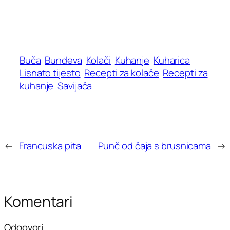
Buča
Bundeva
Kolači
Kuhanje
Kuharica
Lisnato tijesto
Recepti za kolače
Recepti za
kuhanje
Savijača
←
Francuska pita
Punč od čaja s brusnicama
→
Komentari
Odgovori