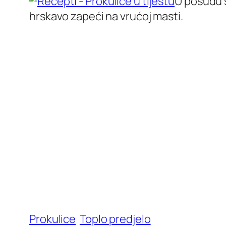
U posudu st
hrskavo zapeći na vrućoj masti.
Prokulice
Toplo predjelo