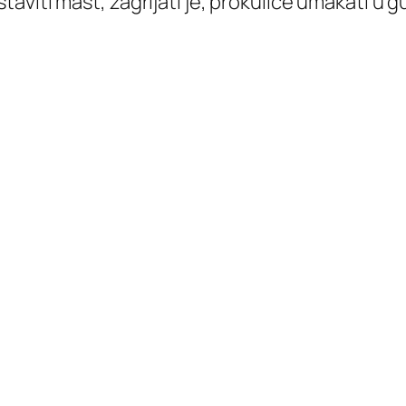
aviti mast, zagrijati je, prokulice umakati u gus