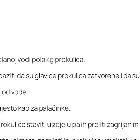
slanoj vodi pola kg prokulica.
paziti da su glavice prokulica zatvorene i da su
h od vode.
tijesto kao za palačinke.
okulice staviti u zdjelu pa ih preliti zagrijani