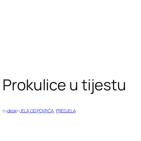
Prokulice u tijestu
by
desk
in
JELA OD POVRĆA
, 
PREDJELA