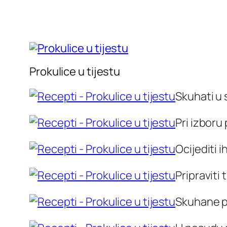
Prokulice u tijestu
Skuhati u 
Pri izboru 
Ocijediti i
Pripraviti 
Skuhane pr