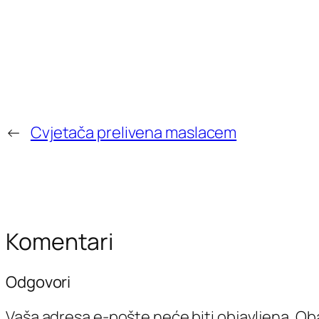
←
Cvjetača prelivena maslacem
Komentari
Odgovori
Vaša adresa e-pošte neće biti objavljena.
Oba