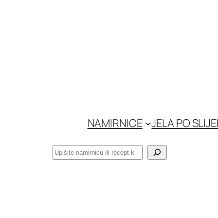
Skoči
do
sadržaja
NAMIRNICE
JELA PO SLIJ
Pretraga