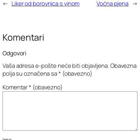
←
Liker od borovnica s vinom
Voćna pjena
→
Komentari
Odgovori
Vaša adresa e-pošte neće biti objavljena.
Obavezna
polja su označena sa
* (obavezno)
Komentar
* (obavezno)