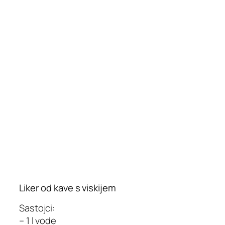
Liker od kave s viskijem
Sastojci:
– 1 l vode