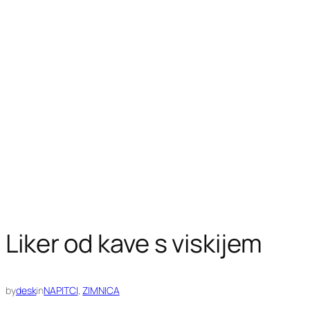
Liker od kave s viskijem
by
desk
in
NAPITCI
, 
ZIMNICA