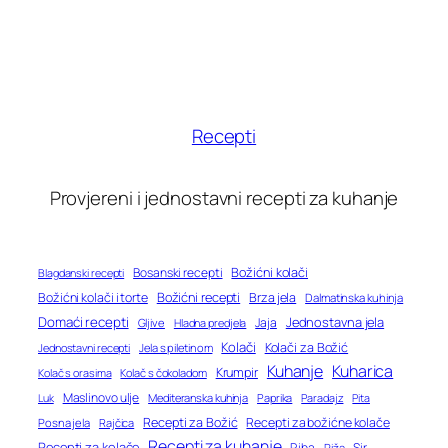
Recepti
Provjereni i jednostavni recepti za kuhanje
Bosanski recepti
Božićni kolači
Blagdanski recepti
Božićni recepti
Božićni kolači i torte
Brza jela
Dalmatinska kuhinja
Domaći recepti
Jednostavna jela
Jaja
Gljive
Hladna predjela
Kolači
Kolači za Božić
Jednostavni recepti
Jela s piletinom
Kuhanje
Kuharica
Krumpir
Kolač s orasima
Kolač s čokoladom
Maslinovo ulje
Mediteranska kuhinja
Paprika
Paradajz
Luk
Pita
Recepti za Božić
Recepti za božićne kolače
Posna jela
Rajčica
Recepti za kuhanje
Recepti za kolače
Riba
Sir
Riža