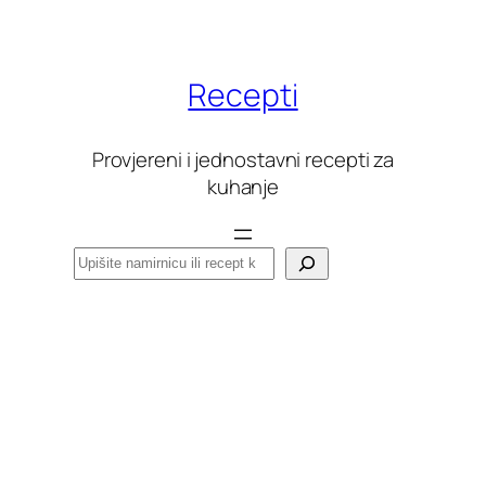
Skoči
do
sadržaja
Recepti
Provjereni i jednostavni recepti za
kuhanje
Pretraga