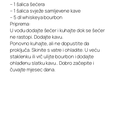
– 1 šalica šećera
– 1 šalica svježe samljevene kave
– 5 dl whiskeya bourbon
Priprema:
U vodu dodajte šećer i kuhajte dok se šećer
ne rastopi. Dodajte kavu.
Ponovno kuhajte, ali ne dopustite da
proključa. Skinite s vatre i ohladite. U veću
staklenku ili vrč ulijte bourbon i dodajte
ohlađenu slatku kavu.. Dobro začepite i
čuvajte mjesec dana.