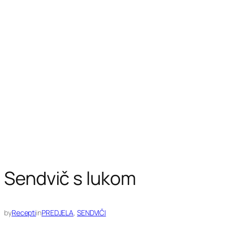
Sendvič s lukom
by
Recepti
in
PREDJELA
, 
SENDVIČI