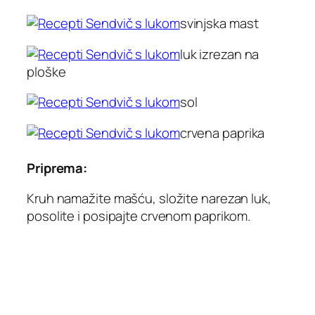
svinjska mast
luk izrezan na
ploške
sol
crvena paprika
Priprema:
Kruh namažite mašću, složite narezan luk,
posolite i posipajte crvenom paprikom.