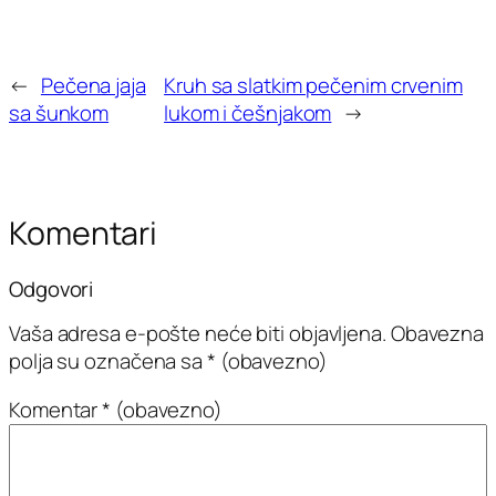
←
Pečena jaja
Kruh sa slatkim pečenim crvenim
sa šunkom
lukom i češnjakom
→
Komentari
Odgovori
Vaša adresa e-pošte neće biti objavljena.
Obavezna
polja su označena sa
* (obavezno)
Komentar
* (obavezno)