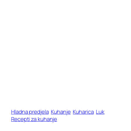
Hladna predjela
Kuhanje
Kuharica
Luk
Recepti za kuhanje