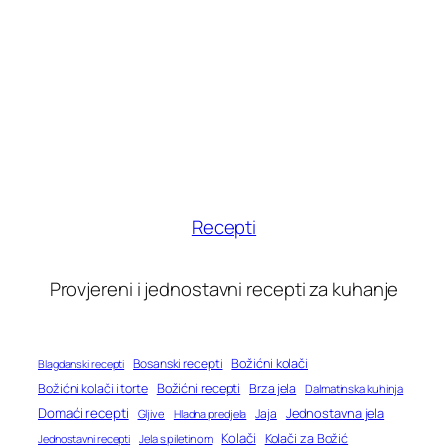
Recepti
Provjereni i jednostavni recepti za kuhanje
Bosanski recepti
Božićni kolači
Blagdanski recepti
Božićni recepti
Božićni kolači i torte
Brza jela
Dalmatinska kuhinja
Domaći recepti
Jednostavna jela
Jaja
Gljive
Hladna predjela
Kolači
Kolači za Božić
Jednostavni recepti
Jela s piletinom