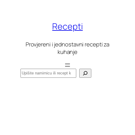
Skoči
do
sadržaja
Recepti
Provjereni i jednostavni recepti za
kuhanje
Pretraga