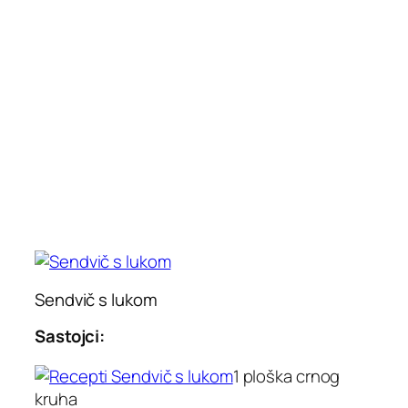
Sendvič s lukom
Sastojci:
1 ploška crnog
kruha