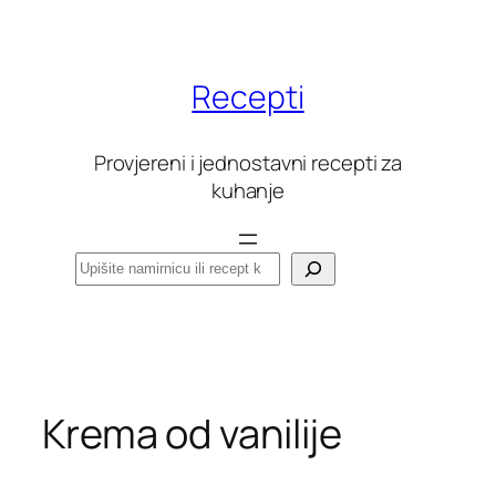
Skoči
do
sadržaja
Recepti
Provjereni i jednostavni recepti za
kuhanje
Pretraga
Krema od vanilije