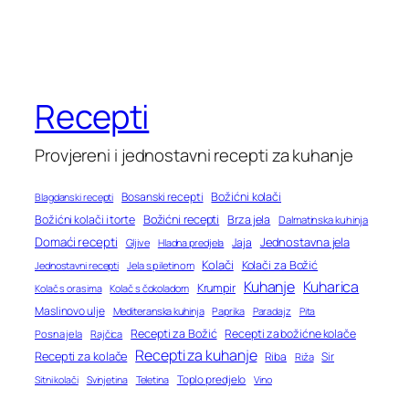
Recepti
Provjereni i jednostavni recepti za kuhanje
Bosanski recepti
Božićni kolači
Blagdanski recepti
Božićni recepti
Božićni kolači i torte
Brza jela
Dalmatinska kuhinja
Domaći recepti
Jednostavna jela
Jaja
Gljive
Hladna predjela
Kolači
Kolači za Božić
Jednostavni recepti
Jela s piletinom
Kuhanje
Kuharica
Krumpir
Kolač s orasima
Kolač s čokoladom
Maslinovo ulje
Mediteranska kuhinja
Paprika
Paradajz
Pita
Recepti za Božić
Recepti za božićne kolače
Posna jela
Rajčica
Recepti za kuhanje
Recepti za kolače
Riba
Sir
Riža
Toplo predjelo
Teletina
Vino
Sitni kolači
Svinjetina